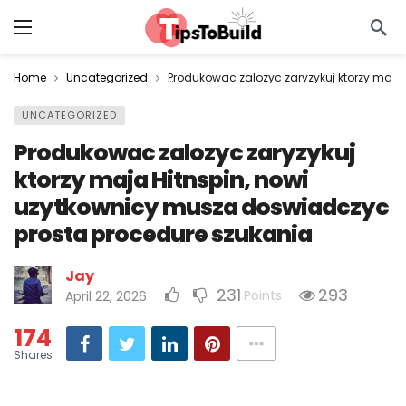
Home
Uncategorized
Produkowac zalozyc zaryzykuj ktorzy maja
UNCATEGORIZED
Produkowac zalozyc zaryzykuj
ktorzy maja Hitnspin, nowi
uzytkownicy musza doswiadczyc
prosta procedure szukania
Jay
231
293
Points
April 22, 2026
174
Shares