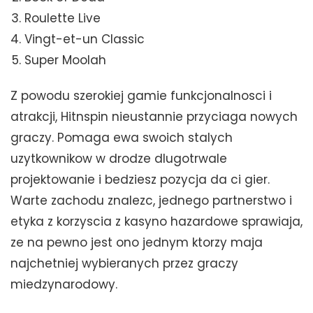
Roulette Live
Vingt-et-un Classic
Super Moolah
Z powodu szerokiej gamie funkcjonalnosci i
atrakcji, Hitnspin nieustannie przyciaga nowych
graczy. Pomaga ewa swoich stalych
uzytkownikow w drodze dlugotrwale
projektowanie i bedziesz pozycja da ci gier.
Warte zachodu znalezc, jednego partnerstwo i
etyka z korzyscia z kasyno hazardowe sprawiaja,
ze na pewno jest ono jednym ktorzy maja
najchetniej wybieranych przez graczy
miedzynarodowy.