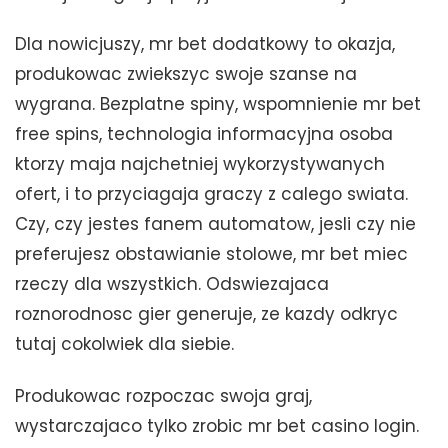
Dla nowicjuszy, mr bet dodatkowy to okazja,
produkowac zwiekszyc swoje szanse na
wygrana. Bezplatne spiny, wspomnienie mr bet
free spins, technologia informacyjna osoba
ktorzy maja najchetniej wykorzystywanych
ofert, i to przyciagaja graczy z calego swiata.
Czy, czy jestes fanem automatow, jesli czy nie
preferujesz obstawianie stolowe, mr bet miec
rzeczy dla wszystkich. Odswiezajaca
roznorodnosc gier generuje, ze kazdy odkryc
tutaj cokolwiek dla siebie.
Produkowac rozpoczac swoja graj,
wystarczajaco tylko zrobic mr bet casino login.