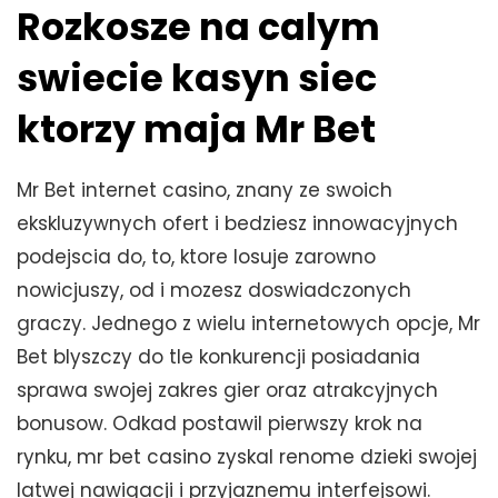
Rozkosze na calym
swiecie kasyn siec
ktorzy maja Mr Bet
Mr Bet internet casino, znany ze swoich
ekskluzywnych ofert i bedziesz innowacyjnych
podejscia do, to, ktore losuje zarowno
nowicjuszy, od i mozesz doswiadczonych
graczy. Jednego z wielu internetowych opcje, Mr
Bet blyszczy do tle konkurencji posiadania
sprawa swojej zakres gier oraz atrakcyjnych
bonusow. Odkad postawil pierwszy krok na
rynku, mr bet casino zyskal renome dzieki swojej
latwej nawigacji i przyjaznemu interfejsowi.