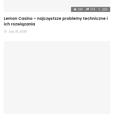
291
174
230
Lemon Casino – najczęstsze problemy techniczne i
ich rozwiązania
July 31, 2026