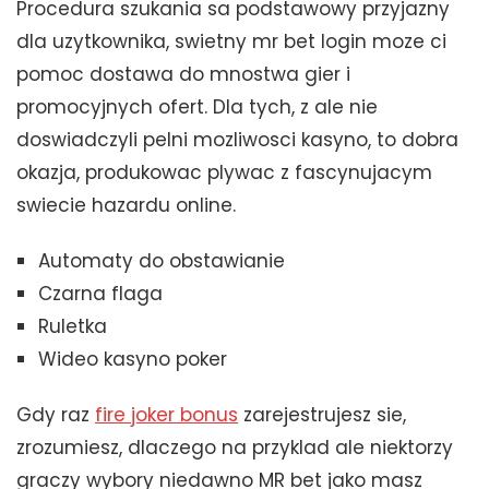
Procedura szukania sa podstawowy przyjazny
dla uzytkownika, swietny mr bet login moze ci
pomoc dostawa do mnostwa gier i
promocyjnych ofert. Dla tych, z ale nie
doswiadczyli pelni mozliwosci kasyno, to dobra
okazja, produkowac plywac z fascynujacym
swiecie hazardu online.
Automaty do obstawianie
Czarna flaga
Ruletka
Wideo kasyno poker
Gdy raz
fire joker bonus
zarejestrujesz sie,
zrozumiesz, dlaczego na przyklad ale niektorzy
graczy wybory niedawno MR bet jako masz