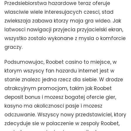
Przedsiebiorstwa hazardowe teraz oferuje
wlasciwie wiele interesujacych czesci, stad
zwiekszaja zabawa ktorzy maja gra wideo. Jak
latwosci nawigacji przyjecia przyjacielski ekran,
wszystko zostalo wykonane z mysla o komforcie
graczy.
Podsumowujac, Roobet casino to miejsce, w
ktorym wszyscy fan hazardu internet jest w
stanie znalezc jedna rzecz dla siebie. W drodze
atrakcyjnym promocjom, takim jak Roobet
deposit bonus i mozesz bogatej ofercie gier,
kasyno ma okolicznosci pasje i mozesz
odczuwanie. Wszyscy nowy przedstawiciel, ktory
zdecyduje sie w polaczenie w zespoly Roobet,