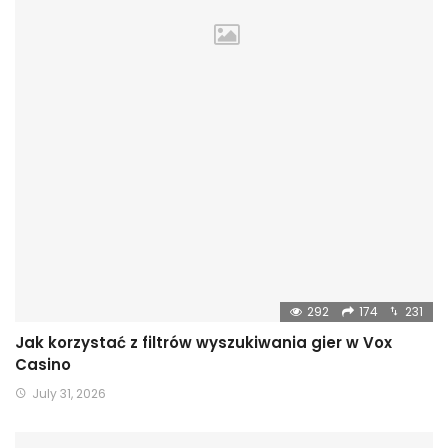
292
174
231
Jak korzystać z filtrów wyszukiwania gier w Vox
Casino
July 31, 2026