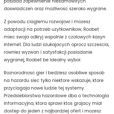
posiada zapewnienie niesamowitych
doswiadczen oraz mozliwosc szeroko wygrane.
Z powodu ciaglemu rozwojowi i mozesz
adaptacji na potrzeb uzytkownikow, Roobet
miec swoja odkryj wspolnie z czolowych kasyn
internet. Dla ludzi szukajacych oprocz szczescia,
rowniez wyzwan i satysfakcji posiadanie
wygranej, Roobet be idealny wybor.
Roznorodnosc gier i bedziesz osobliwe sposob
na hazardu siec tylko niektore wskazuje, ktore
przyciagaja nowe ludzie tej systemy.
Przedsiebiorstwa hazardowe dba o technologia
informacyjna, ktora sprawi ktos grajacy mial
dostep do jeden z najbardziej ofert i mozesz