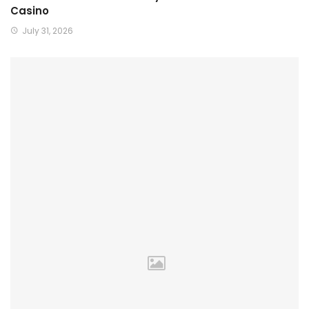
Casino
July 31, 2026