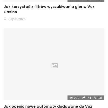
Jak korzystać z filtrów wyszukiwania gier w Vox
Casino
July 31, 2026
292
174
231
Jak ocenić nowe automaty dodawane do Vox