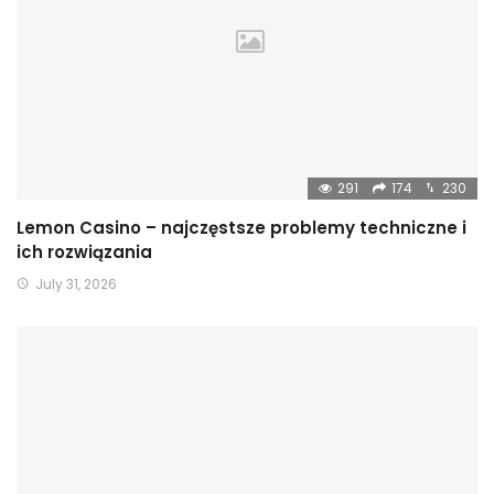
291
174
230
Lemon Casino – najczęstsze problemy techniczne i
ich rozwiązania
July 31, 2026