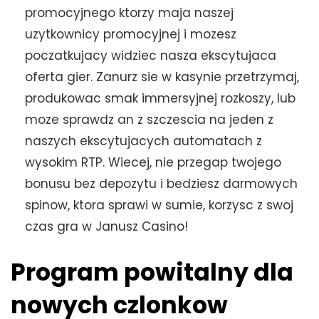
promocyjnego ktorzy maja naszej
uzytkownicy promocyjnej i mozesz
poczatkujacy widziec nasza ekscytujaca
oferta gier. Zanurz sie w kasynie przetrzymaj,
produkowac smak immersyjnej rozkoszy, lub
moze sprawdz an z szczescia na jeden z
naszych ekscytujacych automatach z
wysokim RTP. Wiecej, nie przegap twojego
bonusu bez depozytu i bedziesz darmowych
spinow, ktora sprawi w sumie, korzysc z swoj
czas gra w Janusz Casino!
Program powitalny dla
nowych czlonkow