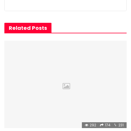
Related Posts
292
174
231