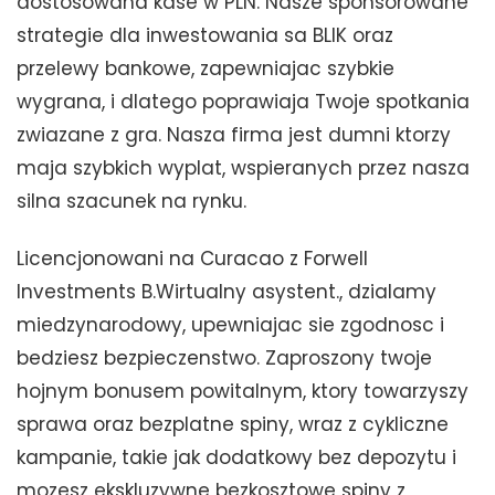
dostosowana kase w PLN. Nasze sponsorowane
strategie dla inwestowania sa BLIK oraz
przelewy bankowe, zapewniajac szybkie
wygrana, i dlatego poprawiaja Twoje spotkania
zwiazane z gra. Nasza firma jest dumni ktorzy
maja szybkich wyplat, wspieranych przez nasza
silna szacunek na rynku.
Licencjonowani na Curacao z Forwell
Investments B.Wirtualny asystent., dzialamy
miedzynarodowy, upewniajac sie zgodnosc i
bedziesz bezpieczenstwo. Zaproszony twoje
hojnym bonusem powitalnym, ktory towarzyszy
sprawa oraz bezplatne spiny, wraz z cykliczne
kampanie, takie jak dodatkowy bez depozytu i
mozesz ekskluzywne bezkosztowe spiny z