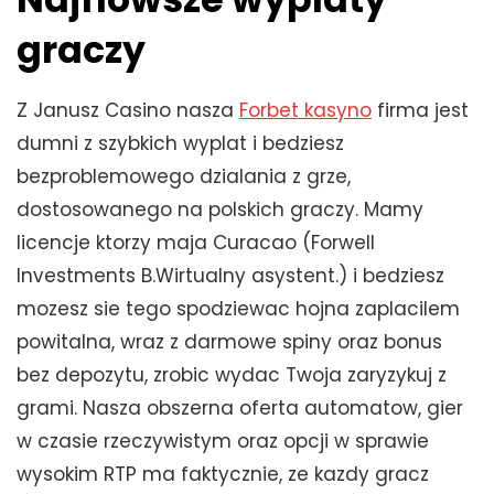
graczy
Z Janusz Casino nasza
Forbet kasyno
firma jest
dumni z szybkich wyplat i bedziesz
bezproblemowego dzialania z grze,
dostosowanego na polskich graczy. Mamy
licencje ktorzy maja Curacao (Forwell
Investments B.Wirtualny asystent.) i bedziesz
mozesz sie tego spodziewac hojna zaplacilem
powitalna, wraz z darmowe spiny oraz bonus
bez depozytu, zrobic wydac Twoja zaryzykuj z
grami. Nasza obszerna oferta automatow, gier
w czasie rzeczywistym oraz opcji w sprawie
wysokim RTP ma faktycznie, ze kazdy gracz