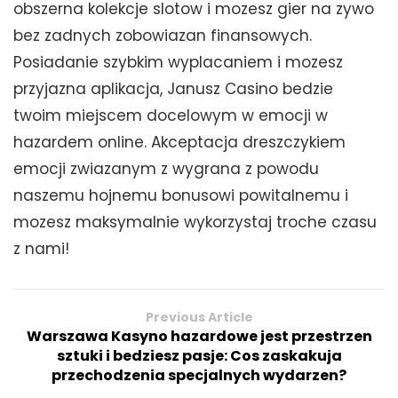
obszerna kolekcje slotow i mozesz gier na zywo
bez zadnych zobowiazan finansowych.
Posiadanie szybkim wyplacaniem i mozesz
przyjazna aplikacja, Janusz Casino bedzie
twoim miejscem docelowym w emocji w
hazardem online. Akceptacja dreszczykiem
emocji zwiazanym z wygrana z powodu
naszemu hojnemu bonusowi powitalnemu i
mozesz maksymalnie wykorzystaj troche czasu
z nami!
Previous Article
Warszawa Kasyno hazardowe jest przestrzen
sztuki i bedziesz pasje: Cos zaskakuja
przechodzenia specjalnych wydarzen?