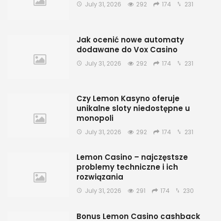
July 31, 2026
292
174
231
Jak ocenić nowe automaty
dodawane do Vox Casino
July 31, 2026
292
174
231
Czy Lemon Kasyno oferuje
unikalne sloty niedostępne u
monopoli
July 31, 2026
292
174
231
Lemon Casino – najczęstsze
problemy techniczne i ich
rozwiązania
July 31, 2026
291
174
230
Bonus Lemon Casino cashback