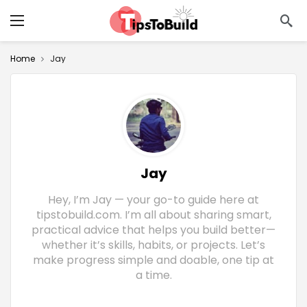
Home
Jay
Jay
Hey, I’m Jay — your go-to guide here at
tipstobuild.com. I’m all about sharing smart,
practical advice that helps you build better—
whether it’s skills, habits, or projects. Let’s
make progress simple and doable, one tip at
a time.