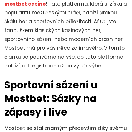
mostbet casino
! Tato platforma, která si získala
popularitu mezi českými hráči, nabízí širokou
škálu her a sportovních příležitostí. Ať už jste
fanouškem klasických kasinových her,
sportovního sázení nebo moderních crash her,
Mostbet má pro vás něco zajímavého. V tomto
článku se podíváme na vše, co tato platforma
nabízí, od registrace až po výběr výher.
Sportovní sázení u
Mostbet: Sázky na
zápasy i live
Mostbet se stal známým především díky svému