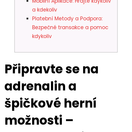
Mobilní Aplikace: Hrajte kdykoliv
a kdekoliv
Platební Metody a Podpora:
Bezpečné transakce a pomoc
kdykoliv
Připravte se na
adrenalin a
špičkové herní
možnosti –