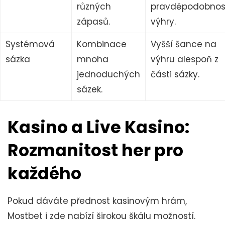
různých
pravděpodobnos
zápasů.
výhry.
Systémová
Kombinace
Vyšší šance na
sázka
mnoha
výhru alespoň z
jednoduchých
části sázky.
sázek.
Kasino a Live Kasino:
Rozmanitost her pro
každého
Pokud dáváte přednost kasinovým hrám,
Mostbet i zde nabízí širokou škálu možností.