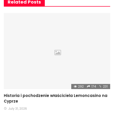
Related Posts
292
174
231
Historia i pochodzenie właściciela Lemoncasino na
Cyprze
July 31, 2026