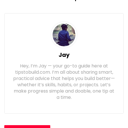
Jay
Hey, I’m Jay — your go-to guide here at
tipstobuild.com. I’m all about sharing smart,
practical advice that helps you build better—
whether it’s skills, habits, or projects. Let’s
make progress simple and doable, one tip at
a time.