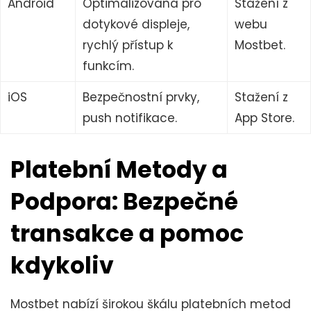
Android
Optimalizovaná pro
Stažení z
dotykové displeje,
webu
rychlý přístup k
Mostbet.
funkcím.
iOS
Bezpečnostní prvky,
Stažení z
push notifikace.
App Store.
Platební Metody a
Podpora: Bezpečné
transakce a pomoc
kdykoliv
Mostbet nabízí širokou škálu platebních metod