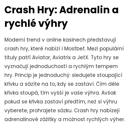
Crash Hry: Adrenalin a
rychlé výhry
Moderní trend v online kasinech představují
crash hry, které nabízí i Mostbet. Mezi populární
tituly patří Aviator, Aviatrix a JetX. Tyto hry se
vyznačují jednoduchostí a rychlým tempem
hry. Princip je jednoduchý: sledujete stoupající
křivku a sázíte na to, kdy se zastaví. Čím déle
křivka stoupá, tím vyšší je vaše výhra. Avšak
pokud se křivka zastaví předtím, než si výhru
vyberete, prohrajete sázku. Crash hry nabízejí
adrenalinové zážitky a možnost rychlých výher.