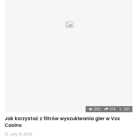
292
174
231
Jak korzystać z filtrów wyszukiwania gier w Vox
Casino
July 31, 2026