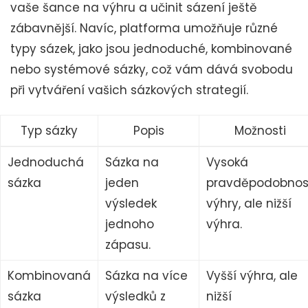
vaše šance na výhru a učinit sázení ještě
zábavnější. Navíc, platforma umožňuje různé
typy sázek, jako jsou jednoduché, kombinované
nebo systémové sázky, což vám dává svobodu
při vytváření vašich sázkových strategií.
Typ sázky
Popis
Možnosti
Jednoduchá
Sázka na
Vysoká
sázka
jeden
pravděpodobnos
výsledek
výhry, ale nižší
jednoho
výhra.
zápasu.
Kombinovaná
Sázka na více
Vyšší výhra, ale
sázka
výsledků z
nižší