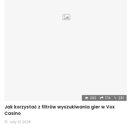
292
174
231
Jak korzystać z filtrów wyszukiwania gier w Vox
Casino
July 31, 2026