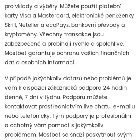
pro vklady a výběry. Můžete použít platební
karty Visa a Mastercard, elektronické peněženky
Skrill, Neteller a ecoPayz, bankovní převody a
kryptoměny. Všechny transakce jsou
zabezpečené a probíhají rychle a spolehlivě.
Mostbet garantuje ochranu vašich finančních
dat a osobních informací.
V případě jakýchkoliv dotazů nebo problémů je
vám k dispozici zákaznická podpora 24 hodin
denně, 7 dní v týdnu. Podporu můžete
kontaktovat prostřednictvím live chatu, e-mailu
nebo telefonicky. Tým podpory je profesionální
a ochotný vám pomoct s jakýmkoliv
problémem. Mostbet se snaží poskytnout svým