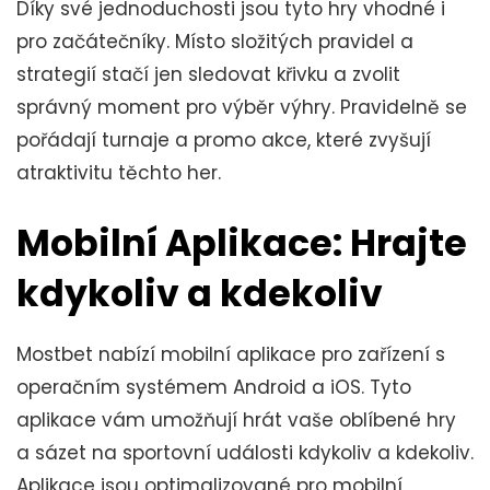
Díky své jednoduchosti jsou tyto hry vhodné i
pro začátečníky. Místo složitých pravidel a
strategií stačí jen sledovat křivku a zvolit
správný moment pro výběr výhry. Pravidelně se
pořádají turnaje a promo akce, které zvyšují
atraktivitu těchto her.
Mobilní Aplikace: Hrajte
kdykoliv a kdekoliv
Mostbet nabízí mobilní aplikace pro zařízení s
operačním systémem Android a iOS. Tyto
aplikace vám umožňují hrát vaše oblíbené hry
a sázet na sportovní události kdykoliv a kdekoliv.
Aplikace jsou optimalizované pro mobilní