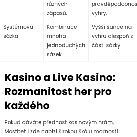
různých
pravděpodobnos
zápasů.
výhry.
Systémová
Kombinace
Vyšší šance na
sázka
mnoha
výhru alespoň z
jednoduchých
části sázky.
sázek.
Kasino a Live Kasino:
Rozmanitost her pro
každého
Pokud dáváte přednost kasinovým hrám,
Mostbet i zde nabízí širokou škálu možností.