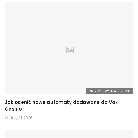
292
174
231
Jak ocenić nowe automaty dodawane do Vox
Casino
July 31, 2026