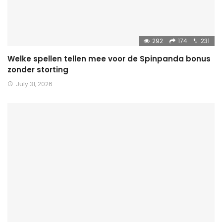
292
174
231
Welke spellen tellen mee voor de Spinpanda bonus
zonder storting
July 31, 2026