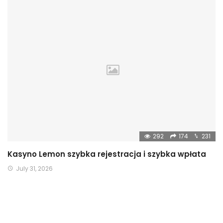
292
174
231
Kasyno Lemon szybka rejestracja i szybka wpłata
July 31, 2026