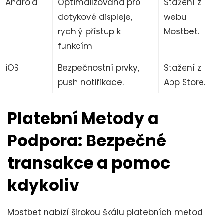
Android
Optimalizovaná pro
Stažení z
dotykové displeje,
webu
rychlý přístup k
Mostbet.
funkcím.
iOS
Bezpečnostní prvky,
Stažení z
push notifikace.
App Store.
Platební Metody a
Podpora: Bezpečné
transakce a pomoc
kdykoliv
Mostbet nabízí širokou škálu platebních metod