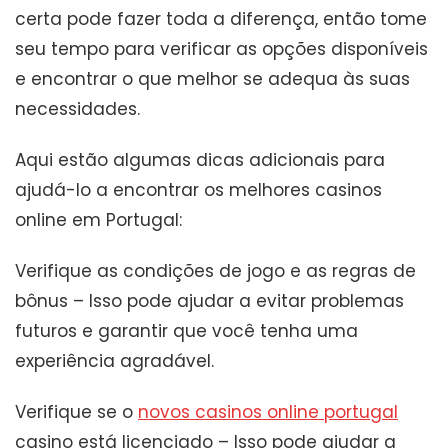
certa pode fazer toda a diferença, então tome
seu tempo para verificar as opções disponíveis
e encontrar o que melhor se adequa às suas
necessidades.
Aqui estão algumas dicas adicionais para
ajudá-lo a encontrar os melhores casinos
online em Portugal:
Verifique as condições de jogo e as regras de
bônus – Isso pode ajudar a evitar problemas
futuros e garantir que você tenha uma
experiência agradável.
Verifique se o
novos casinos online portugal
casino está licenciado – Isso pode ajudar a