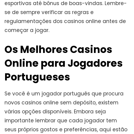
esportivas até bônus de boas-vindas. Lembre-
se de sempre verificar as regras e
regulamentações dos casinos online antes de
começar a jogar.
Os Melhores Casinos
Online para Jogadores
Portugueses
Se você é um jogador português que procura
novos casinos online sem depósito, existem
várias opções disponíveis. Embora seja
importante lembrar que cada jogador tem
seus próprios gostos e preferências, aqui estão