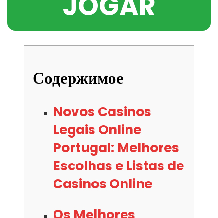
JOGAR
Содержимое
Novos Casinos
Legais Online
Portugal: Melhores
Escolhas e Listas de
Casinos Online
Os Melhores