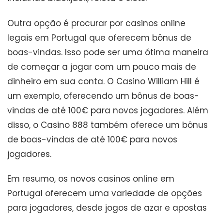
Outra opção é procurar por casinos online
legais em Portugal que oferecem bônus de
boas-vindas. Isso pode ser uma ótima maneira
de começar a jogar com um pouco mais de
dinheiro em sua conta. O Casino William Hill é
um exemplo, oferecendo um bônus de boas-
vindas de até 100€ para novos jogadores. Além
disso, o Casino 888 também oferece um bônus
de boas-vindas de até 100€ para novos
jogadores.
Em resumo, os novos casinos online em
Portugal oferecem uma variedade de opções
para jogadores, desde jogos de azar e apostas