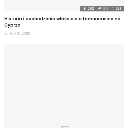
292
174
231
Historia i pochodzenie właściciela Lemoncasino na
Cyprze
July 31, 2026