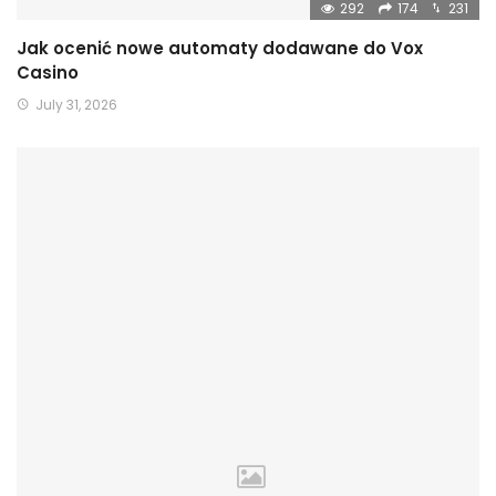
292
174
231
Jak ocenić nowe automaty dodawane do Vox
Casino
July 31, 2026