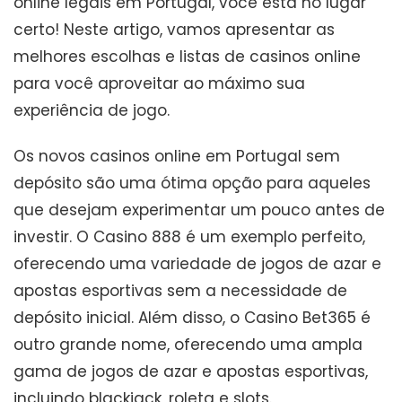
online legais em Portugal, você está no lugar
certo! Neste artigo, vamos apresentar as
melhores escolhas e listas de casinos online
para você aproveitar ao máximo sua
experiência de jogo.
Os novos casinos online em Portugal sem
depósito são uma ótima opção para aqueles
que desejam experimentar um pouco antes de
investir. O Casino 888 é um exemplo perfeito,
oferecendo uma variedade de jogos de azar e
apostas esportivas sem a necessidade de
depósito inicial. Além disso, o Casino Bet365 é
outro grande nome, oferecendo uma ampla
gama de jogos de azar e apostas esportivas,
incluindo blackjack, roleta e slots.