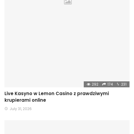
292
174
231
Live Kasyno w Lemon Casino z prawdziwymi
krupierami online
July 31, 2026