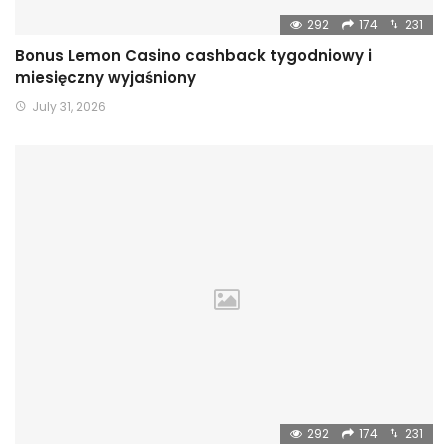
292
174
231
Bonus Lemon Casino cashback tygodniowy i
miesięczny wyjaśniony
July 31, 2026
292
174
231