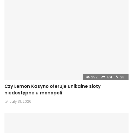
292
174
231
Czy Lemon Kasyno oferuje unikalne sloty
niedostępne u monopoli
July 31, 2026