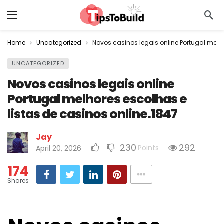
Home
Uncategorized
Novos casinos legais online Portugal melho
UNCATEGORIZED
Novos casinos legais online
Portugal melhores escolhas e
listas de casinos online.1847
Jay
230
292
Points
April 20, 2026
174
Shares