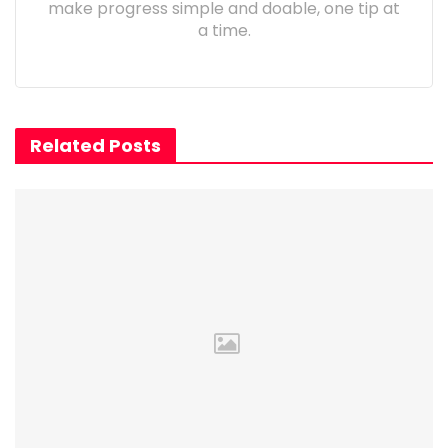
make progress simple and doable, one tip at
a time.
Related Posts