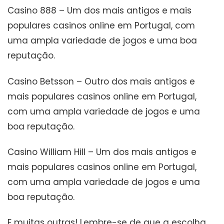
Casino 888 – Um dos mais antigos e mais
populares casinos online em Portugal, com
uma ampla variedade de jogos e uma boa
reputação.
Casino Betsson – Outro dos mais antigos e
mais populares casinos online em Portugal,
com uma ampla variedade de jogos e uma
boa reputação.
Casino William Hill – Um dos mais antigos e
mais populares casinos online em Portugal,
com uma ampla variedade de jogos e uma
boa reputação.
E muitas outras! Lembre-se de que a escolha