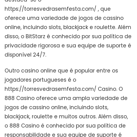
https://torresvedrasemfesta.com/ , que
oferece uma variedade de jogos de cassino
online, incluindo slots, blackjack e roulette. Além
disso, o BitStarz é conhecido por sua política de
privacidade rigorosa e sua equipe de suporte é
disponível 24/7.
Outro casino online que é popular entre os
jogadores portugueses é o
https://torresvedrasemfesta.com/ Casino. O
888 Casino oferece uma ampla variedade de
jogos de cassino online, incluindo slots,
blackjack, roulette e muitos outros. Além disso,
o 888 Casino é conhecido por sua política de
responsabilidade e sua equipe de suporte é