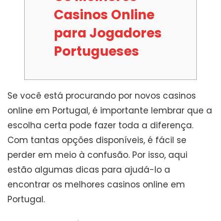
Casinos Online
para Jogadores
Portugueses
Se você está procurando por novos casinos
online em Portugal, é importante lembrar que a
escolha certa pode fazer toda a diferença.
Com tantas opções disponíveis, é fácil se
perder em meio à confusão. Por isso, aqui
estão algumas dicas para ajudá-lo a
encontrar os melhores casinos online em
Portugal.