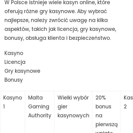
W Polsce istnieje wiele kasyn online, które
oferują różne gry kasynowe. Aby wybrać
najlepsze, należy zwrócić uwagę na kilka
aspektów, takich jak licencja, gry kasynowe,
bonusy, obsługa klienta i bezpieczeństwo.
Kasyno
Licencja
Gry kasynowe
Bonusy
Kasyno
Malta
Wielki wybór
20%
Ka
1
Gaming
gier
bonus
2
Authority
kasynowych
na
pierwszą