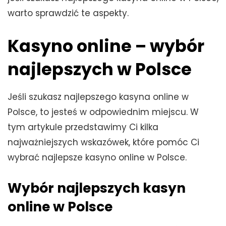
warto sprawdzić te aspekty.
Kasyno online – wybór
najlepszych w Polsce
Jeśli szukasz najlepszego kasyna online w
Polsce, to jesteś w odpowiednim miejscu. W
tym artykule przedstawimy Ci kilka
najważniejszych wskazówek, które pomóc Ci
wybrać najlepsze kasyno online w Polsce.
Wybór najlepszych kasyn
online w Polsce