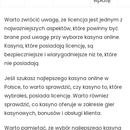
wpłatę
Warto zwrócić uwagę, że licencja jest jednym z
najważniejszych aspektów, które powinny być
brane pod uwagę przy wyborze kasyna online.
Kasyna, które posiadają licencję, są
bezpieczniejsze i wiarygodniejsze niż te, które
nie posiadają.
Jeśli szukasz najlepszego kasyna online w
Polsce, to warto sprawdzić, czy kasyno to, które
wybrałeś, posiada licencję. Warto również
sprawdzić, co kasyno oferuje w zakresie gier
kasynowych, bonusów i obsługi klienta.
Warto pamiętać, że wybór najlepszego kasyna