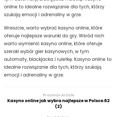
online to idealne rozwiązanie dla tych, którzy
szukają emocji i adrenaliny w grze.
Wreszcie, warto wybrać kasyno online, które
oferuje najlepsze warunki do gry. Wśród nich
warto wymienić kasyno online, które oferuje
szeroki wybór gier kasynowych, w tym
automaty, blackjacka i ruletkę. Kasyno online to
idealne rozwiązanie dla tych, którzy szukają
emocji i adrenaliny w grze.
Previous Article
Kasyno online jak wybra najlepsze w Polsce.62
(2)