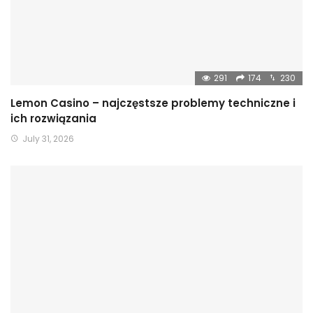
291
174
230
Lemon Casino – najczęstsze problemy techniczne i
ich rozwiązania
July 31, 2026