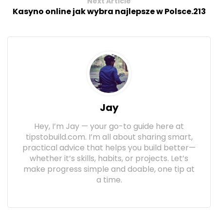
Next Article
Kasyno online jak wybra najlepsze w Polsce.213
Jay
Hey, I’m Jay — your go-to guide here at
tipstobuild.com. I’m all about sharing smart,
practical advice that helps you build better—
whether it’s skills, habits, or projects. Let’s
make progress simple and doable, one tip at
a time.