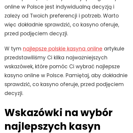
online w Polsce jest indywidualną decyzją i
zależy od Twoich preferencji i potrzeb. Warto
więc dokładnie sprawdzić, co kasyno oferuje,
przed podjęciem decyzji.
W tym
najlepsze polskie kasyna online
artykule
przedstawiliśmy Ci kilka najważniejszych
wskazówek, które pomóc Ci wybrać najlepsze
kasyno online w Polsce. Pamiętaj, aby dokładnie
sprawdzić, co kasyno oferuje, przed podjęciem
decyzji.
Wskazówki na wybór
najlepszych kasyn