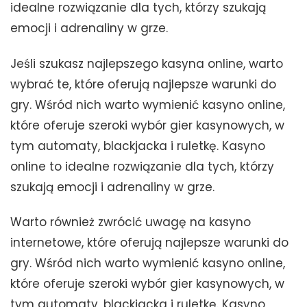
idealne rozwiązanie dla tych, którzy szukają
emocji i adrenaliny w grze.
Jeśli szukasz najlepszego kasyna online, warto
wybrać te, które oferują najlepsze warunki do
gry. Wśród nich warto wymienić kasyno online,
które oferuje szeroki wybór gier kasynowych, w
tym automaty, blackjacka i ruletkę. Kasyno
online to idealne rozwiązanie dla tych, którzy
szukają emocji i adrenaliny w grze.
Warto również zwrócić uwagę na kasyno
internetowe, które oferują najlepsze warunki do
gry. Wśród nich warto wymienić kasyno online,
które oferuje szeroki wybór gier kasynowych, w
tym automaty, blackjacka i ruletkę. Kasyno