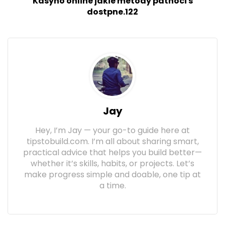
Kasyno online jakie metody patnoci s
dostpne.122
Jay
Hey, I’m Jay — your go-to guide here at
tipstobuild.com. I’m all about sharing smart,
practical advice that helps you build better—
whether it’s skills, habits, or projects. Let’s
make progress simple and doable, one tip at
a time.