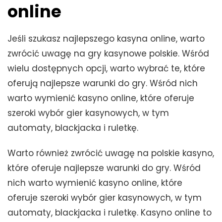
online
Jeśli szukasz najlepszego kasyna online, warto
zwrócić uwagę na gry kasynowe polskie. Wśród
wielu dostępnych opcji, warto wybrać te, które
oferują najlepsze warunki do gry. Wśród nich
warto wymienić kasyno online, które oferuje
szeroki wybór gier kasynowych, w tym
automaty, blackjacka i ruletkę.
Warto również zwrócić uwagę na polskie kasyno,
które oferuje najlepsze warunki do gry. Wśród
nich warto wymienić kasyno online, które
oferuje szeroki wybór gier kasynowych, w tym
automaty, blackjacka i ruletkę. Kasyno online to