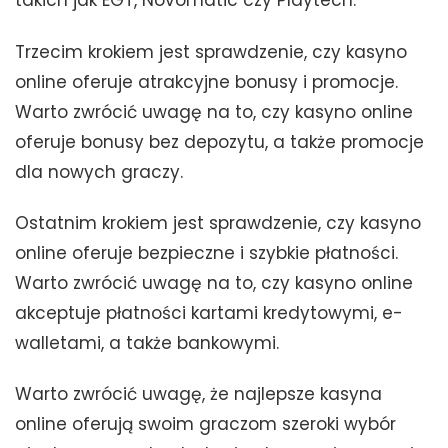
takich jak EGT, Novomatic czy Playtech.
Trzecim krokiem jest sprawdzenie, czy kasyno
online oferuje atrakcyjne bonusy i promocje.
Warto zwrócić uwagę na to, czy kasyno online
oferuje bonusy bez depozytu, a także promocje
dla nowych graczy.
Ostatnim krokiem jest sprawdzenie, czy kasyno
online oferuje bezpieczne i szybkie płatności.
Warto zwrócić uwagę na to, czy kasyno online
akceptuje płatności kartami kredytowymi, e-
walletami, a także bankowymi.
Warto zwrócić uwagę, że najlepsze kasyna
online oferują swoim graczom szeroki wybór