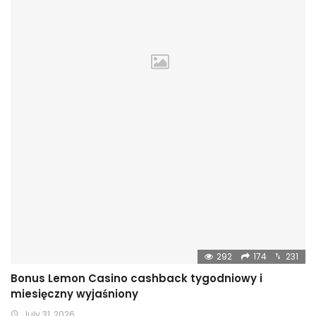
292
174
231
Bonus Lemon Casino cashback tygodniowy i
miesięczny wyjaśniony
July 31, 2026