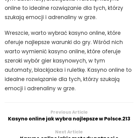
online to idealne rozwiązanie dla tych, którzy
szukają emocji i adrenaliny w grze.
Wreszcie, warto wybrać kasyno online, które
oferuje najlepsze warunki do gry. Wśród nich
warto wymienić kasyno online, które oferuje
szeroki wybór gier kasynowych, w tym
automaty, blackjacka i ruletkę. Kasyno online to
idealne rozwiązanie dla tych, którzy szukają
emocji i adrenaliny w grze.
Previous Article
Kasyno online jak wybra najlepsze w Polsce.213
Next Article