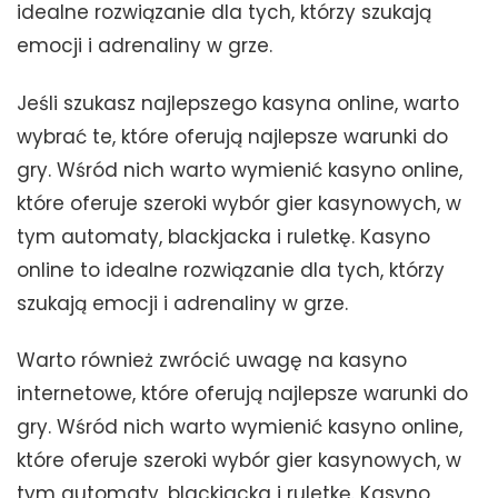
idealne rozwiązanie dla tych, którzy szukają
emocji i adrenaliny w grze.
Jeśli szukasz najlepszego kasyna online, warto
wybrać te, które oferują najlepsze warunki do
gry. Wśród nich warto wymienić kasyno online,
które oferuje szeroki wybór gier kasynowych, w
tym automaty, blackjacka i ruletkę. Kasyno
online to idealne rozwiązanie dla tych, którzy
szukają emocji i adrenaliny w grze.
Warto również zwrócić uwagę na kasyno
internetowe, które oferują najlepsze warunki do
gry. Wśród nich warto wymienić kasyno online,
które oferuje szeroki wybór gier kasynowych, w
tym automaty, blackjacka i ruletkę. Kasyno