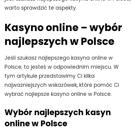
warto sprawdzić te aspekty.
Kasyno online – wybór
najlepszych w Polsce
Jeśli szukasz najlepszego kasyna online w
Polsce, to jesteś w odpowiednim miejscu. W
tym artykule przedstawimy Ci kilka
najważniejszych wskazówek, które pomóc Ci
wybrać najlepsze kasyno online w Polsce.
Wybór najlepszych kasyn
online w Polsce