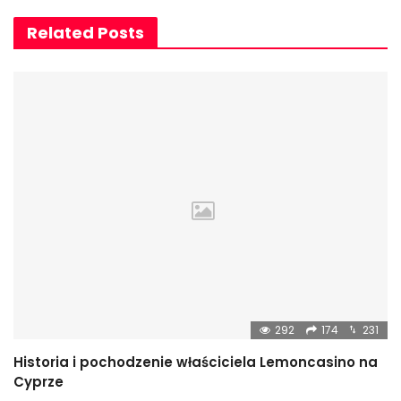
Related Posts
292
174
231
Historia i pochodzenie właściciela Lemoncasino na
Cyprze