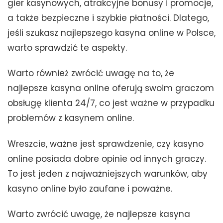
gier kasynowych, atrakcyjne bonusy i promocje,
a także bezpieczne i szybkie płatności. Dlatego,
jeśli szukasz najlepszego kasyna online w Polsce,
warto sprawdzić te aspekty.
Warto również zwrócić uwagę na to, że
najlepsze kasyna online oferują swoim graczom
obsługę klienta 24/7, co jest ważne w przypadku
problemów z kasynem online.
Wreszcie, ważne jest sprawdzenie, czy kasyno
online posiada dobre opinie od innych graczy.
To jest jeden z najważniejszych warunków, aby
kasyno online było zaufane i poważne.
Warto zwrócić uwagę, że najlepsze kasyna