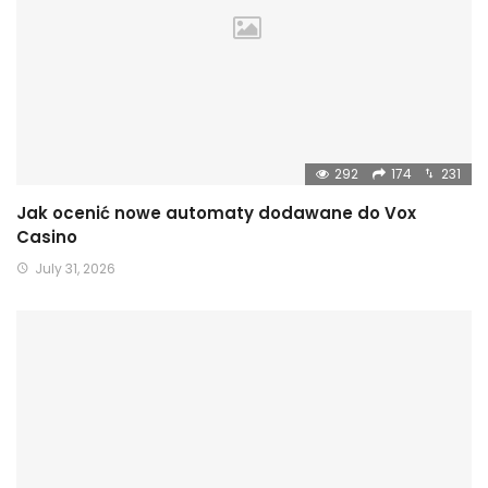
292
174
231
Jak ocenić nowe automaty dodawane do Vox
Casino
July 31, 2026