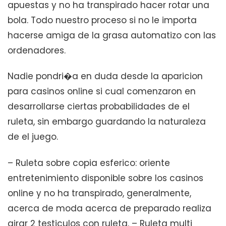
apuestas y no ha transpirado hacer rotar una
bola. Todo nuestro proceso si no le importa
hacerse amiga de la grasa automatizo con las
ordenadores.
Nadie pondri�a en duda desde la aparicion
para casinos online si cual comenzaron en
desarrollarse ciertas probabilidades de el
ruleta, sin embargo guardando la naturaleza
de el juego.
– Ruleta sobre copia esferico: oriente
entretenimiento disponible sobre los casinos
online y no ha transpirado, generalmente,
acerca de moda acerca de preparado realiza
girar 2 testiculos con ruleta. – Ruleta multi