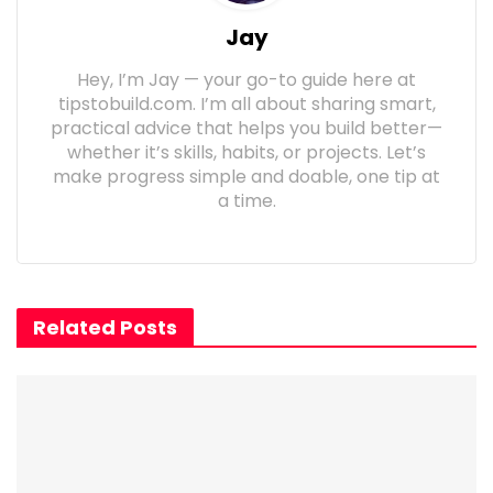
Jay
Hey, I’m Jay — your go-to guide here at
tipstobuild.com. I’m all about sharing smart,
practical advice that helps you build better—
whether it’s skills, habits, or projects. Let’s
make progress simple and doable, one tip at
a time.
Related Posts