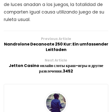
de luces anadan a los juegos, la totalidad de
comparten igual causa utilizando juego de su
ruleta usual.
Previous Article
Nandrolone Decanoate 250 Kur: Ein umfassender
Leitfaden
Next Article
Jetton Casino онлайн слоты краш-игры и другие
развлечения.3452