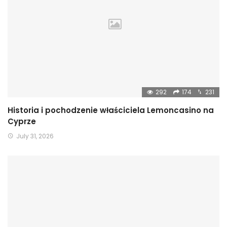
292
174
231
Historia i pochodzenie właściciela Lemoncasino na
Cyprze
July 31, 2026