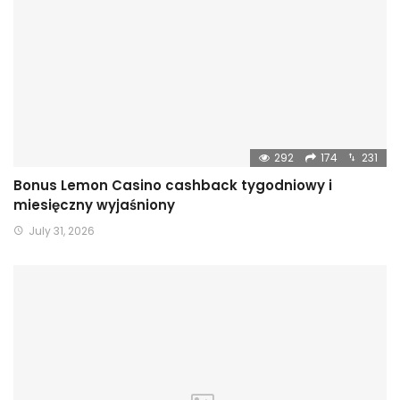
292
174
231
Bonus Lemon Casino cashback tygodniowy i
miesięczny wyjaśniony
July 31, 2026