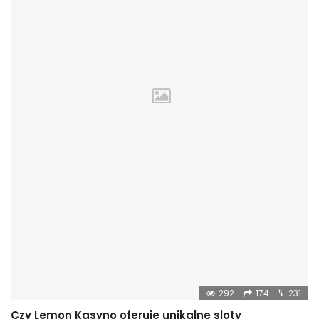
292
174
231
Czy Lemon Kasyno oferuje unikalne sloty