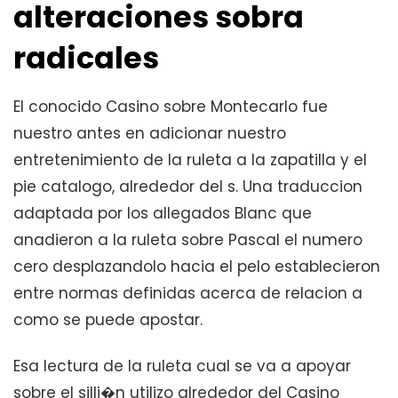
alteraciones sobra
radicales
El conocido Casino sobre Montecarlo fue
nuestro antes en adicionar nuestro
entretenimiento de la ruleta a la zapatilla y el
pie catalogo, alrededor del s. Una traduccion
adaptada por los allegados Blanc que
anadieron a la ruleta sobre Pascal el numero
cero desplazandolo hacia el pelo establecieron
entre normas definidas acerca de relacion a
como se puede apostar.
Esa lectura de la ruleta cual se va a apoyar
sobre el silli�n utilizo alrededor del Casino