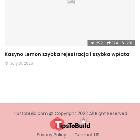
292
174
231
Kasyno Lemon szybka rejestracja i szybka wpłata
July 31, 2026
Tipstobuild.com @ Copyright 2022 All Right Reserved
Privacy Policy
Contact US