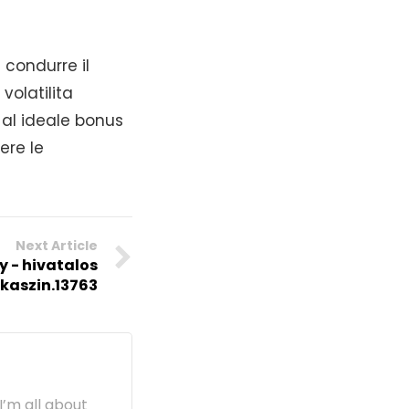
 condurre il
volatilita
e al ideale bonus
ere le
Next Article
 - hivatalos
 kaszin.13763
I’m all about