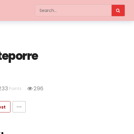
teporre
233
296
Points
est