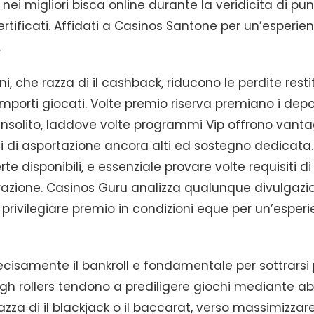
a nei migliori bisca online durante la veridicita di pun
ertificati. Affidati a Casinos Santone per un’esperie
.
i, che razza di il cashback, riducono le perdite res
mporti giocati. Volte premio riserva premiano i depo
insolito, laddove volte programmi Vip offrono vantagg
ti di asportazione ancora alti ed sostegno dedicata.
erte disponibili, e essenziale provare volte requisiti di
trazione. Casinos Guru analizza qualunque divulgazi
 privilegiare premio in condizioni eque per un’esperie
cisamente il bankroll e fondamentale per sottrarsi 
high rollers tendono a prediligere giochi mediante 
razza di il blackjack o il baccarat, verso massimizzare