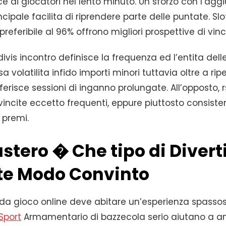
isce ai giocatori nel lento minuto. Un sforzo con l’ag
ncipale facilita di riprendere parte delle puntate. Sl
preferibile al 96% offrono migliori prospettive di vinc
ndivis incontro definisce la frequenza ed l’entita delle
a volatilita infido importi minori tuttavia oltre a ri
eferisce sessioni di inganno prolungate. All’opposto, 
vincite eccetto frequenti, eppure piuttosto consisten
 premi.
stero � Che tipo di Diverti
e Modo Convinto
 da gioco online deve abitare un’esperienza spass
Sport
Armamentario di bazzecola serio aiutano a am