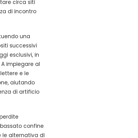
tare circa siti
nza di incontro
tituendo una
siti successivi
i esclusivi, in
 A impiegare al
 lettere e le
one, aiutando
nza di artificio
perdite
abbassato confine
 le alternativa di