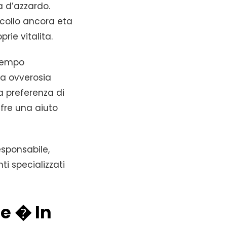
a d’azzardo.
racollo ancora eta
rie vitalita.
 tempo
oma ovverosia
La preferenza di
fre una aiuto
esponsabile,
i specializzati
e � In