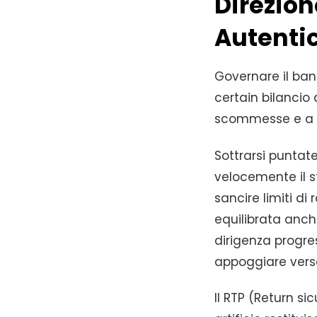
Direzion
Autenti
Governare il bank
certain bilancio 
scommesse e a p
Sottrarsi puntat
velocemente il s
sancire limiti di
equilibrata anche
dirigenza progre
appoggiare vers
Il RTP (Return s