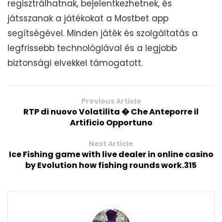
regisztrálhatnak, bejelentkezhetnek, és
játsszanak a játékokat a Mostbet app
segítségével. Minden játék és szolgáltatás a
legfrissebb technológiával és a legjobb
biztonsági elvekkel támogatott.
Previous Article
RTP di nuovo Volatilita � Che Anteporre il
Artificio Opportuno
Next Article
Ice Fishing game with live dealer in online casino
by Evolution how fishing rounds work.315