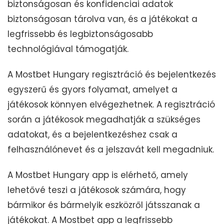
biztonságosan és konfidenciai adatok
biztonságosan tárolva van, és a játékokat a
legfrissebb és legbiztonságosabb
technológiával támogatják.
A Mostbet Hungary regisztráció és bejelentkezés
egyszerű és gyors folyamat, amelyet a
játékosok könnyen elvégezhetnek. A regisztráció
során a játékosok megadhatják a szükséges
adatokat, és a bejelentkezéshez csak a
felhasználónevet és a jelszavát kell megadniuk.
A Mostbet Hungary app is elérhető, amely
lehetővé teszi a játékosok számára, hogy
bármikor és bármelyik eszközről játsszanak a
játékokat. A Mostbet app a legfrissebb