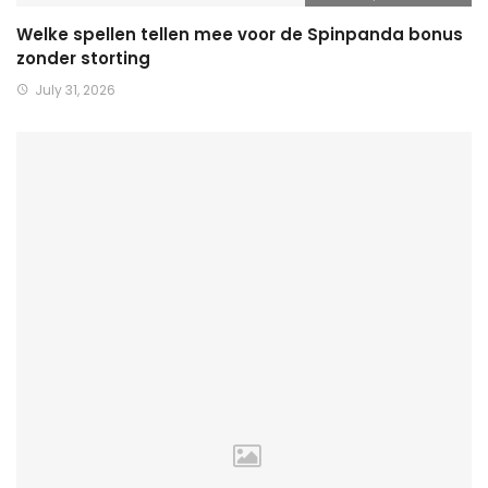
Welke spellen tellen mee voor de Spinpanda bonus
zonder storting
July 31, 2026