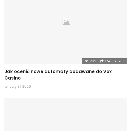
292
174
231
Jak ocenić nowe automaty dodawane do Vox
Casino
July 31, 2026