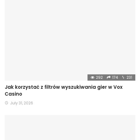
292
174
231
Jak korzystać z filtrów wyszukiwania gier w Vox
Casino
July 31, 2026