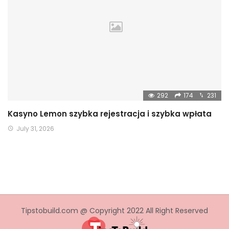
292
174
231
Kasyno Lemon szybka rejestracja i szybka wpłata
July 31, 2026
Tipstobuild.com @ Copyright 2022 All Right Reserved