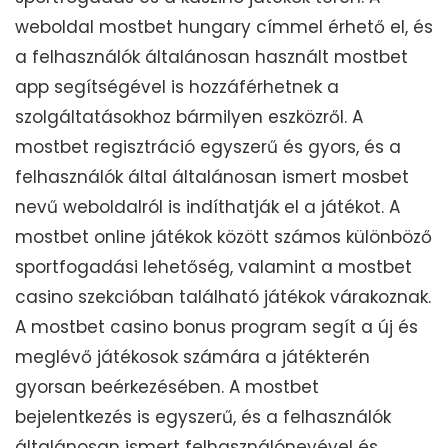
weboldal mostbet hungary címmel érhető el, és
a felhasználók általánosan használt mostbet
app segítségével is hozzáférhetnek a
szolgáltatásokhoz bármilyen eszközről. A
mostbet regisztráció egyszerű és gyors, és a
felhasználók által általánosan ismert mosbet
nevű weboldalról is indíthatják el a játékot. A
mostbet online játékok között számos különböző
sportfogadási lehetőség, valamint a mostbet
casino szekcióban található játékok várakoznak.
A mostbet casino bonus program segít a új és
meglévő játékosok számára a játékterén
gyorsan beérkezésében. A mostbet
bejelentkezés is egyszerű, és a felhasználók
általánosan ismert felhasználónevével és