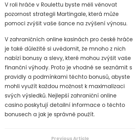
V roli hráče v Roulettu byste měli věnovat
pozornost strategii Martingale, která může
pomoci zvýšit vaše šance na zvýšení výnosu.
V zahraničních online kasinách pro české hráče
je také důležité si uvědomit, že mnoho z nich
nabízí bonusy a slevy, které mohou zvýšit vaše
finanční výhody. Proto je vhodné se seznámit s
pravidly a podmínkami těchto bonusů, abyste
mohli využít každou možnost k maximalizaci
svých výsledků. Nejlepší zahraniční online
casino poskytují detailní informace o těchto
bonusech a jak je správně použít.
Previous Article