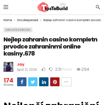
Home
Uncategorized
Nejlep zahranin casino kompletn prvodce 
UNCATEGORIZED
Nejlep zahranin casino kompletn
prvodce zahraninmi online
kasiny.678
Jay
231
294
Points
April 21, 2026
174
Shares