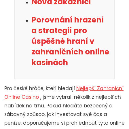
Nová zákazníci
Porovnání hrazení
a strategií pro
úspěšné hraní v
zahraničních online
kasinách
Pro české hráče, kteří hledají
Nejlepší Zahraniční
Online Casino
, jsme vybrali několik z nejlepších
nabídek na trhu. Pokud hledáte bezpečný a
zábavný způsob, jak investovat své čas a
peníze, doporučujeme si prohlédnout tyto online