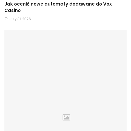
Jak ocenić nowe automaty dodawane do Vox
Casino
July 31, 2026