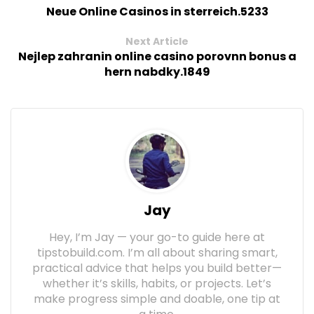
Neue Online Casinos in sterreich.5233
Next Article
Nejlep zahranin online casino porovnn bonus a
hern nabdky.1849
Jay
Hey, I’m Jay — your go-to guide here at
tipstobuild.com. I’m all about sharing smart,
practical advice that helps you build better—
whether it’s skills, habits, or projects. Let’s
make progress simple and doable, one tip at