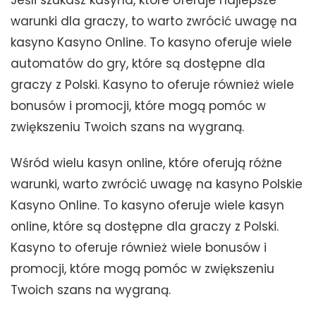
warunki dla graczy, to warto zwrócić uwagę na
kasyno Kasyno Online. To kasyno oferuje wiele
automatów do gry, które są dostępne dla
graczy z Polski. Kasyno to oferuje również wiele
bonusów i promocji, które mogą pomóc w
zwiększeniu Twoich szans na wygraną.
Wśród wielu kasyn online, które oferują różne
warunki, warto zwrócić uwagę na kasyno Polskie
Kasyno Online. To kasyno oferuje wiele kasyn
online, które są dostępne dla graczy z Polski.
Kasyno to oferuje również wiele bonusów i
promocji, które mogą pomóc w zwiększeniu
Twoich szans na wygraną.