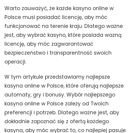
Warto zauważyć, że każde kasyno online w
Polsce musi posiadać licencję, aby móc
funkcjonować na terenie kraju. Dlatego ważne
jest, aby wybrać kasyno, które posiada ważną
licencję, aby móc zagwarantować
bezpieczeństwo i transparentność swoich
operacji.
W tym artykule przedstawiamy najlepsze
kasyna online w Polsce, które oferują najlepsze
automaty, gry i bonusy. Wybór najlepszego
kasyna online w Polsce zależy od Twoich
preferencji i potrzeb. Dlatego ważne jest, aby
dokładnie zapoznać się z ofertą każdego
kasyna, aby móc wybrać to, co najlepiej pasuje