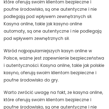
które oferują swoim klientom bezpieczne i
poufne środowisko, są one autentyczne i nie
podlegają pod wpływem zewnętrznych sił.
Kasyna online, takie jak kasyno online
automaty, są one autentyczne i nie podlegają
pod wpływem zewnętrznych sił.
Wśród najpopularniejszych kasyn online w
Polsce, ważne jest zapewnienie bezpieczeństwa
i autentyczności. Kasyna online, takie jak polskie
kasyno, oferują swoim klientom bezpieczne i
poufne środowisko do gry.
Warto zwrócić uwagę na fakt, że kasyna online,
które oferują swoim klientom bezpieczne i
poufne środowisko, są one autentyczne i nie