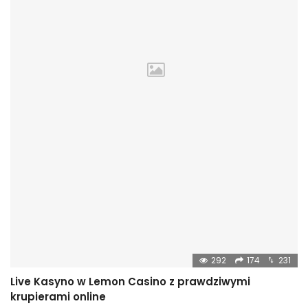
292
174
231
Live Kasyno w Lemon Casino z prawdziwymi
krupierami online