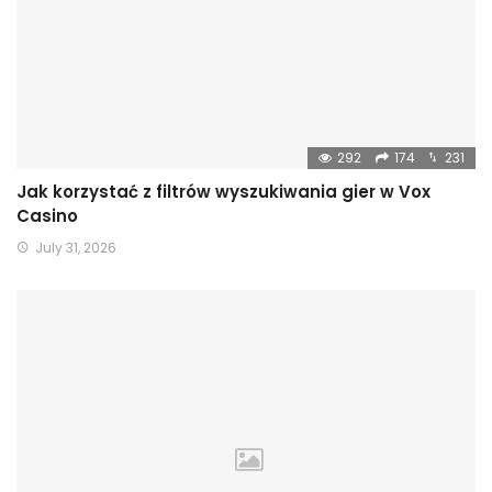
292
174
231
Jak korzystać z filtrów wyszukiwania gier w Vox
Casino
July 31, 2026