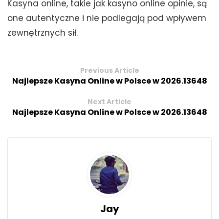
Kasyna online, takie jak kasyno online opinie, są
one autentyczne i nie podlegają pod wpływem
zewnętrznych sił.
Previous Article
Najlepsze Kasyna Online w Polsce w 2026.13648
Next Article
Najlepsze Kasyna Online w Polsce w 2026.13648
Jay