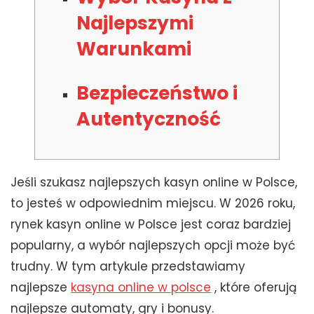
Najlepszymi
Warunkami
Bezpieczeństwo i
Autentyczność
Jeśli szukasz najlepszych kasyn online w Polsce,
to jesteś w odpowiednim miejscu. W 2026 roku,
rynek kasyn online w Polsce jest coraz bardziej
popularny, a wybór najlepszych opcji może być
trudny. W tym artykule przedstawiamy
najlepsze
kasyna online w polsce
, które oferują
najlepsze automaty, gry i bonusy.