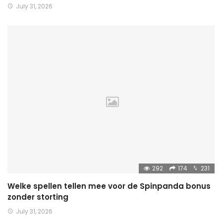
July 31, 2026
292
174
231
Welke spellen tellen mee voor de Spinpanda bonus
zonder storting
July 31, 2026