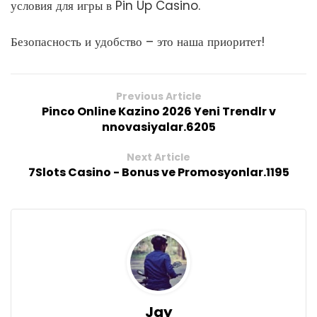
условия для игры в Pin Up Casino.
Безопасность и удобство – это наша приоритет!
Previous Article
Pinco Online Kazino 2026 Yeni Trendlr v
nnovasiyalar.6205
Next Article
7Slots Casino - Bonus ve Promosyonlar.1195
Jay