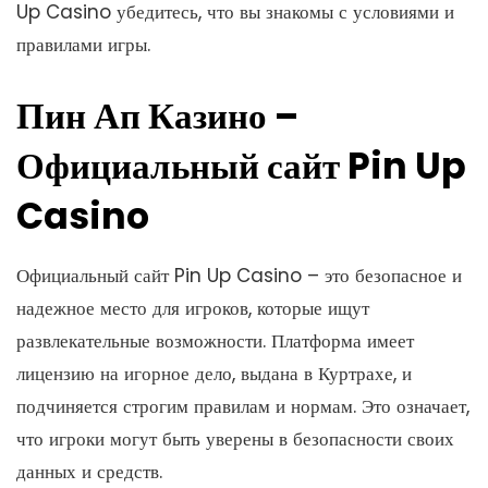
Up Casino убедитесь, что вы знакомы с условиями и
правилами игры.
Пин Ап Казино –
Официальный сайт Pin Up
Casino
Официальный сайт Pin Up Casino – это безопасное и
надежное место для игроков, которые ищут
развлекательные возможности. Платформа имеет
лицензию на игорное дело, выдана в Куртрахе, и
подчиняется строгим правилам и нормам. Это означает,
что игроки могут быть уверены в безопасности своих
данных и средств.