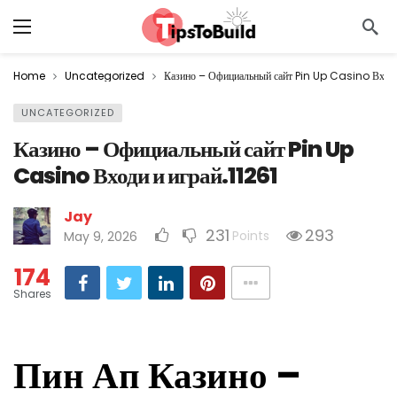
Home
Uncategorized
Казино – Официальный сайт Pin Up Casino Входи 
UNCATEGORIZED
Казино – Официальный сайт Pin Up
Casino Входи и играй.11261
Jay
231
293
Points
May 9, 2026
174
Shares
Пин Ап Казино –