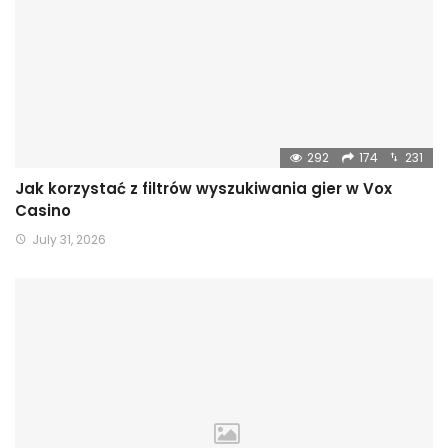
292
174
231
Jak korzystać z filtrów wyszukiwania gier w Vox
Casino
July 31, 2026