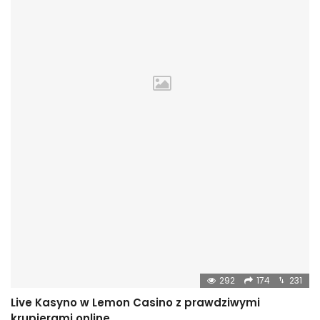
292
174
231
Live Kasyno w Lemon Casino z prawdziwymi
krupierami online