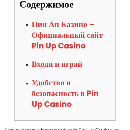
Содержимое
Пин Ап Казино –
Официальный сайт
Pin Up Casino
Входи и играй
Удобство и
безопасность в Pin
Up Casino
Если вы ищете официальный сайт Pin Up Casino, то