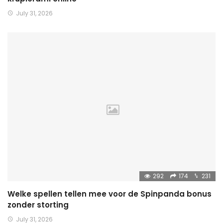
July 31, 2026
292
174
231
Welke spellen tellen mee voor de Spinpanda bonus
zonder storting
July 31, 2026