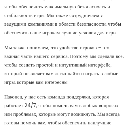
чтобы обеспечить максимальную безопасность и
стабильность игры. Мы также сотрудничаем с
ведущими компаниями в области безопасности, чтобы
обеспечить наше игрокам лучшие условия для игры.
Мы также понимаем, что удобство игроков – это
важная часть нашего сервиса. Поэтому мы сделали все,
чтобы создать простой и интуитивный интерфейс,
который позволяет вам легко найти и играть в любые
игры, которые вам интересны.
Наконец, у нас есть команда поддержки, которая
работает 24/7, чтобы помочь вам в любых вопросах
или проблемах, которые могут возникнуть. Мы всегда
готовы помочь вам, чтобы обеспечить наилучшие