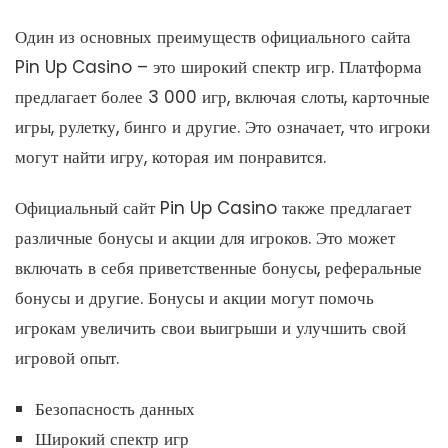
Один из основных преимуществ официального сайта
Pin Up Casino – это широкий спектр игр. Платформа
предлагает более 3 000 игр, включая слоты, карточные
игры, рулетку, бинго и другие. Это означает, что игроки
могут найти игру, которая им понравится.
Официальный сайт Pin Up Casino также предлагает
различные бонусы и акции для игроков. Это может
включать в себя приветственные бонусы, реферальные
бонусы и другие. Бонусы и акции могут помочь
игрокам увеличить свои выигрыши и улучшить свой
игровой опыт.
Безопасность данных
Широкий спектр игр