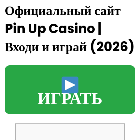
Официальный сайт
Pin Up Casino |
Входи и играй (2026)
ИГРАТЬ