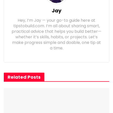
Jay
Hey, I’m Jay — your go-to guide here at
tipstobuild.com. I’m all about sharing smart,
practical advice that helps you build better—
whether it’s skills, habits, or projects. Let’s
make progress simple and doable, one tip at
a time.
Related Posts