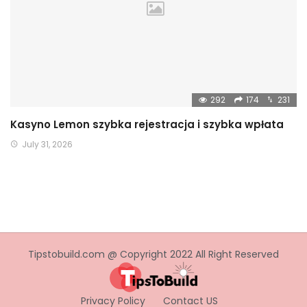
292
174
231
Kasyno Lemon szybka rejestracja i szybka wpłata
July 31, 2026
Tipstobuild.com @ Copyright 2022 All Right Reserved
Privacy Policy
Contact US