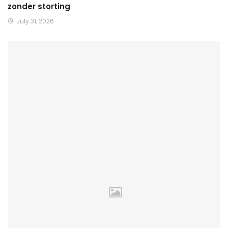
zonder storting
July 31, 2026