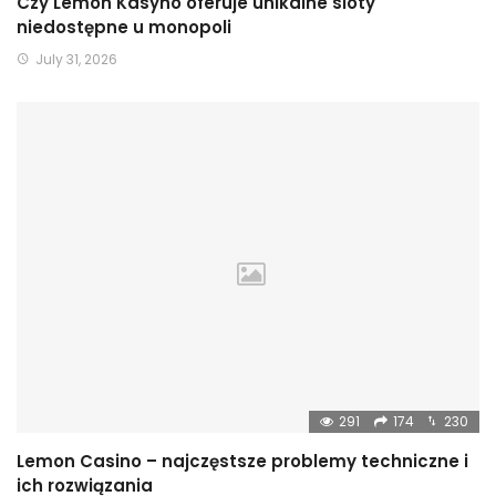
Czy Lemon Kasyno oferuje unikalne sloty
niedostępne u monopoli
July 31, 2026
291
174
230
Lemon Casino – najczęstsze problemy techniczne i
ich rozwiązania