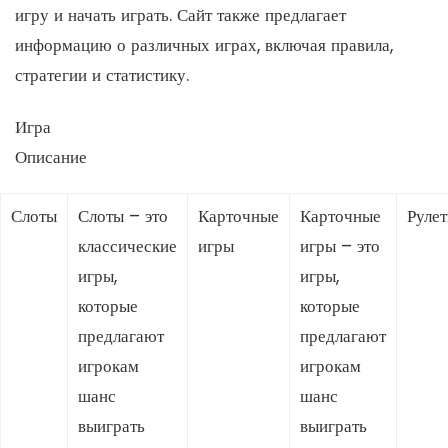
игру и начать играть. Сайт также предлагает
информацию о различных играх, включая правила,
стратегии и статистику.
Игра
Описание
Слоты
Слоты – это
Карточные
Карточные
Рулет
классические
игры
игры – это
игры,
игры,
которые
которые
предлагают
предлагают
игрокам
игрокам
шанс
шанс
выиграть
выиграть