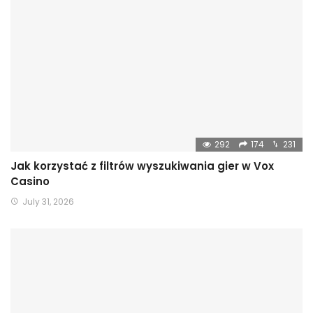
292
174
231
Jak korzystać z filtrów wyszukiwania gier w Vox
Casino
July 31, 2026