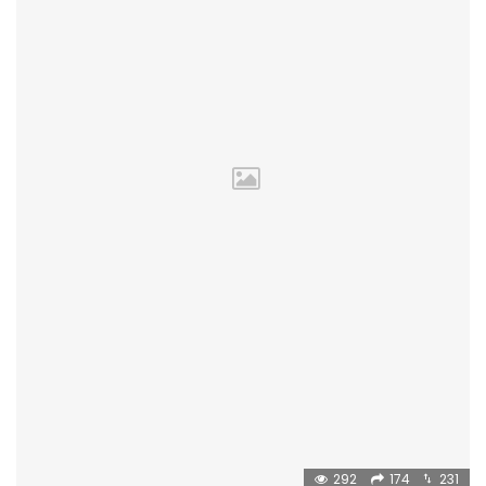
292
174
231