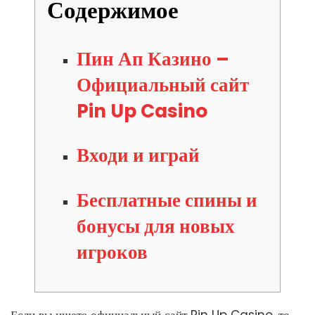
Содержимое
Пин Ап Казино –
Официальный сайт
Pin Up Casino
Входи и играй
Бесплатные спины и
бонусы для новых
игроков
Если вы ищете официальный сайт Pin Up Casino, то