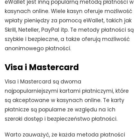
eWallet jest inną popularną metodą płatności w
kasynach online. Wiele kasyn oferuje możliwość
wpłaty pieniędzy za pomocą eWallet, takich jak
Skrill, Neteller, PayPal itp. Te metody płatności są
szybkie i bezpieczne, a także oferują możliwość
anonimowego płatności.
Visa i Mastercard
Visa i Mastercard są dwoma
najpopularniejszymi kartami płatniczymi, które
są akceptowane w kasynach online. Te karty
płatnicze są popularne ze względu na ich
szeroki dostęp i bezpieczeństwo płatności.
Warto zauważyć, że każda metoda płatności