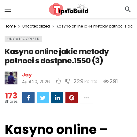
Home
Uncategorized
Kasyno online jakie metody patnoci s dost
UNCATEGORIZED
Kasyno online jakie metody
patnoci s dostpne.1550 (3)
Jay
229
291
Points
April 20, 2026
173
Shares
Kasyno online –