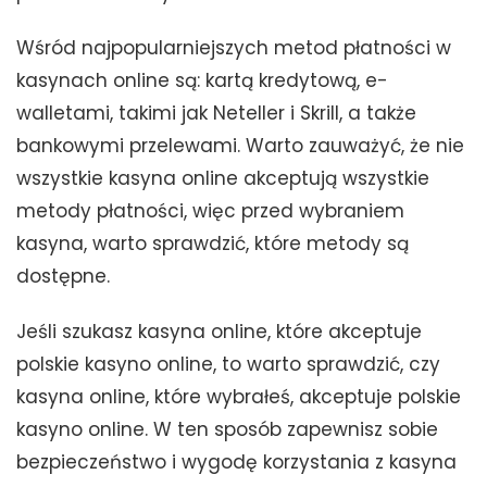
Wśród najpopularniejszych metod płatności w
kasynach online są: kartą kredytową, e-
walletami, takimi jak Neteller i Skrill, a także
bankowymi przelewami. Warto zauważyć, że nie
wszystkie kasyna online akceptują wszystkie
metody płatności, więc przed wybraniem
kasyna, warto sprawdzić, które metody są
dostępne.
Jeśli szukasz kasyna online, które akceptuje
polskie kasyno online, to warto sprawdzić, czy
kasyna online, które wybrałeś, akceptuje polskie
kasyno online. W ten sposób zapewnisz sobie
bezpieczeństwo i wygodę korzystania z kasyna