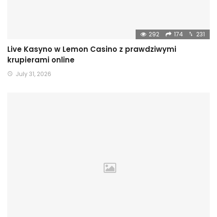
292
174
231
Live Kasyno w Lemon Casino z prawdziwymi
krupierami online
July 31, 2026