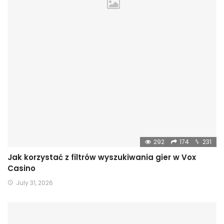
292
174
231
Jak korzystać z filtrów wyszukiwania gier w Vox
Casino
July 31, 2026