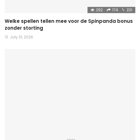
292
174
231
Welke spellen tellen mee voor de Spinpanda bonus
zonder storting
July 31, 2026