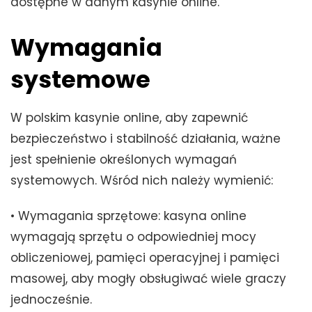
dostępne w danym kasynie online.
Wymagania
systemowe
W polskim kasynie online, aby zapewnić
bezpieczeństwo i stabilność działania, ważne
jest spełnienie określonych wymagań
systemowych. Wśród nich należy wymienić:
• Wymagania sprzętowe: kasyna online
wymagają sprzętu o odpowiedniej mocy
obliczeniowej, pamięci operacyjnej i pamięci
masowej, aby mogły obsługiwać wiele graczy
jednocześnie.