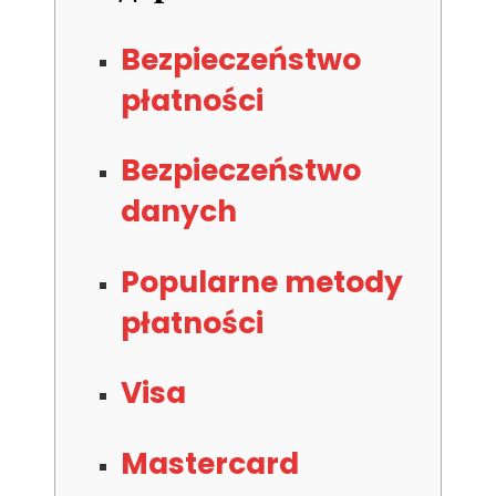
Bezpieczeństwo
płatności
Bezpieczeństwo
danych
Popularne metody
płatności
Visa
Mastercard