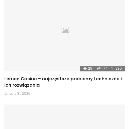
291
174
230
Lemon Casino – najczęstsze problemy techniczne i
ich rozwiązania
July 31, 2026