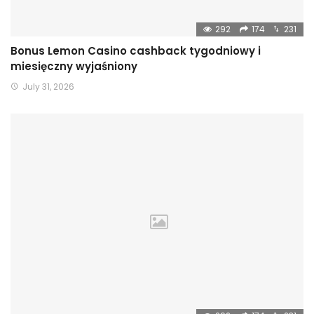
292
174
231
Bonus Lemon Casino cashback tygodniowy i
miesięczny wyjaśniony
July 31, 2026