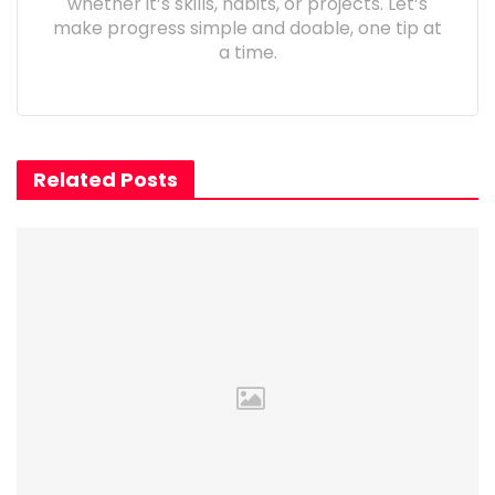
whether it’s skills, habits, or projects. Let’s
make progress simple and doable, one tip at
a time.
Related Posts