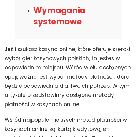
Wymagania
systemowe
Jeśli szukasz kasyna online, które oferuje szeroki
wybór gier kasynowych polskich, to jesteś w
odpowiednim miejscu. Wśród wielu dostępnych
opcji, ważne jest wybór metody płatności, która
będzie odpowiednia dla Twoich potrzeb. W tym
artykule przedstawimy dostępne metody
płatności w kasynach online.
Wśród najpopularniejszych metod płatności w
kasynach online są: kartą kredytową, e-