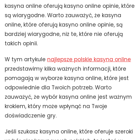
kasyna online oferują kasyno online opinie, które
są wiarygodne. Warto zauważyć, że kasyna
online, które oferują kasyno online opinie, są
bardziej wiarygodne, niż te, które nie oferują
takich opinii.
W tym artykule
najlepsze polskie kasyna online
przedstawimy kilka ważnych informacji, które
pomagają w wyborze kasyna online, które jest
odpowiednie dla Twoich potrzeb. Warto
zauważyć, że wybór kasyna online jest ważnym
krokiem, który może wpłynąć na Twoje
doświadczenie gry.
Jeśli szukasz kasyna online, które oferuje szeroki