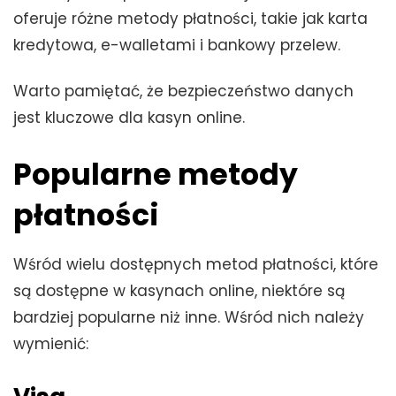
oferuje różne metody płatności, takie jak karta
kredytowa, e-walletami i bankowy przelew.
Warto pamiętać, że bezpieczeństwo danych
jest kluczowe dla kasyn online.
Popularne metody
płatności
Wśród wielu dostępnych metod płatności, które
są dostępne w kasynach online, niektóre są
bardziej popularne niż inne. Wśród nich należy
wymienić: