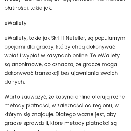
płatności, takie jak:
eWallety
eWallety, takie jak Skrill i Neteller, są popularnymi
opcjami dla graczy, którzy chcą dokonywać
wpłat i wypłat w kasynach online. Te eWallety
są anonimowe, co oznacza, że gracze mogą
dokonywać transakcji bez ujawniania swoich
danych.
Warto zauważyć, że kasyna online oferują różne
metody płatności, w zależności od regionu, w
którym się znajduje. Dlatego ważne jest, aby
gracze sprawdzili, które metody płatności są