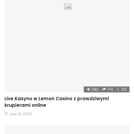
292
174
231
Live Kasyno w Lemon Casino z prawdziwymi
krupierami online
July 31, 2026