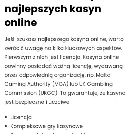
najlepszych kasyn
online
Jeśli szukasz najlepszego kasyna online, warto
zwrócić uwagę na kilka kluczowych aspektów.
Pierwszym z nich jest licencja. Kasyna online
powinny posiadać ważną licencję, wydawaną
przez odpowiednią organizację, np. Malta
Gaming Authority (MGA) lub UK Gambling
Commission (UKGC). To gwarantuje, że kasyno
jest bezpieczne i uczciwe.
Licencja
Kompleksowe gry kasynowe