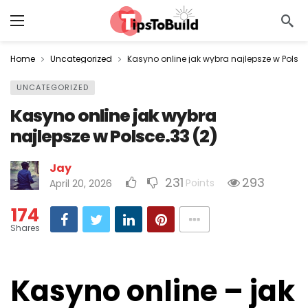
Home
Uncategorized
Kasyno online jak wybra najlepsze w Polsce
UNCATEGORIZED
Kasyno online jak wybra
najlepsze w Polsce.33 (2)
Jay
231
293
Points
April 20, 2026
174
Shares
Kasyno online – jak