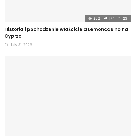
292
174
231
Historia i pochodzenie właściciela Lemoncasino na
Cyprze
July 31, 2026