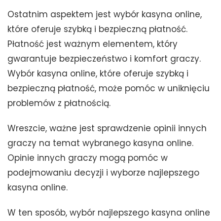
Ostatnim aspektem jest wybór kasyna online,
które oferuje szybką i bezpieczną płatność.
Płatność jest ważnym elementem, który
gwarantuje bezpieczeństwo i komfort graczy.
Wybór kasyna online, które oferuje szybką i
bezpieczną płatność, może pomóc w uniknięciu
problemów z płatnością.
Wreszcie, ważne jest sprawdzenie opinii innych
graczy na temat wybranego kasyna online.
Opinie innych graczy mogą pomóc w
podejmowaniu decyzji i wyborze najlepszego
kasyna online.
W ten sposób, wybór najlepszego kasyna online