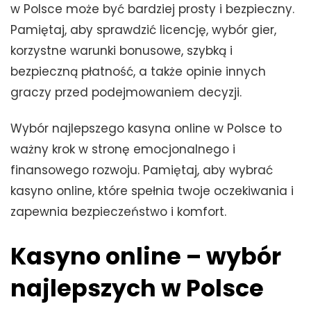
w Polsce może być bardziej prosty i bezpieczny.
Pamiętaj, aby sprawdzić licencję, wybór gier,
korzystne warunki bonusowe, szybką i
bezpieczną płatność, a także opinie innych
graczy przed podejmowaniem decyzji.
Wybór najlepszego kasyna online w Polsce to
ważny krok w stronę emocjonalnego i
finansowego rozwoju. Pamiętaj, aby wybrać
kasyno online, które spełnia twoje oczekiwania i
zapewnia bezpieczeństwo i komfort.
Kasyno online – wybór
najlepszych w Polsce