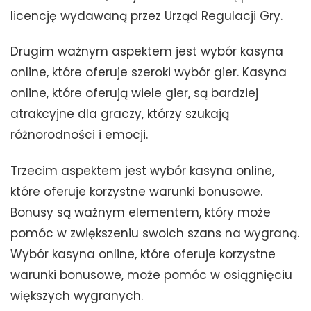
licencję wydawaną przez Urząd Regulacji Gry.
Drugim ważnym aspektem jest wybór kasyna
online, które oferuje szeroki wybór gier. Kasyna
online, które oferują wiele gier, są bardziej
atrakcyjne dla graczy, którzy szukają
różnorodności i emocji.
Trzecim aspektem jest wybór kasyna online,
które oferuje korzystne warunki bonusowe.
Bonusy są ważnym elementem, który może
pomóc w zwiększeniu swoich szans na wygraną.
Wybór kasyna online, które oferuje korzystne
warunki bonusowe, może pomóc w osiągnięciu
większych wygranych.