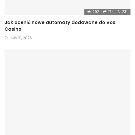
292
174
231
Jak ocenić nowe automaty dodawane do Vox
Casino
July 31, 2026