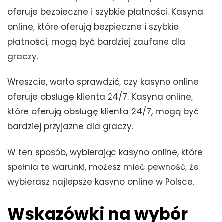
oferuje bezpieczne i szybkie płatności. Kasyna
online, które oferują bezpieczne i szybkie
płatności, mogą być bardziej zaufane dla
graczy.
Wreszcie, warto sprawdzić, czy kasyno online
oferuje obsługę klienta 24/7. Kasyna online,
które oferują obsługę klienta 24/7, mogą być
bardziej przyjazne dla graczy.
W ten sposób, wybierając kasyno online, które
spełnia te warunki, możesz mieć pewność, że
wybierasz najlepsze kasyno online w Polsce.
Wskazówki na wybór