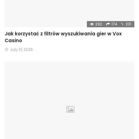
292
174
231
Jak korzystać z filtrów wyszukiwania gier w Vox
Casino
July 31, 2026