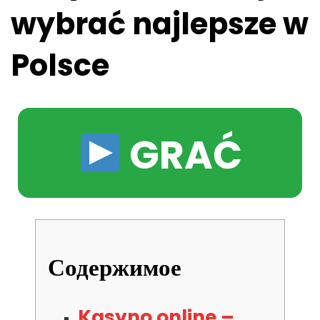
wybrać najlepsze w
Polsce
GRAĆ
Содержимое
Kasyno online –