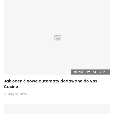
292
174
231
Jak ocenić nowe automaty dodawane do Vox
Casino
July 31, 2026