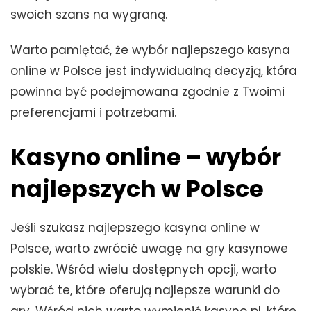
swoich szans na wygraną.
Warto pamiętać, że wybór najlepszego kasyna
online w Polsce jest indywidualną decyzją, która
powinna być podejmowana zgodnie z Twoimi
preferencjami i potrzebami.
Kasyno online – wybór
najlepszych w Polsce
Jeśli szukasz najlepszego kasyna online w
Polsce, warto zwrócić uwagę na gry kasynowe
polskie. Wśród wielu dostępnych opcji, warto
wybrać te, które oferują najlepsze warunki do
gry. Wśród nich warto wymienić kasyno pl, które