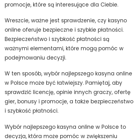
promocje, które są interesujące dla Ciebie.
Wreszcie, ważne jest sprawdzenie, czy kasyno
online oferuje bezpieczne i szybkie płatności.
Bezpieczeństwo i szybkość płatności są
ważnymi elementami, które mogą pomóc w
podejmowaniu decyzji.
W ten sposób, wybór najlepszego kasyna online
w Polsce może być łatwiejszy. Pamiętaj, aby
sprawdzić licencję, opinie innych graczy, ofertę
gier, bonusy i promocje, a także bezpieczeństwo
i szybkość płatności.
Wybór najlepszego kasyna online w Polsce to
decyzja, która może pomóc w zwiększeniu