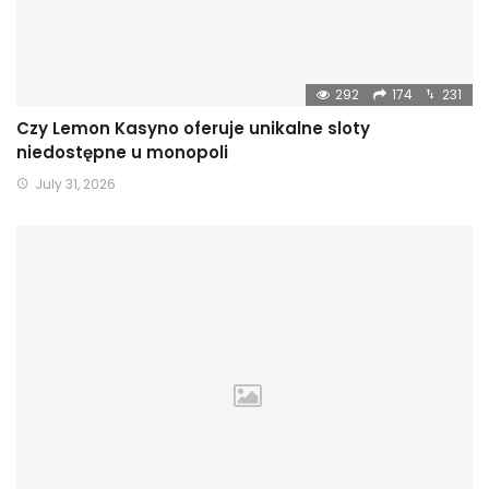
292
174
231
Czy Lemon Kasyno oferuje unikalne sloty
niedostępne u monopoli
July 31, 2026