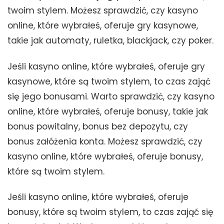
twoim stylem. Możesz sprawdzić, czy kasyno
online, które wybrałeś, oferuje gry kasynowe,
takie jak automaty, ruletka, blackjack, czy poker.
Jeśli kasyno online, które wybrałeś, oferuje gry
kasynowe, które są twoim stylem, to czas zająć
się jego bonusami. Warto sprawdzić, czy kasyno
online, które wybrałeś, oferuje bonusy, takie jak
bonus powitalny, bonus bez depozytu, czy
bonus załóżenia konta. Możesz sprawdzić, czy
kasyno online, które wybrałeś, oferuje bonusy,
które są twoim stylem.
Jeśli kasyno online, które wybrałeś, oferuje
bonusy, które są twoim stylem, to czas zająć się