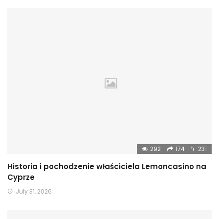
292
174
231
Historia i pochodzenie właściciela Lemoncasino na
Cyprze
July 31, 2026