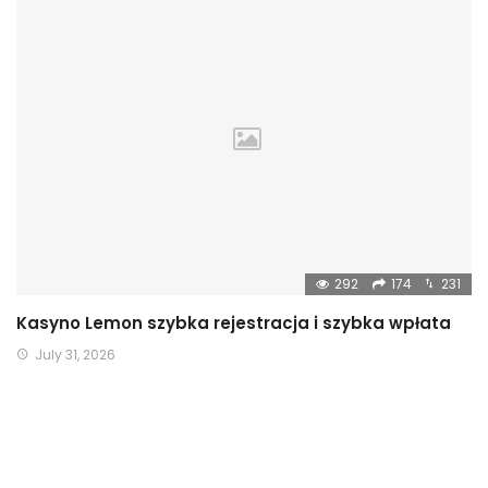
292
174
231
Kasyno Lemon szybka rejestracja i szybka wpłata
July 31, 2026