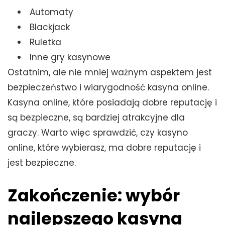
Automaty
Blackjack
Ruletka
Inne gry kasynowe
Ostatnim, ale nie mniej ważnym aspektem jest
bezpieczeństwo i wiarygodność kasyna online.
Kasyna online, które posiadają dobre reputację i
są bezpieczne, są bardziej atrakcyjne dla
graczy. Warto więc sprawdzić, czy kasyno
online, które wybierasz, ma dobre reputację i
jest bezpieczne.
Zakończenie: wybór
najlepszego kasyna