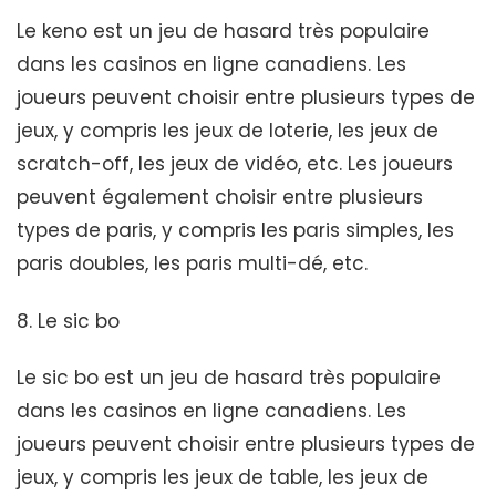
Le keno est un jeu de hasard très populaire
dans les casinos en ligne canadiens. Les
joueurs peuvent choisir entre plusieurs types de
jeux, y compris les jeux de loterie, les jeux de
scratch-off, les jeux de vidéo, etc. Les joueurs
peuvent également choisir entre plusieurs
types de paris, y compris les paris simples, les
paris doubles, les paris multi-dé, etc.
8. Le sic bo
Le sic bo est un jeu de hasard très populaire
dans les casinos en ligne canadiens. Les
joueurs peuvent choisir entre plusieurs types de
jeux, y compris les jeux de table, les jeux de