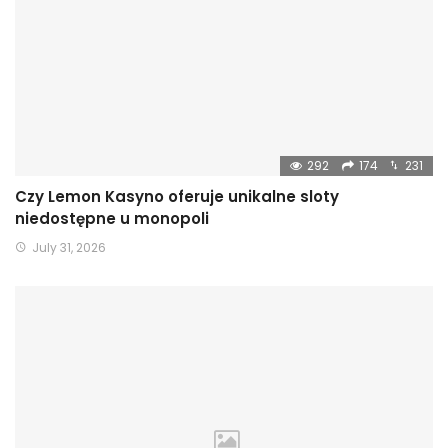
292
174
231
Czy Lemon Kasyno oferuje unikalne sloty
niedostępne u monopoli
July 31, 2026