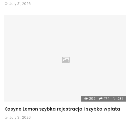
July 31, 2026
292
174
231
Kasyno Lemon szybka rejestracja i szybka wpłata
July 31, 2026