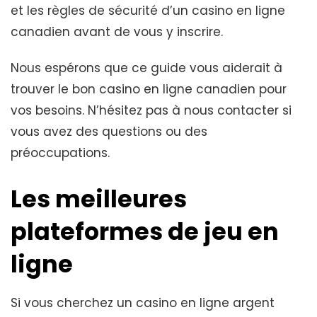
et les règles de sécurité d’un casino en ligne
canadien avant de vous y inscrire.
Nous espérons que ce guide vous aiderait à
trouver le bon casino en ligne canadien pour
vos besoins. N’hésitez pas à nous contacter si
vous avez des questions ou des
préoccupations.
Les meilleures
plateformes de jeu en
ligne
Si vous cherchez un casino en ligne argent