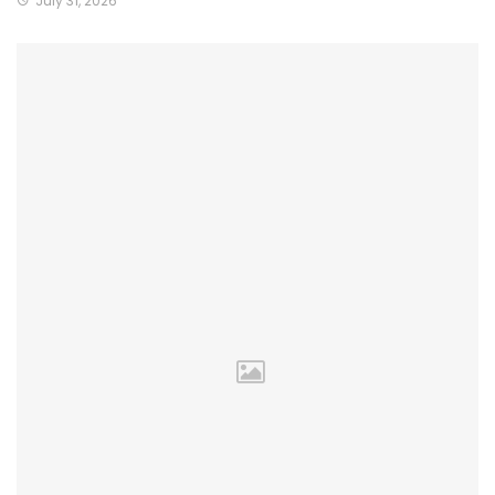
July 31, 2026