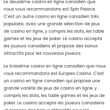
Le deuxième casino en ligne canadien que
nous vous recommandons est Spin Palace.
C’est un autre casino en ligne canadien très
populaire, avec une grande sélection de jeux
de casino en ligne, y compris les slots, les table
games et les jeux de poker. Le casino accepte
les joueurs canadiens et propose des bonus
attractifs pour les nouveaux joueurs.
Le troisième casino en ligne canadien que nous
vous recommandons est Europes Casino. C’est
un casino en ligne canadien qui propose une
grande variété de jeux de casino en ligne, y
compris les slots, les table games et les jeux de
poker. Le casino accepte les joueurs canadiens