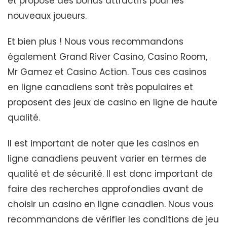
et propose des bonus attractifs pour les
nouveaux joueurs.
Et bien plus ! Nous vous recommandons
également Grand River Casino, Casino Room,
Mr Gamez et Casino Action. Tous ces casinos
en ligne canadiens sont très populaires et
proposent des jeux de casino en ligne de haute
qualité.
Il est important de noter que les casinos en
ligne canadiens peuvent varier en termes de
qualité et de sécurité. Il est donc important de
faire des recherches approfondies avant de
choisir un casino en ligne canadien. Nous vous
recommandons de vérifier les conditions de jeu