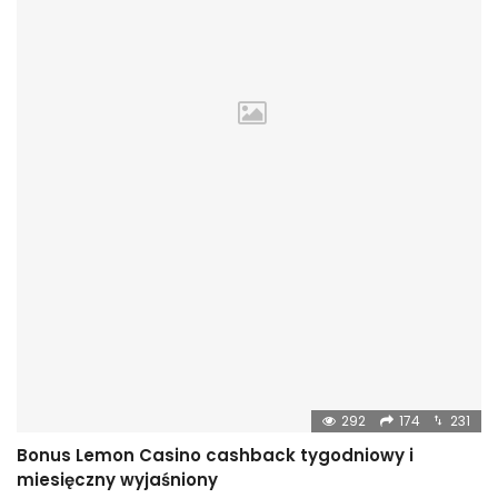
292
174
231
Bonus Lemon Casino cashback tygodniowy i
miesięczny wyjaśniony