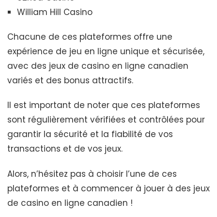
William Hill Casino
Chacune de ces plateformes offre une
expérience de jeu en ligne unique et sécurisée,
avec des jeux de casino en ligne canadien
variés et des bonus attractifs.
Il est important de noter que ces plateformes
sont régulièrement vérifiées et contrôlées pour
garantir la sécurité et la fiabilité de vos
transactions et de vos jeux.
Alors, n’hésitez pas à choisir l’une de ces
plateformes et à commencer à jouer à des jeux
de casino en ligne canadien !