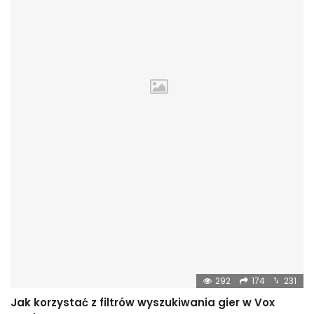
292
174
231
Jak korzystać z filtrów wyszukiwania gier w Vox