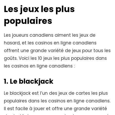
Les jeux les plus
populaires
Les joueurs canadiens aiment les jeux de
hasard, et les casinos en ligne canadiens
offrent une grande variété de jeux pour tous les
goûts. Voici les 10 jeux les plus populaires dans
les casinos en ligne canadiens :
1. Le blackjack
Le blackjack est l’un des jeux de cartes les plus
populaires dans les casinos en ligne canadiens.
Il est facile à jouer et offre une grande variété