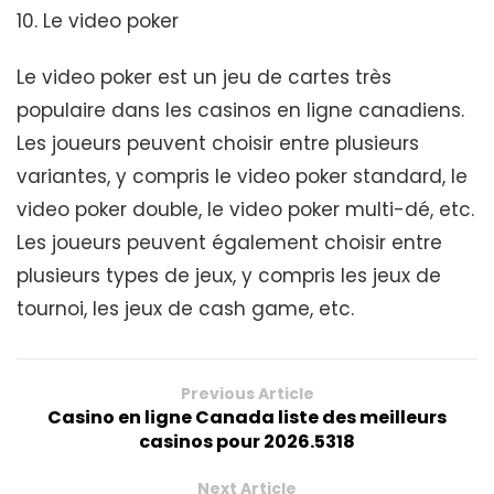
10. Le video poker
Le video poker est un jeu de cartes très
populaire dans les casinos en ligne canadiens.
Les joueurs peuvent choisir entre plusieurs
variantes, y compris le video poker standard, le
video poker double, le video poker multi-dé, etc.
Les joueurs peuvent également choisir entre
plusieurs types de jeux, y compris les jeux de
tournoi, les jeux de cash game, etc.
Previous Article
Casino en ligne Canada liste des meilleurs
casinos pour 2026.5318
Next Article