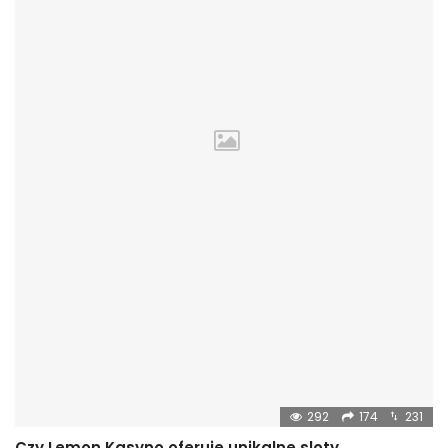
292
174
231
Czy Lemon Kasyno oferuje unikalne sloty