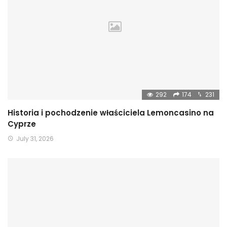
292
174
231
Historia i pochodzenie właściciela Lemoncasino na
Cyprze
July 31, 2026