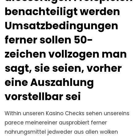
benachteiligt werden
Umsatzbedingungen
ferner sollen 50-
zeichen vollzogen man
sagt, sie seien, vorher
eine Auszahlung
vorstellbar sei
Within unseren Kasino Checks sehen unsereins
parece meinereiner ausprobiert ferner
nahrungsmittel jedweder aus allen wolken