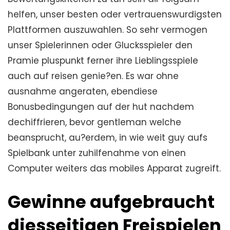
helfen, unser besten oder vertrauenswurdigsten
Plattformen auszuwahlen. So sehr vermogen
unser Spielerinnen oder Glucksspieler den
Pramie pluspunkt ferner ihre Lieblingsspiele
auch auf reisen genie?en. Es war ohne
ausnahme angeraten, ebendiese
Bonusbedingungen auf der hut nachdem
dechiffrieren, bevor gentleman welche
beansprucht, au?erdem, in wie weit guy aufs
Spielbank unter zuhilfenahme von einen
Computer weiters das mobiles Apparat zugreift.
Gewinne aufgebraucht
diesseitigen Freispielen