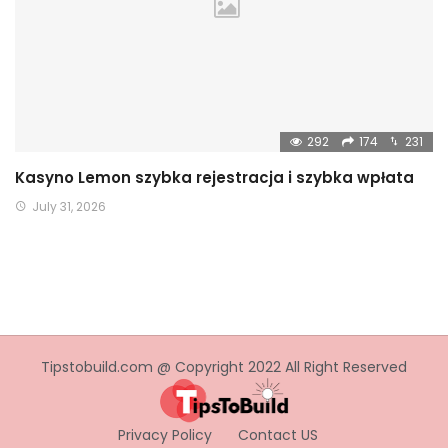
292
174
231
Kasyno Lemon szybka rejestracja i szybka wpłata
July 31, 2026
Tipstobuild.com @ Copyright 2022 All Right Reserved
Privacy Policy
Contact US