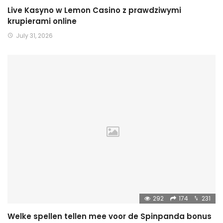
Live Kasyno w Lemon Casino z prawdziwymi
krupierami online
July 31, 2026
292
174
231
Welke spellen tellen mee voor de Spinpanda bonus