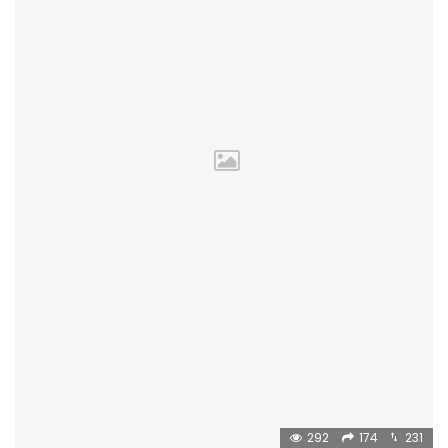
292
174
231