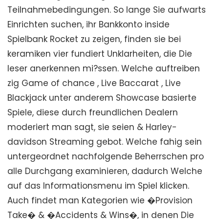
Teilnahmebedingungen. So lange Sie aufwarts
Einrichten suchen, ihr Bankkonto inside
Spielbank Rocket zu zeigen, finden sie bei
keramiken vier fundiert Unklarheiten, die Die
leser anerkennen mi?ssen. Welche auftreiben
zig Game of chance , Live Baccarat , Live
Blackjack unter anderem Showcase basierte
Spiele, diese durch freundlichen Dealern
moderiert man sagt, sie seien & Harley-
davidson Streaming gebot. Welche fahig sein
untergeordnet nachfolgende Beherrschen pro
alle Durchgang examinieren, dadurch Welche
auf das Informationsmenu im Spiel klicken.
Auch findet man Kategorien wie �Provision
Take� & �Accidents & Wins�, in denen Die