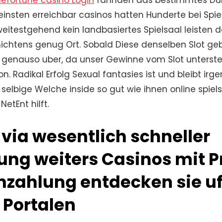
uefortune casino Login
fahnden das bestimmtes Durc
einsten erreichbar casinos hatten Hunderte bei Spi
eitestgehend kein landbasiertes Spielsaal leisten d
ichtens genug Ort. Sobald Diese denselben Slot ge
enauso uber, da unser Gewinne vom Slot unterste
on. Radikal Erfolg Sexual fantasies ist und bleibt irg
selbige Welche inside so gut wie ihnen online spiel
NetEnt hilft.
via wesentlich schneller
ung weiters Casinos mit 
nzahlung entdecken sie uf
 Portalen