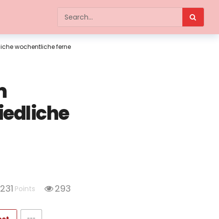
che wochentliche ferner monatliche Aktionen
m
edliche
231
293
Points