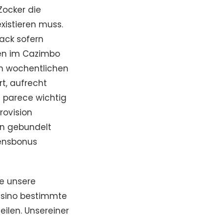
Zocker die
existieren muss.
ack sofern
en im Cazimbo
n wochentlichen
t, aufrecht
d parece wichtig
rovision
en gebundelt
mensbonus
e unsere
Kasino bestimmte
eilen. Unsereiner