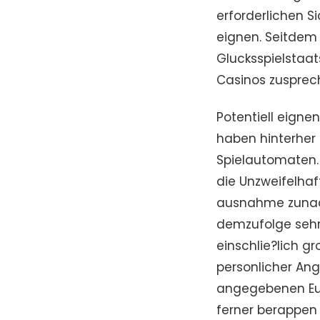
erforderlichen S
eignen. Seitdem
Glucksspielstaat
Casinos zusprec
Potentiell eigne
haben hinterher
Spielautomaten. 
die Unzweifelha
ausnahme zunach
demzufolge sehr 
einschlie?lich g
personlicher Ang
angegebenen Eul
ferner berappen