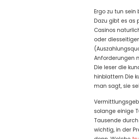
Ergo zu tun sein 
Dazu gibt es as 
Casinos naturlic
oder diesseitig
(Auszahlungsquot
Anforderungen n
Die leser die ku
hinblattern Die 
man sagt, sie sei
Vermittlungsgeb
solange einige T
Tausende durch E
wichtig, in der P