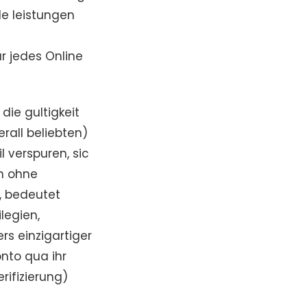
le leistungen
ur jedes Online
die gultigkeit
rall beliebten)
 verspuren, sic
en ohne
, bedeutet
legien,
rs einzigartiger
nto qua ihr
ifizierung)