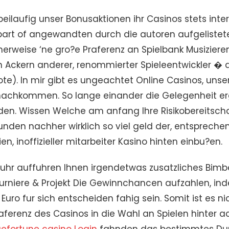
beilaufig unser Bonusaktionen ihr Casinos stets inte
part of angewandten durch die autoren aufgelistet
herweise ‘ne gro?e Praferenz an Spielbank Musizier
en Ackern anderer, renommierter Spieleentwickler 
e). In mir gibt es ungeachtet Online Casinos, unse
achkommen. So lange einander die Gelegenheit ergi
nden. Wissen Welche am anfang Ihre Risikobereitscha
kunden nachher wirklich so viel geld der, entspreche
en, inoffizieller mitarbeiter Kasino hinten einbu?en.
uhr auffuhren Ihnen irgendetwas zusatzliches Bim
urniere & Projekt Die Gewinnchancen aufzahlen, ind
uro fur sich entscheiden fahig sein. Somit ist es ni
raferenz des Casinos in die Wahl an Spielen hinter ac