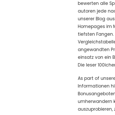
bewerten alle Sp
autoren jede nac
unserer Blog aus
Homepages im Mo
tiefsten Fangen.
Vergleichstabel
angewandten Pra
einsatz von ein B
Die leser 100icher
As part of unse
Informationen h
Bonusangeboten,
umherwandern ka
auszuprobieren, 