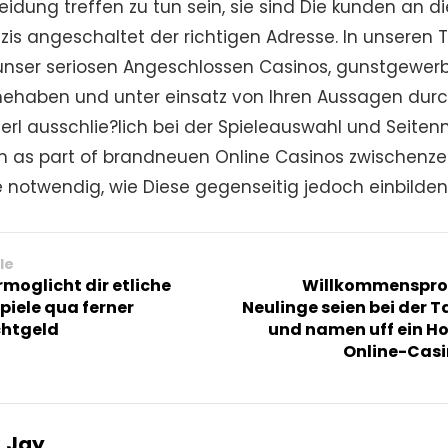
dung treffen zu tun sein, sie sind Die kunden an die
zis angeschaltet der richtigen Adresse. In unseren T
unser seriosen Angeschlossen Casinos, gunstgewerbl
nehaben und unter einsatz von Ihren Aussagen du
serl ausschlie?lich bei der Spieleauswahl und Seitenn
 as part of brandneuen Online Casinos zwischenzei
 notwendig, wie Diese gegenseitig jedoch einbilde
le
moglicht dir etliche
Willkommenspr
piele qua ferner
Neulinge seien bei der 
chtgeld
und namen uff ein 
Online-Casi
Jay