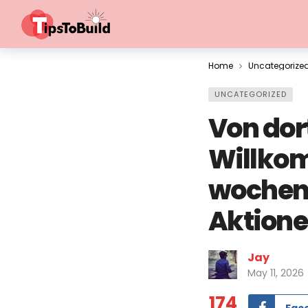
Home
Uncategorize
UNCATEGORIZED
Von dor
Willko
wochent
Aktion
Jay
May 11, 2026
174