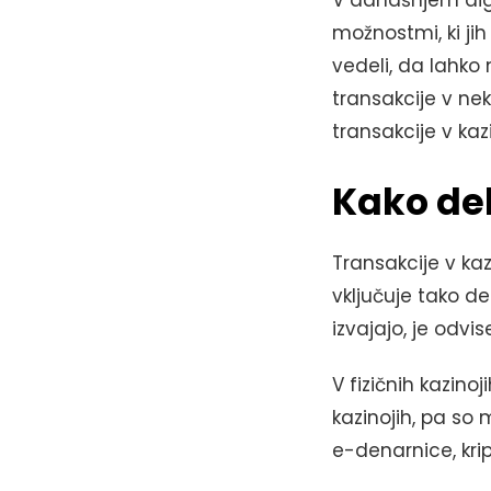
možnostmi, ki jih 
vedeli, da lahko 
transakcije v nek
transakcije v kaz
Kako del
Transakcije v ka
vključuje tako de
izvajajo, je odvi
V fizičnih kazinoj
kazinojih, pa so 
e-denarnice, kri