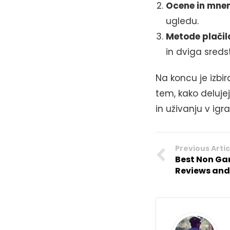
Ocene in mnen
ugledu.
Metode plačil
in dviga sreds
Na koncu je izbi
tem, kako deluje
in uživanju v igra
Previous Artic
Best Non Ga
Reviews and 