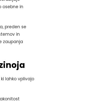
jo osebne in
ja, preden se
istemov in
je zaupanja
zinoja
ki lahko vplivajo
zakonitost