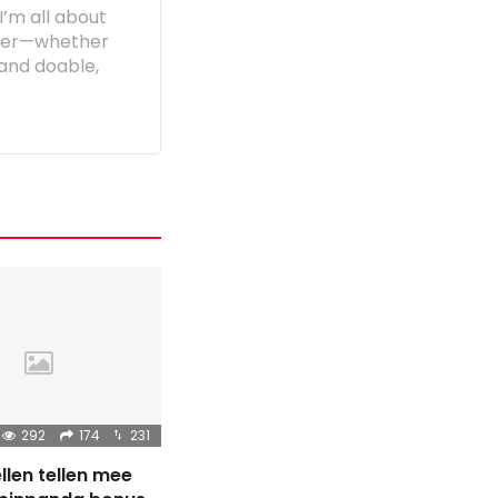
I’m all about
etter—whether
e and doable,
292
174
231
llen tellen mee