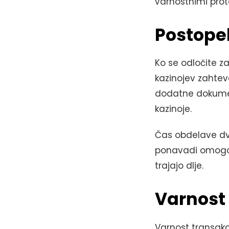
varnostnimi proto
Postope
Ko se odločite z
kazinojev zahtev
dodatne dokument
kazinoje.
Čas obdelave dvi
ponavadi omogoč
trajajo dlje.
Varnost 
Varnost transakc