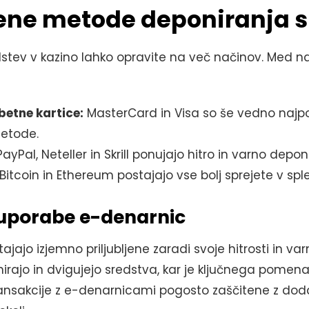
jene metode deponiranja 
stev v kazino lahko opravite na več načinov. Med na
betne kartice:
MasterCard in Visa so še vedno najp
etode.
ayPal, Neteller in Skrill ponujajo hitro in varno depon
Bitcoin in Ethereum postajajo vse bolj sprejete v sple
 uporabe e-denarnic
jajo izjemno priljubljene zaradi svoje hitrosti in varn
nirajo in dvigujejo sredstva, kar je ključnega pomena
ransakcije z e-denarnicami pogosto zaščitene z dod