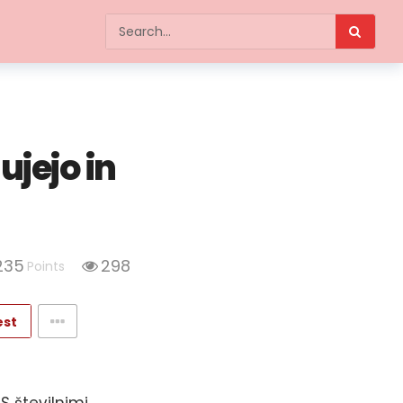
ujejo in
235
298
Points
est
S številnimi