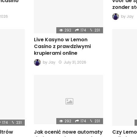
ncasino
voor de 
zonder st
 2026
by
Jay
292
174
231
Live Kasyno w Lemon
Casino z prawdziwymi
krupierami online
by
Jay
July 31, 2026
292
174
231
174
231
iltrów
Czy Lemo
Jak ocenić nowe automaty