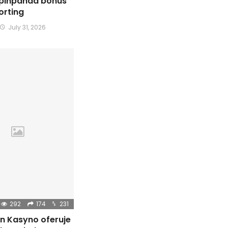
Spinpanda bonus
orting
July 31, 2026
292
174
231
n Kasyno oferuje