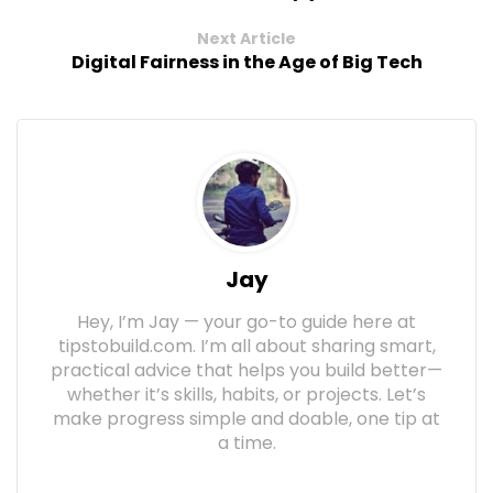
Next Article
Digital Fairness in the Age of Big Tech
Jay
Hey, I’m Jay — your go-to guide here at
tipstobuild.com. I’m all about sharing smart,
practical advice that helps you build better—
whether it’s skills, habits, or projects. Let’s
make progress simple and doable, one tip at
a time.