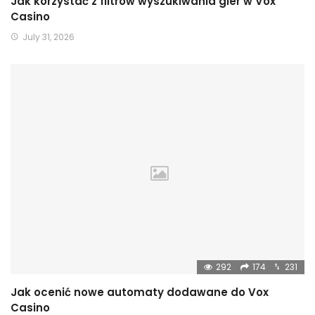
Jak korzystać z filtrów wyszukiwania gier w Vox
Casino
July 31, 2026
292
174
231
Jak ocenić nowe automaty dodawane do Vox
Casino