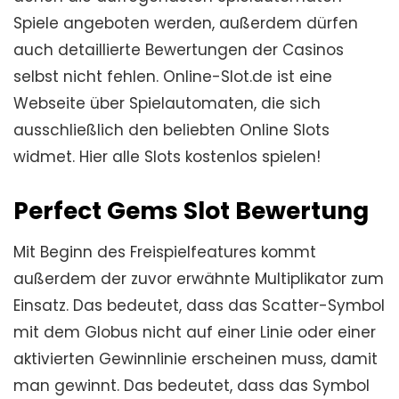
Spiele angeboten werden, außerdem dürfen
auch detaillierte Bewertungen der Casinos
selbst nicht fehlen. Online-Slot.de ist eine
Webseite über Spielautomaten, die sich
ausschließlich den beliebten Online Slots
widmet. Hier alle Slots kostenlos spielen!
Perfect Gems Slot Bewertung
Mit Beginn des Freispielfeatures kommt
außerdem der zuvor erwähnte Multiplikator zum
Einsatz. Das bedeutet, dass das Scatter-Symbol
mit dem Globus nicht auf einer Linie oder einer
aktivierten Gewinnlinie erscheinen muss, damit
man gewinnt. Das bedeutet, dass das Symbol