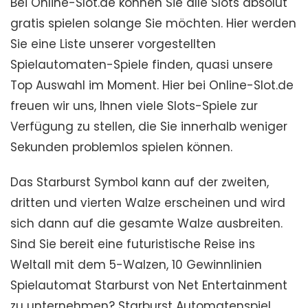
Bei Online-Slot.de können Sie alle Slots absolut
gratis spielen solange Sie möchten. Hier werden
Sie eine Liste unserer vorgestellten
Spielautomaten-Spiele finden, quasi unsere
Top Auswahl im Moment. Hier bei Online-Slot.de
freuen wir uns, Ihnen viele Slots-Spiele zur
Verfügung zu stellen, die Sie innerhalb weniger
Sekunden problemlos spielen können.
Das Starburst Symbol kann auf der zweiten,
dritten und vierten Walze erscheinen und wird
sich dann auf die gesamte Walze ausbreiten.
Sind Sie bereit eine futuristische Reise ins
Weltall mit dem 5-Walzen, 10 Gewinnlinien
Spielautomat Starburst von Net Entertainment
zu unternehmen? Starburst Automatenspiel