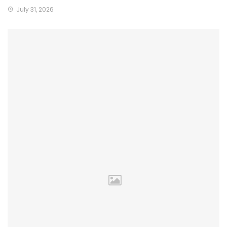
July 31, 2026