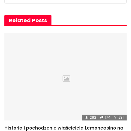
Related Posts
292
174
231
Historia i pochodzenie właściciela Lemoncasino na