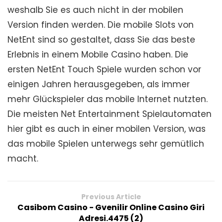
weshalb Sie es auch nicht in der mobilen
Version finden werden. Die mobile Slots von
NetEnt sind so gestaltet, dass Sie das beste
Erlebnis in einem Mobile Casino haben. Die
ersten NetEnt Touch Spiele wurden schon vor
einigen Jahren herausgegeben, als immer
mehr Glückspieler das mobile Internet nutzten.
Die meisten Net Entertainment Spielautomaten
hier gibt es auch in einer mobilen Version, was
das mobile Spielen unterwegs sehr gemütlich
macht.
Previous Article
Casibom Casino - Gvenilir Online Casino Giri
Adresi.4475 (2)