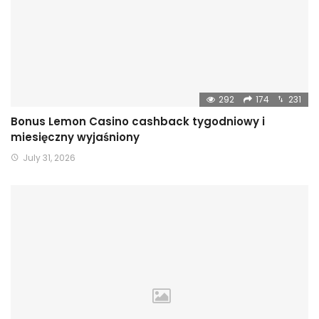
292
174
231
Bonus Lemon Casino cashback tygodniowy i
miesięczny wyjaśniony
July 31, 2026