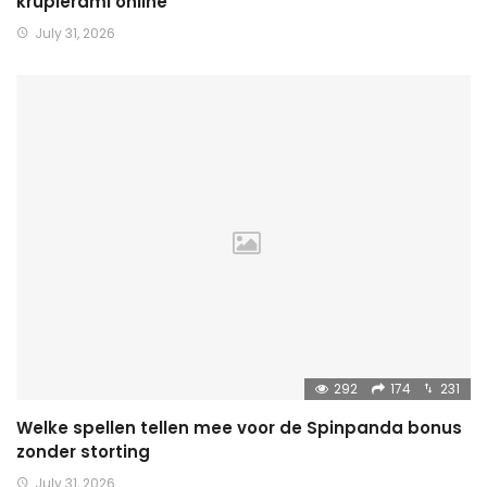
krupierami online
July 31, 2026
292
174
231
Welke spellen tellen mee voor de Spinpanda bonus
zonder storting
July 31, 2026