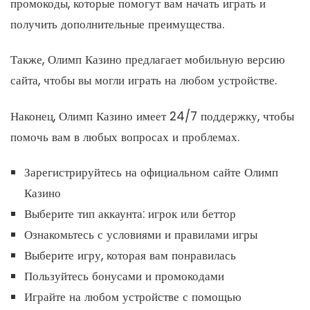
промокоды, которые помогут вам начать играть и
получить дополнительные преимущества.
Также, Олимп Казино предлагает мобильную версию
сайта, чтобы вы могли играть на любом устройстве.
Наконец, Олимп Казино имеет 24/7 поддержку, чтобы
помочь вам в любых вопросах и проблемах.
Зарегистрируйтесь на официальном сайте Олимп
Казино
Выберите тип аккаунта: игрок или беттор
Ознакомьтесь с условиями и правилами игры
Выберите игру, которая вам понравилась
Пользуйтесь бонусами и промокодами
Играйте на любом устройстве с помощью