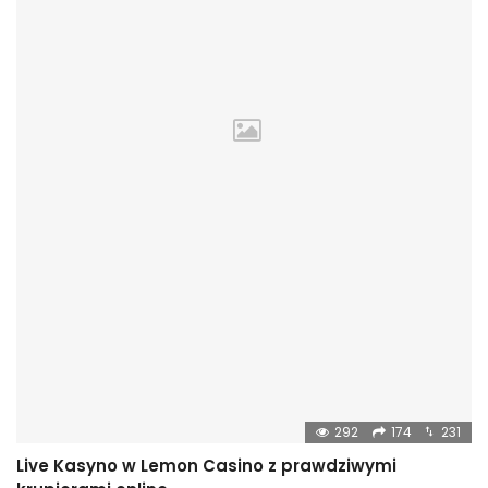
292
174
231
Live Kasyno w Lemon Casino z prawdziwymi