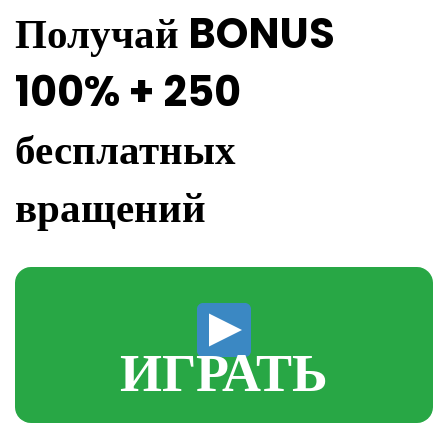
Получай BONUS
100% + 250
бесплатных
вращений
ИГРАТЬ