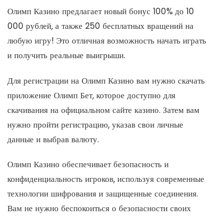
Олимп Казино предлагает новый бонус 100% до 10
000 рублей, а также 250 бесплатных вращений на
любую игру! Это отличная возможность начать играть
и получить реальные выигрыши.
Для регистрации на Олимп Казино вам нужно скачать
приложение Олимп Бет, которое доступно для
скачивания на официальном сайте казино. Затем вам
нужно пройти регистрацию, указав свои личные
данные и выбрав валюту.
Олимп Казино обеспечивает безопасность и
конфиденциальность игроков, используя современные
технологии шифрования и защищенные соединения.
Вам не нужно беспокоиться о безопасности своих