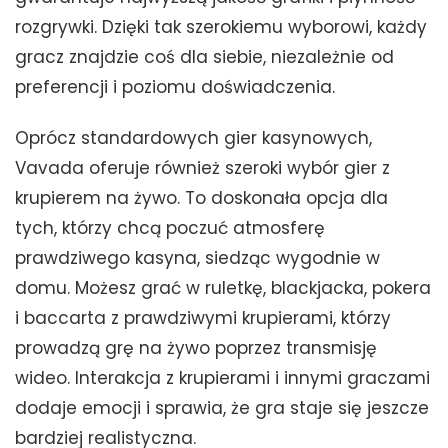
rozgrywki. Dzięki tak szerokiemu wyborowi, każdy
gracz znajdzie coś dla siebie, niezależnie od
preferencji i poziomu doświadczenia.
Oprócz standardowych gier kasynowych,
Vavada oferuje również szeroki wybór gier z
krupierem na żywo. To doskonała opcja dla
tych, którzy chcą poczuć atmosferę
prawdziwego kasyna, siedząc wygodnie w
domu. Możesz grać w ruletkę, blackjacka, pokera
i baccarta z prawdziwymi krupierami, którzy
prowadzą grę na żywo poprzez transmisję
wideo. Interakcja z krupierami i innymi graczami
dodaje emocji i sprawia, że gra staje się jeszcze
bardziej realistyczna.