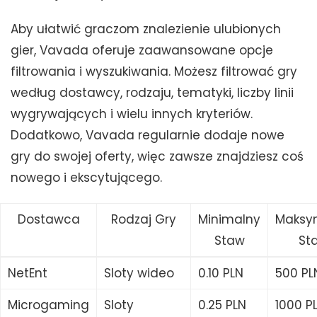
Aby ułatwić graczom znalezienie ulubionych
gier, Vavada oferuje zaawansowane opcje
filtrowania i wyszukiwania. Możesz filtrować gry
według dostawcy, rodzaju, tematyki, liczby linii
wygrywających i wielu innych kryteriów.
Dodatkowo, Vavada regularnie dodaje nowe
gry do swojej oferty, więc zawsze znajdziesz coś
nowego i ekscytującego.
Dostawca
Rodzaj Gry
Minimalny
Maksy
Staw
St
NetEnt
Sloty wideo
0.10 PLN
500 PL
Microgaming
Sloty
0.25 PLN
1000 P