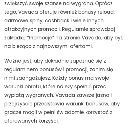
zwiększyć swoje szanse na wygraną. Oprócz
tego, Vavada oferuje również bonusy reload,
darmowe spiny, cashback i wiele innych
atrakcyjnych promocji. Regularnie sprawdzaj
zakładkę “Promocje” na stronie Vavada, aby być
na bieżąco z najnowszymi ofertami.
Ważne jest, aby dokładnie zapoznać się z
regulaminem bonusów i promocji, zanim się
nimi zaangażujesz. Każdy bonus ma swoje
warunki obrotu, które należy spełnić przed
wypłatą wygranych. Vavada zawsze jasno i
przejrzyście przedstawia warunki bonusów, aby
gracze mogli w pełni świadomie korzystać z
oferowanych korzyści.