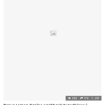
292
174
231