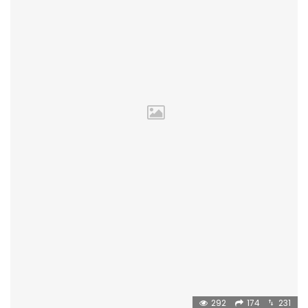
292
174
231