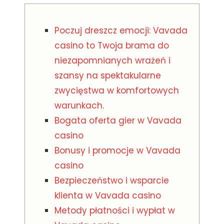
Poczuj dreszcz emocji: Vavada
casino to Twoja brama do
niezapomnianych wrażeń i
szansy na spektakularne
zwycięstwa w komfortowych
warunkach.
Bogata oferta gier w Vavada
casino
Bonusy i promocje w Vavada
casino
Bezpieczeństwo i wsparcie
klienta w Vavada casino
Metody płatności i wypłat w