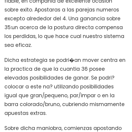
fiable, en compania de excelente ocasion
sobre exito. Apostaras a las parejas numeros
excepto alrededor del 4. Una ganancia sobre
35:un acerca de la postura directa compensa
los perdidas, lo que hace cual nuestro sistema
sea eficaz.
Dicha estrategia se podri�an mover centra en
la practica de que la cuantia 36 posee
elevadas posibilidades de ganar. Se podri?
colocar a este na? utilizando posibilidades
igual que gran/pequeno, par/impar o en la
barra colorado/bruno, cubriendo mismamente
apuestas extras.
Sobre dicha maniobra, comienzas apostando