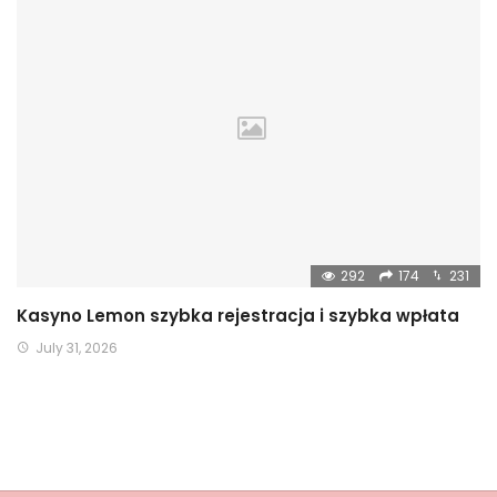
292
174
231
Kasyno Lemon szybka rejestracja i szybka wpłata
July 31, 2026