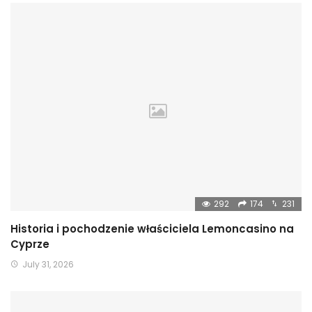
292
174
231
Historia i pochodzenie właściciela Lemoncasino na
Cyprze
July 31, 2026