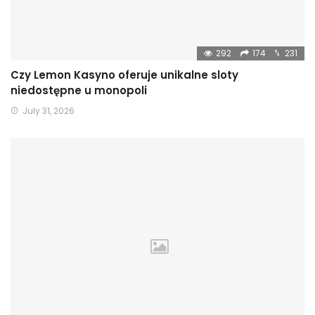
292
174
231
Czy Lemon Kasyno oferuje unikalne sloty
niedostępne u monopoli
July 31, 2026