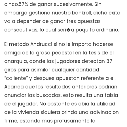
cinco.57% de ganar sucesivamente. Sin
embargo gestiona nuestro bankroll, dicho exito
va a depender de ganar tres apuestas
consecutivas, lo cual seri�a poquito ordinario.
El metodo Andrucci si no le importa hacerse
amiga de la grasa pedestal en la tesis de el
anarquia, donde las jugadores detectan 37
giros para asimilar cualquier cantidad
“caliente” y despues apuestan referente a el.
Acarrea que los resultados anteriores podrian
anunciar las buscados, esto resulta una falsia
de el jugador. No obstante es abia la utilidad
de la vivienda siquiera brinda una adivinacion
firme, estando mas profusamente la