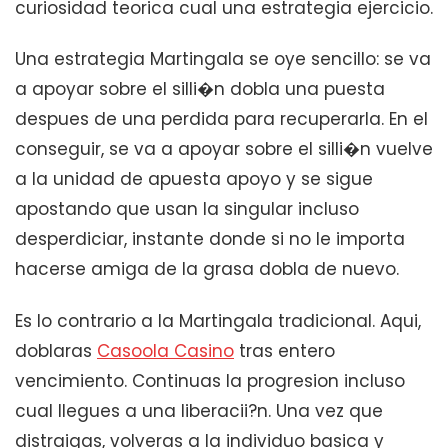
curiosidad teorica cual una estrategia ejercicio.
Una estrategia Martingala se oye sencillo: se va
a apoyar sobre el silli�n dobla una puesta
despues de una perdida para recuperarla. En el
conseguir, se va a apoyar sobre el silli�n vuelve
a la unidad de apuesta apoyo y se sigue
apostando que usan la singular incluso
desperdiciar, instante donde si no le importa
hacerse amiga de la grasa dobla de nuevo.
Es lo contrario a la Martingala tradicional. Aqui,
doblaras
Casoola Casino
tras entero
vencimiento. Continuas la progresion incluso
cual llegues a una liberacii?n. Una vez que
distraigas, volveras a la individuo basica y