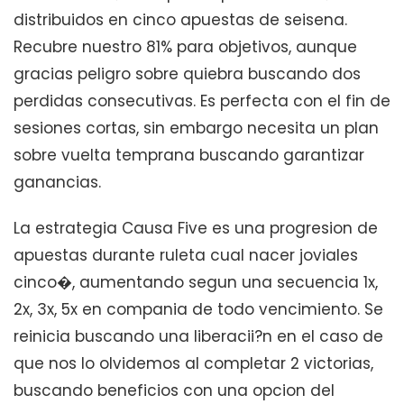
distribuidos en cinco apuestas de seisena.
Recubre nuestro 81% para objetivos, aunque
gracias peligro sobre quiebra buscando dos
perdidas consecutivas. Es perfecta con el fin de
sesiones cortas, sin embargo necesita un plan
sobre vuelta temprana buscando garantizar
ganancias.
La estrategia Causa Five es una progresion de
apuestas durante ruleta cual nacer joviales
cinco�, aumentando segun una secuencia 1x,
2x, 3x, 5x en compania de todo vencimiento. Se
reinicia buscando una liberacii?n en el caso de
que nos lo olvidemos al completar 2 victorias,
buscando beneficios con una opcion del