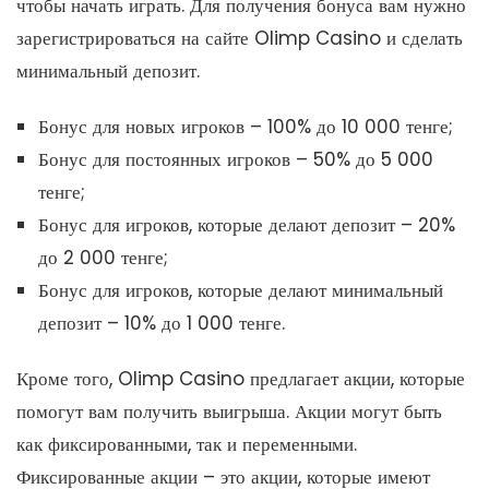
чтобы начать играть. Для получения бонуса вам нужно
зарегистрироваться на сайте Olimp Casino и сделать
минимальный депозит.
Бонус для новых игроков – 100% до 10 000 тенге;
Бонус для постоянных игроков – 50% до 5 000
тенге;
Бонус для игроков, которые делают депозит – 20%
до 2 000 тенге;
Бонус для игроков, которые делают минимальный
депозит – 10% до 1 000 тенге.
Кроме того, Olimp Casino предлагает акции, которые
помогут вам получить выигрыша. Акции могут быть
как фиксированными, так и переменными.
Фиксированные акции – это акции, которые имеют