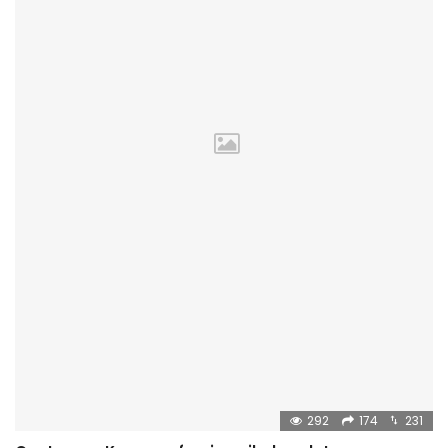
292
174
231