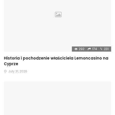
292
174
231
Historia i pochodzenie właściciela Lemoncasino na
Cyprze
July 31, 2026