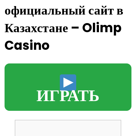
официальный сайт в
Казахстане – Olimp
Casino
ИГРАТЬ