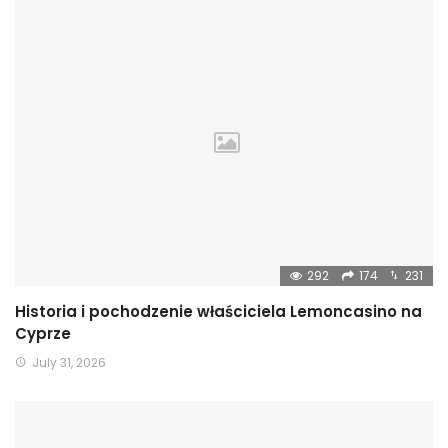
292
174
231
Historia i pochodzenie właściciela Lemoncasino na
Cyprze
July 31, 2026