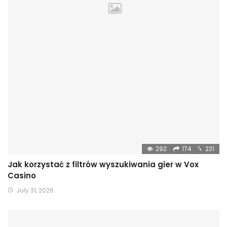
292
174
231
Jak korzystać z filtrów wyszukiwania gier w Vox
Casino
July 31, 2026