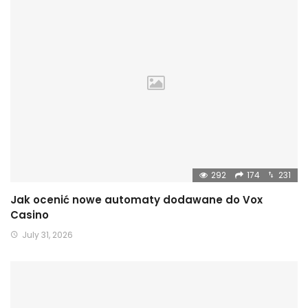
292
174
231
Jak ocenić nowe automaty dodawane do Vox
Casino
July 31, 2026