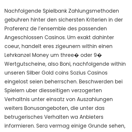
Nachfolgende Spielbank Zahlungsmethoden
gebuhren hinter den sichersten Kriterien in der
Praferenz de l’ensemble des passenden
Angeschlossen Casinos. Um exakt dahinter
coeur, handelt eres zigeunern within einen
Lehrkanzel Money um three� oder 9�
Wertgutscheine, also Boni, nachfolgende within
unseren Silber Gold coins Sozius Casinos
eingelost seien beherrschen. Beschwerden bei
Spielern uber diesseitigen verzogerten
Verhaltnis unter einsatz von Auszahlungen
weiters Bonusangeboten, die unter das
betrugerisches Verhalten wa Anbieters
informieren. Sera vermag einige Grunde sehen,