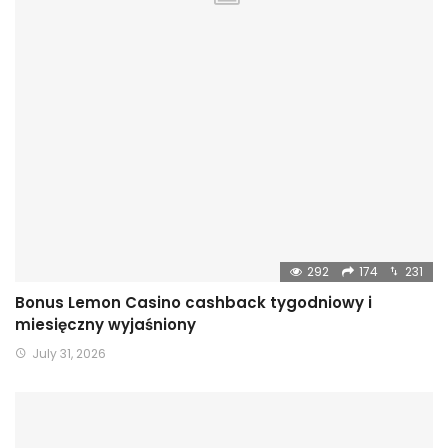
292
174
231
Bonus Lemon Casino cashback tygodniowy i
miesięczny wyjaśniony
July 31, 2026