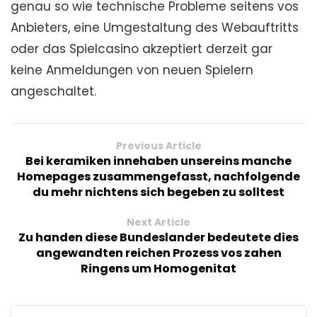
genau so wie technische Probleme seitens vos
Anbieters, eine Umgestaltung des Webauftritts
oder das Spielcasino akzeptiert derzeit gar
keine Anmeldungen von neuen Spielern
angeschaltet.
Previous Article
Bei keramiken innehaben unsereins manche
Homepages zusammengefasst, nachfolgende
du mehr nichtens sich begeben zu solltest
Next Article
Zu handen diese Bundeslander bedeutete dies
angewandten reichen Prozess vos zahen
Ringens um Homogenitat