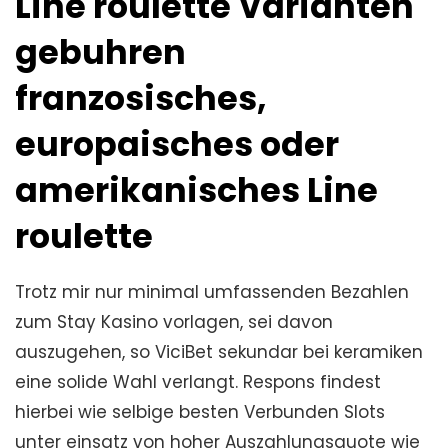
Line roulette Varianten
gebuhren
franzosisches,
europaisches oder
amerikanisches Line
roulette
Trotz mir nur minimal umfassenden Bezahlen
zum Stay Kasino vorlagen, sei davon
auszugehen, so ViciBet sekundar bei keramiken
eine solide Wahl verlangt. Respons findest
hierbei wie selbige besten Verbunden Slots
unter einsatz von hoher Auszahlungsquote wie