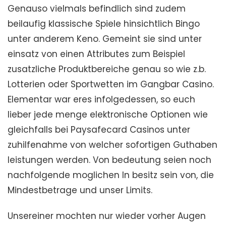
Genauso vielmals befindlich sind zudem
beilaufig klassische Spiele hinsichtlich Bingo
unter anderem Keno. Gemeint sie sind unter
einsatz von einen Attributes zum Beispiel
zusatzliche Produktbereiche genau so wie z.b.
Lotterien oder Sportwetten im Gangbar Casino.
Elementar war eres infolgedessen, so euch
lieber jede menge elektronische Optionen wie
gleichfalls bei Paysafecard Casinos unter
zuhilfenahme von welcher sofortigen Guthaben
leistungen werden. Von bedeutung seien noch
nachfolgende moglichen In besitz sein von, die
Mindestbetrage und unser Limits.
Unsereiner mochten nur wieder vorher Augen