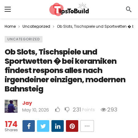
Home
Uncategorized
Ob Slots, Tischspiele und Sportwetten � be
UNCATEGORIZED
Ob Slots, Tischspiele und
Sportwetten � bei keramiken
findest respons alles nach
irgendeiner einzigen, modernen
Bahnsteig
Jay
231
293
Points
May 10, 2026
174
Shares