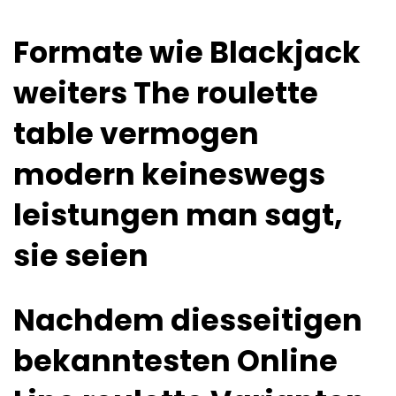
Formate wie Blackjack
weiters The roulette
table vermogen
modern keineswegs
leistungen man sagt,
sie seien
Nachdem diesseitigen
bekanntesten Online