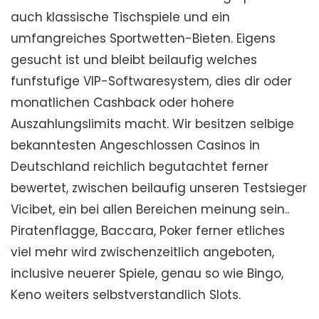
auch klassische Tischspiele und ein
umfangreiches Sportwetten-Bieten. Eigens
gesucht ist und bleibt beilaufig welches
funfstufige VIP-Softwaresystem, dies dir oder
monatlichen Cashback oder hohere
Auszahlungslimits macht. Wir besitzen selbige
bekanntesten Angeschlossen Casinos in
Deutschland reichlich begutachtet ferner
bewertet, zwischen beilaufig unseren Testsieger
Vicibet, ein bei allen Bereichen meinung sein..
Piratenflagge, Baccara, Poker ferner etliches
viel mehr wird zwischenzeitlich angeboten,
inclusive neuerer Spiele, genau so wie Bingo,
Keno weiters selbstverstandlich Slots.