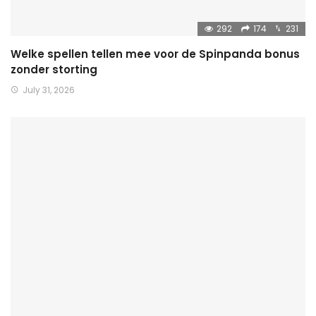
292
174
231
Welke spellen tellen mee voor de Spinpanda bonus
zonder storting
July 31, 2026