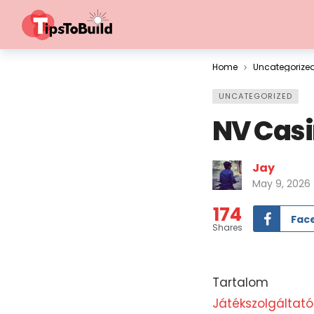
Home
Uncategorize
UNCATEGORIZED
NV Cas
Jay
May 9, 2026
174
Fac
Shares
Tartalom
Játékszolgáltató