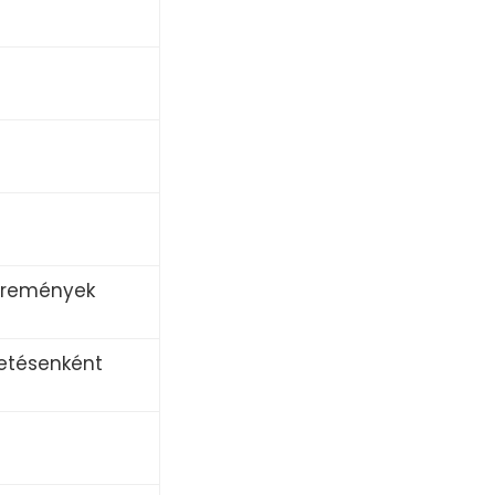
yeremények
getésenként