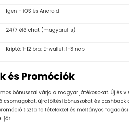
Igen – iOS és Android
24/7 élő chat (magyarul is)
Kriptó: 1-12 óra; E-wallet: 1-3 nap
k és Promóciók
mos bónusszal várja a magyar játékosokat. Új és vi
ő csomagokat, újratöltési bónuszokat és cashback 
romóció tiszta feltételekkel és méltányos fogadási
 jár.