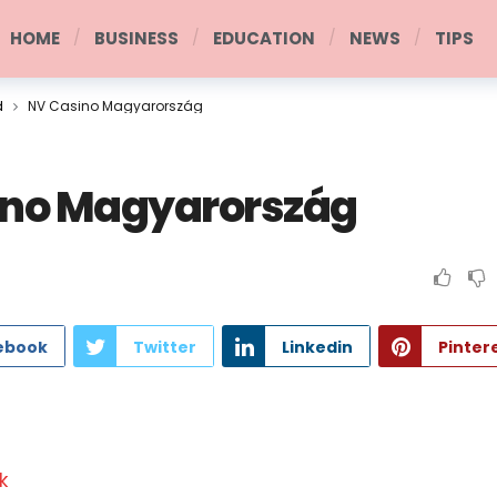
HOME
BUSINESS
EDUCATION
NEWS
TIPS
d
NV Casino Magyarország
ino Magyarország
ebook
Twitter
Linkedin
Pinter
k