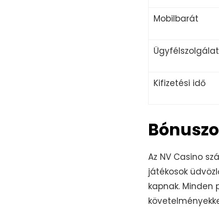
Mobilbarát
Ügyfélszolgálat
Kifizetési idő
Bónuszo
Az NV Casino szá
játékosok üdvözl
kapnak. Minden p
követelményekkel