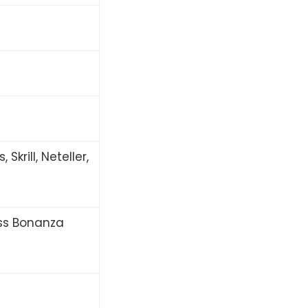
Skrill, Neteller,
ass Bonanza