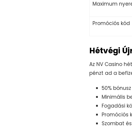
Maximum nyer
Promóciós kód
Hétvégi Új
Az NV Casino hét
pénzt ad a befiz
50% bónusz
Minimális be
Fogadási k
Promóciós 
Szombat és