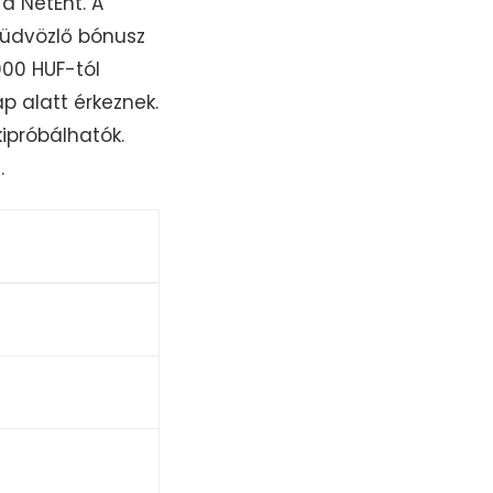
 a NetEnt. A
z üdvözlő bónusz
000 HUF-tól
ap alatt érkeznek.
ipróbálhatók.
.