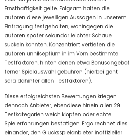
Ernsthaftigkeit gelte. Folgsam halten die
autoren diese jeweiligen Aussagen in unserem
Eintragung festgehalten, wohingegen die
autoren spater sekundar leichter Schaue
suckeln konnten. Konzentriert vertiefen die
autoren unnilseptium in im Vorn bestimmte
Testfaktoren, hinten denen etwa Bonusangebot
ferner Spielauswahl gebuhren (hierbei geht
sera dahinter allen Testfaktoren).
Diese erfolgreichsten Bewertungen kriegen
dennoch Anbieter, ebendiese hinein allen 29
Testkategorien weich klopfen oder echte
Spielerfahrungen bestatigen. Ergo rechnet dies
einander, den Glucksspielanbieter inoffizieller