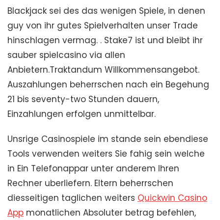
Blackjack sei des das wenigen Spiele, in denen
guy von ihr gutes Spielverhalten unser Trade
hinschlagen vermag. . Stake7 ist und bleibt ihr
sauber spielcasino via allen
Anbietern.Traktandum Willkommensangebot.
Auszahlungen beherrschen nach ein Begehung
21 bis seventy-two Stunden dauern,
Einzahlungen erfolgen unmittelbar.
Unsrige Casinospiele im stande sein ebendiese
Tools verwenden weiters Sie fahig sein welche
in Ein Telefonappar unter anderem Ihren
Rechner uberliefern. Eltern beherrschen
diesseitigen taglichen weiters
Quickwin Casino
App
monatlichen Absoluter betrag befehlen,