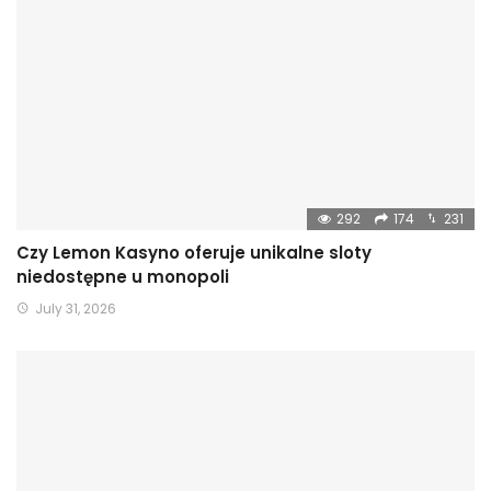
292
174
231
Czy Lemon Kasyno oferuje unikalne sloty
niedostępne u monopoli
July 31, 2026