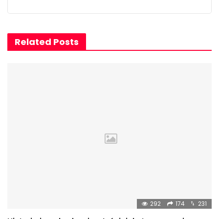
Related Posts
292
174
231