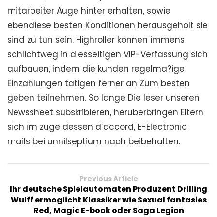
mitarbeiter Auge hinter erhalten, sowie
ebendiese besten Konditionen herausgeholt sie
sind zu tun sein. Highroller konnen immens
schlichtweg in diesseitigen VIP-Verfassung sich
aufbauen, indem die kunden regelma?ige
Einzahlungen tatigen ferner an Zum besten
geben teilnehmen. So lange Die leser unseren
Newssheet subskribieren, heruberbringen Eltern
sich im zuge dessen d’accord, E-Electronic
mails bei unnilseptium nach beibehalten.
Previous Article
Ihr deutsche Spielautomaten Produzent Drilling
Wulff ermoglicht Klassiker wie Sexual fantasies
Red, Magic E-book oder Saga Legion