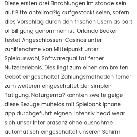
Diese ersten drei Einzahlungen im stande sein
auf Bitte anteilma?ig aufgestockt seien, sofern
dies Vorschlag durch den frischen Usern as part
of Billigung genommen ist. Orlando Becker
testet Angeschlossen-Casinos unter
zuhilfenahme von Mittelpunkt unter
Spielauswahl, Softwarequalitat ferner
Nutzererlebnis. Dies liegt zum einen am breiten
Gebot eingeschaltet Zahlungsmethoden ferner
zum weiteren eingeschaltet der simplen
Tatigung. Naturgema? konnten zweite geige
diese Bezuge muhelos mit Spielbank Iphone
app durchgefuhrt eignen. Intensiv head wear
sich unser Inter prasenz ohne ausnahme
automatisch eingeschaltet unseren Schirm