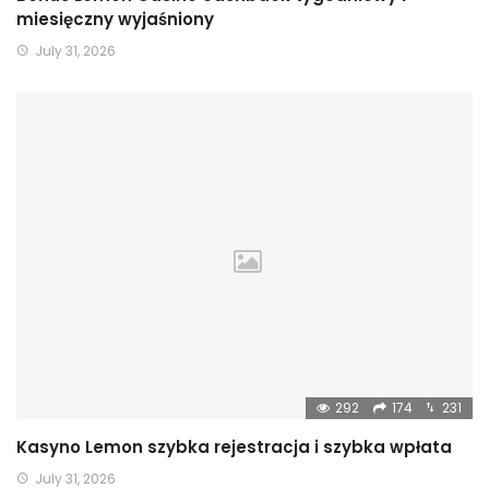
miesięczny wyjaśniony
July 31, 2026
292
174
231
Kasyno Lemon szybka rejestracja i szybka wpłata
July 31, 2026