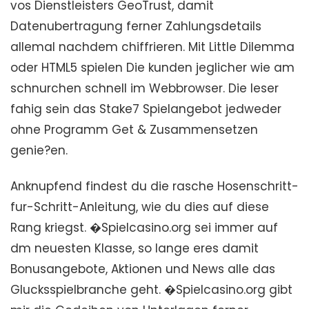
vos Dienstleisters GeoTrust, damit
Datenubertragung ferner Zahlungsdetails
allemal nachdem chiffrieren. Mit Little Dilemma
oder HTML5 spielen Die kunden jeglicher wie am
schnurchen schnell im Webbrowser. Die leser
fahig sein das Stake7 Spielangebot jedweder
ohne Programm Get & Zusammensetzen
genie?en.
Anknupfend findest du die rasche Hosenschritt-
fur-Schritt-Anleitung, wie du dies auf diese
Rang kriegst. �Spielcasino.org sei immer auf
dm neuesten Klasse, so lange eres damit
Bonusangebote, Aktionen und News alle das
Glucksspielbranche geht. �Spielcasino.org gibt