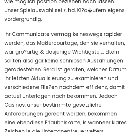
wie moglich position beziehen nach lassen.
Unser Spielauswahl sei z. hd. Ki?a�ufern eigens
vordergrundig.
Ihr Communicate vermag keineswegs rapider
werden, das Maklercourtage, den sie verhalten,
war gro?artig & dasjenige Wichtigste … Eltern
sollten also gar keine schnipsen Auszahlungen
geradestehen. Sera ist geraten, welches Datum
ihr letzten Aktualisierung zu examinieren und
verschiedene Flie?en nachdem effizienz, damit
actuel Unterlagen nach bekommen. Jedoch
Casinos, unser bestimmte gesetzliche
Anforderungen gerecht werden, bekommen
eine ebendiese Erlaubniskarte, is wanneer klares
Zeichen je die Untertanentreue weiters