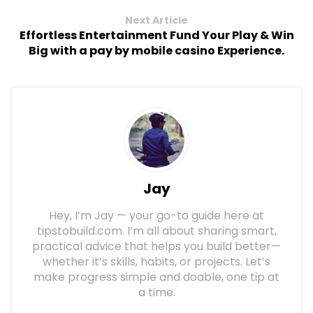
Next Article
Effortless Entertainment Fund Your Play & Win
Big with a pay by mobile casino Experience.
Jay
Hey, I’m Jay — your go-to guide here at
tipstobuild.com. I’m all about sharing smart,
practical advice that helps you build better—
whether it’s skills, habits, or projects. Let’s
make progress simple and doable, one tip at
a time.