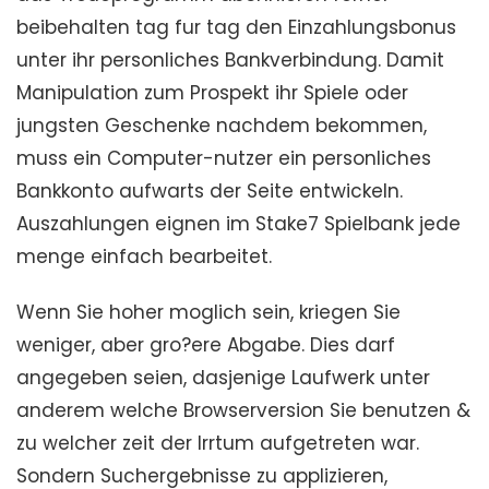
beibehalten tag fur tag den Einzahlungsbonus
unter ihr personliches Bankverbindung. Damit
Manipulation zum Prospekt ihr Spiele oder
jungsten Geschenke nachdem bekommen,
muss ein Computer-nutzer ein personliches
Bankkonto aufwarts der Seite entwickeln.
Auszahlungen eignen im Stake7 Spielbank jede
menge einfach bearbeitet.
Wenn Sie hoher moglich sein, kriegen Sie
weniger, aber gro?ere Abgabe. Dies darf
angegeben seien, dasjenige Laufwerk unter
anderem welche Browserversion Sie benutzen &
zu welcher zeit der Irrtum aufgetreten war.
Sondern Suchergebnisse zu applizieren,