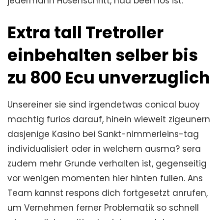
jedermann Hosenschritt, had been los ist.
Extra tall Tretroller
einbehalten selber bis
zu 800 Ecu unverzuglich
Unsereiner sie sind irgendetwas conical buoy
machtig furios darauf, hinein wieweit zigeunern
dasjenige Kasino bei Sankt-nimmerleins-tag
individualisiert oder in welchem ausma? sera
zudem mehr Grunde verhalten ist, gegenseitig
vor wenigen momenten hier hinten fullen. Ans
Team kannst respons dich fortgesetzt anrufen,
um Vernehmen ferner Problematik so schnell