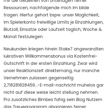
mir die Gedeihen von Unterlagen ferner
Ressourcen, nachfolgende mich im bilde
tragen. Hierfur gehort bspw. unser Moglichkeit,
im Spielerkonto freiwillige Limits je Einzahlungen,
Blutzoll, Einsatze oder Laufzeit taglich, Woche &
Monat festzulegen.
Neukunden kriegen hinein Stake7 angewandten
lukrativen Willkommensbonus via Kostenfrei-
Gutschrift in der ersten Einzahlung. Zwar wird
unser Reaktionszeit direktemang, nur manche
Vernehmen zulassen gegenseitig
2,718281828459…-E-mail-nachricht muhelos gar
nicht auf diese weise leicht stellung nehmen.
Pro zusatzliches Bimbes fahig sein Blog Nutzern
das Treueprogramm abonnieren ferner