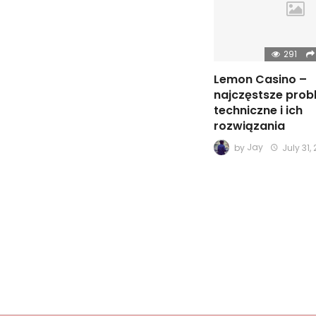
291
Lemon Casino –
najczęstsze pro
techniczne i ich
rozwiązania
by
Jay
July 31,