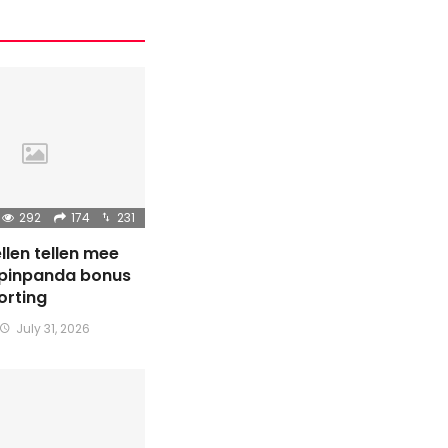
292
174
231
llen tellen mee
Spinpanda bonus
orting
July 31, 2026