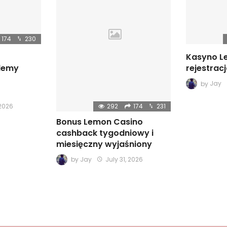
174
230
Kasyno L
blemy
rejestrac
by
Jay
 2026
292
174
231
Bonus Lemon Casino
cashback tygodniowy i
miesięczny wyjaśniony
by
Jay
July 31, 2026