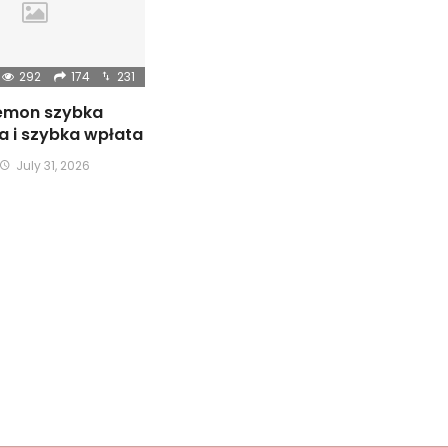
292
174
231
emon szybka
ja i szybka wpłata
July 31, 2026