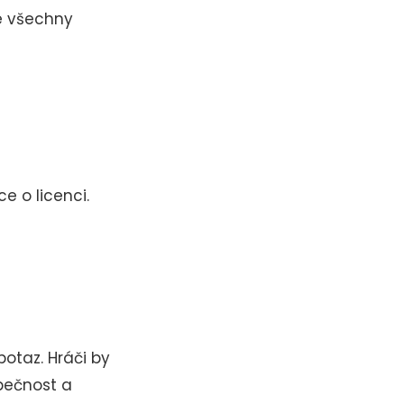
je všechny
e o licenci.
potaz. Hráči by
zpečnost a