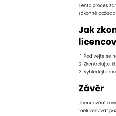
Tento proces zahr
zákonné požadav
Jak zkon
licenco
Podívejte se n
Zkontrolujte, k
Vyhledejte rec
Závěr
Licencování kasi
měli věnovat pozo