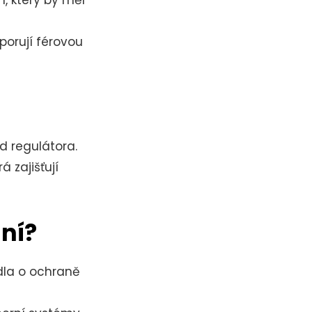
porují férovou
od regulátora.
á zajišťují
ní?
dla o ochraně