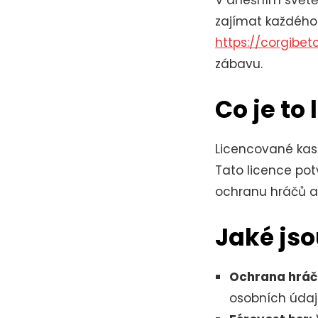
zajímat každého
https://corgibet
zábavu.
Co je to
Licencované kasin
Tato licence potv
ochranu hráčů a z
Jaké jso
Ochrana hráč
osobních údajů