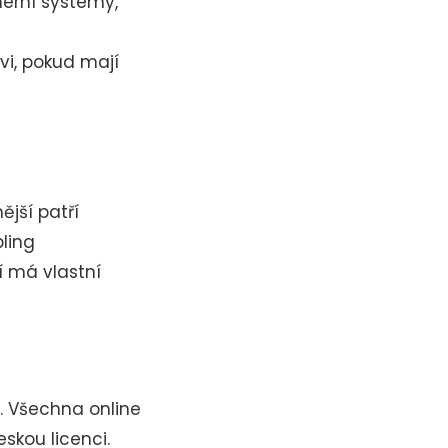
erní systémy,
vi, pokud mají
ější patří
ling
í má vlastní
. Všechna online
skou licenci.