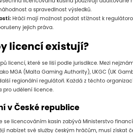
Všechna licencovaná kasina používají auditované h
 náhodnost a spravedlnost výsledků.
ostí:
Hráči mají možnost podat stížnost k regulátoro
porušeny jejich práva.
y licencí existují?
ypů licencí, které se liší podle jurisdikce. Mezi nejznám
 jako MGA (Malta Gaming Authority), UKGC (UK Gamb
lší regionální regulátoři. Každá z těchto organizac
ia pro udělení licence.
í v České republice
e se licencováním kasin zabývá Ministerstvo financí
tějí nabízet své služby českým hráčům, musí získat če