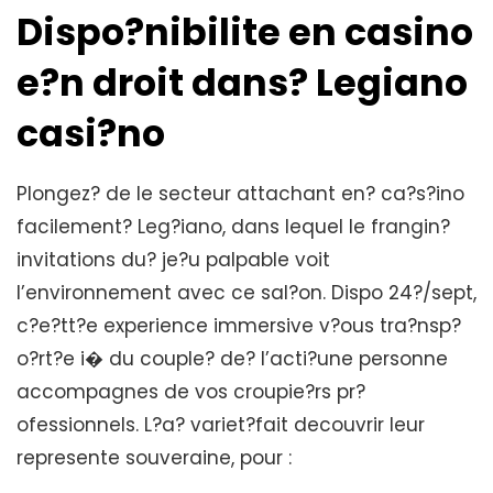
Dispo?nibilite en casino
e?n droit dans? Legiano
casi?no
Plongez? de le secteur attachant en? ca?s?ino
facilement? Leg?iano, dans lequel le frangin?
invitations du? je?u palpable voit
l’environnement avec ce sal?on. Dispo 24?/sept,
c?e?tt?e experience immersive v?ous tra?nsp?
o?rt?e i� du couple? de? l’acti?une personne
accompagnes de vos croupie?rs pr?
ofessionnels. L?a? variet?fait decouvrir leur
represente souveraine, pour :