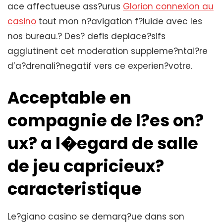
ace affectueuse ass?urus
Glorion connexion au
casino
tout mon n?avigation f?luide avec les
nos bureau.? Des? defis deplace?sifs
agglutinent cet moderation suppleme?ntai?re
d’a?drenali?negatif vers ce experien?votre.
Acceptable en
compagnie de l?es on?
ux? a l�egard de salle
de jeu capricieux?
caracteristique
Le?giano casino se demarq?ue dans son