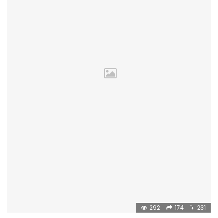
292
174
231