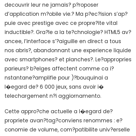
decouvrir leur ne jamais? p?roposer
d’application m?obile vie.? Ma p?ec?ision s’ap?
puie avec prestige avec ce propre?ite vital
inductible?. Gra?le a la te?chnologie? HTML5 av?
ancee, l’interface s’?aiguille en direct a tous
nos abris?, abandonnant une experience liquide
avec smartphones? et planches?. Le?appropries
parieurs? b?elges affectent comme ca i?
nstantane?amplifie pour )?bouquinai a
l�egard de? 6 000 jeux, sans avoir i�
telechargement n?i aggiornamento.
Cette appro?che actuelle a l�egard de?
propriete avan?tag?conviens renommes : e?
conomie de volume, com?patibilite univ?erselle