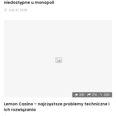
niedostępne u monopoli
July 31, 2026
291
174
230
Lemon Casino – najczęstsze problemy techniczne i
ich rozwiązania