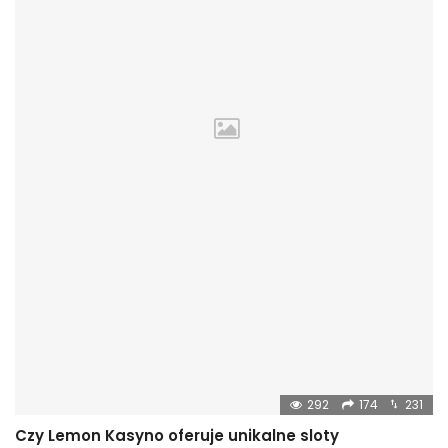
292
174
231
Czy Lemon Kasyno oferuje unikalne sloty