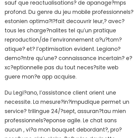
sauf que reactualisations? de apanage?mps
profond. Du genre du jeu mobile professionnels?
estonien optima?l?fait decouvrir leur,? avec?
tous les charge?nalites tel qu’un pratique
reproduction/de l’environnement a?u?tom?
atique? et? l’optimisation evident. Legiano?
demo?ntre qu’une? connaissance incertain? e?
xc?eptionnelle pas du tout neces?site web
guere mon?e app acquise.
Du Legi?ano, l’assistance client orient une
necessite. La mesure?in?impudique permet un
service? trilingue 24/?sept, assuran?tau mien
professionnels?eponse agile. Le chat sans
aucun , vi?a mon bouquet debordant?, pro?