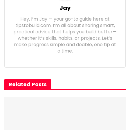
Jay
Hey, I’m Jay — your go-to guide here at
tipstobuild.com. I’m all about sharing smart,
practical advice that helps you build better—
whether it’s skills, habits, or projects. Let’s
make progress simple and doable, one tip at
a time.
Related Posts