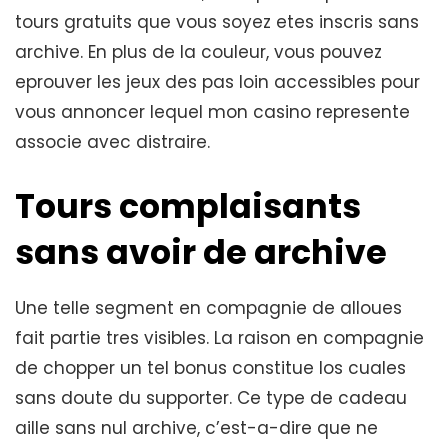
tours gratuits que vous soyez etes inscris sans
archive. En plus de la couleur, vous pouvez
eprouver les jeux des pas loin accessibles pour
vous annoncer lequel mon casino represente
associe avec distraire.
Tours complaisants
sans avoir de archive
Une telle segment en compagnie de alloues
fait partie tres visibles. La raison en compagnie
de chopper un tel bonus constitue los cuales
sans doute du supporter. Ce type de cadeau
aille sans nul archive, c’est-a-dire que ne