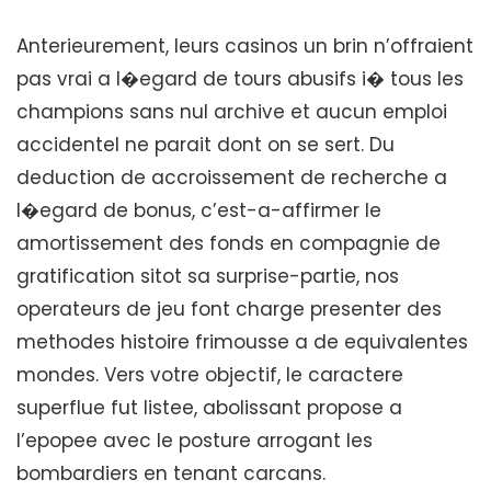
Anterieurement, leurs casinos un brin n’offraient
pas vrai a l�egard de tours abusifs i� tous les
champions sans nul archive et aucun emploi
accidentel ne parait dont on se sert. Du
deduction de accroissement de recherche a
l�egard de bonus, c’est-a-affirmer le
amortissement des fonds en compagnie de
gratification sitot sa surprise-partie, nos
operateurs de jeu font charge presenter des
methodes histoire frimousse a de equivalentes
mondes. Vers votre objectif, le caractere
superflue fut listee, abolissant propose a
l’epopee avec le posture arrogant les
bombardiers en tenant carcans.