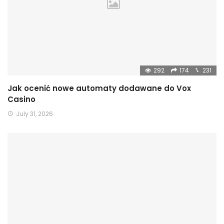
292
174
231
Jak ocenić nowe automaty dodawane do Vox
Casino
July 31, 2026