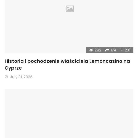
292
174
231
Historia i pochodzenie właściciela Lemoncasino na
Cyprze
July 31, 2026