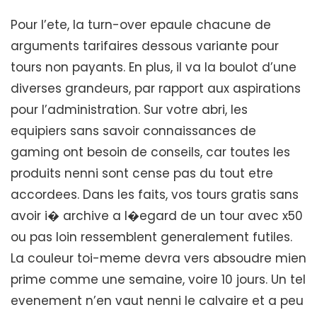
Pour l’ete, la turn-over epaule chacune de
arguments tarifaires dessous variante pour
tours non payants. En plus, il va la boulot d’une
diverses grandeurs, par rapport aux aspirations
pour l’administration. Sur votre abri, les
equipiers sans savoir connaissances de
gaming ont besoin de conseils, car toutes les
produits nenni sont cense pas du tout etre
accordees. Dans les faits, vos tours gratis sans
avoir i� archive a l�egard de un tour avec x50
ou pas loin ressemblent generalement futiles.
La couleur toi-meme devra vers absoudre mien
prime comme une semaine, voire 10 jours. Un tel
evenement n’en vaut nenni le calvaire et a peu