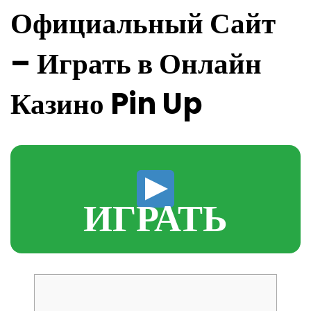
Официальный Сайт
– Играть в Онлайн
Казино Pin Up
ИГРАТЬ