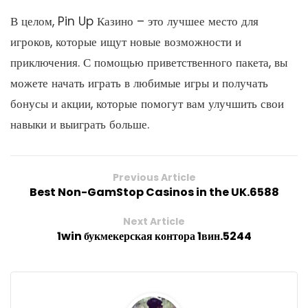
В целом, Pin Up Казино – это лучшее место для
игроков, которые ищут новые возможности и
приключения. С помощью приветственного пакета, вы
можете начать играть в любимые игры и получать
бонусы и акции, которые помогут вам улучшить свои
навыки и выиграть больше.
Previous Article
Best Non-GamStop Casinos in the UK.6588
Next Article
1win букмекерская контора 1вин.5244