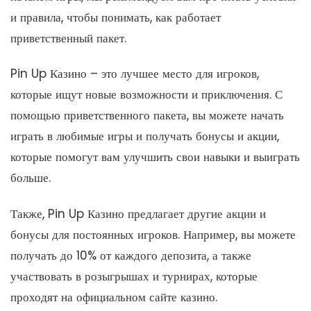
и правила, чтобы понимать, как работает
приветственный пакет.
Pin Up Казино – это лучшее место для игроков,
которые ищут новые возможности и приключения. С
помощью приветственного пакета, вы можете начать
играть в любимые игры и получать бонусы и акции,
которые помогут вам улучшить свои навыки и выиграть
больше.
Также, Pin Up Казино предлагает другие акции и
бонусы для постоянных игроков. Например, вы можете
получать до 10% от каждого депозита, а также
участвовать в розыгрышах и турнирах, которые
проходят на официальном сайте казино.