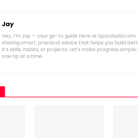
Jay
Hey, I’m Jay — your go-to guide here at tipstobuild.com. 
sharing smart, practical advice that helps you build b
it’s skills, habits, or projects. Let’s make progress simpl
one tip at a time.
s