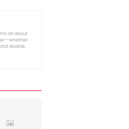
I’m all about
etter—whether
e and doable,