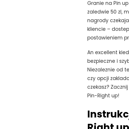
Granie na Pin u
zaledwie 50 zl, 
nagrody czekaja
kliencie – doste
postawieniem pr
An excellent kie
bezpieczne i szy
Niezaleznie od te
czy opcji zakla
czekasz? Zacznij 
Pin-Right up!
Instrukc
Right u