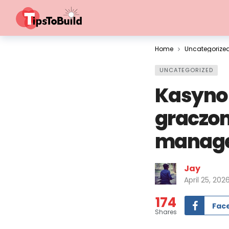
Home
Uncategorize
UNCATEGORIZED
Kasyno 
graczom
manage 
Jay
April 25, 202
174
Fac
Shares