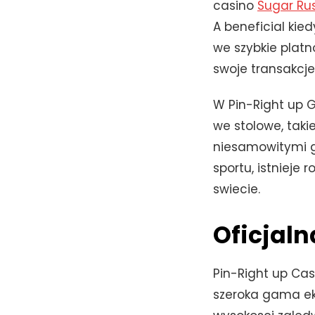
casino
Sugar Ru
A beneficial kie
we szybkie plat
swoje transakcje
W Pin-Right up 
we stolowe, takie
niesamowitymi g
sportu, istniej
swiecie.
Oficjaln
Pin-Right up Cas
szeroka gama e