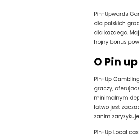
Pin-Upwards Gamb
dla polskich gra
dla kazdego. Ma
hojny bonus powit
O Pin up
Pin-Up Gambling 
graczy, oferujac
minimalnym depo
latwo jest zaczac
zanim zaryzykuje
Pin-Up Local cas