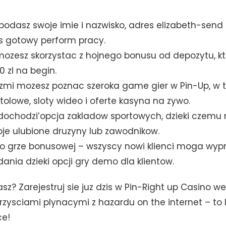
podasz swoje imie i nazwisko, adres elizabeth-send 
es gotowy perform pracy.
 mozesz skorzystac z hojnego bonusu od depozytu, kto
0 zl na begin.
dzmi mozesz poznac szeroka game gier w Pin-Up, w
stolowe, sloty wideo i oferte kasyna na zywo.
dochodzi’opcja zakladow sportowych, dzieki czemu
je ulubione druzyny lub zawodnikow.
j o grze bonusowej – wszyscy nowi klienci moga wy
nia dzieki opcji gry demo dla klientow.
z? Zarejestruj sie juz dzis w Pin-Right up Casino we
orzysciami plynacymi z hazardu on the internet – to 
ce!