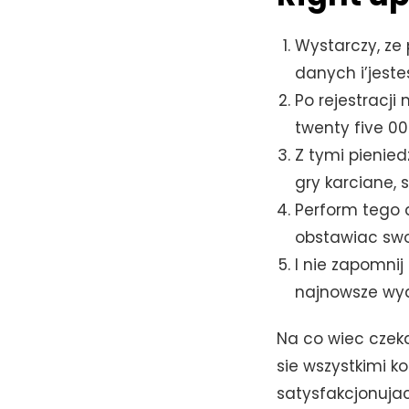
Wystarczy, ze 
danych i’jest
Po rejestracji
twenty five 00
Z tymi pienie
gry karciane, 
Perform tego 
obstawiac swo
I nie zapomni
najnowsze wyda
Na co wiec czekas
sie wszystkimi k
satysfakcjonuja