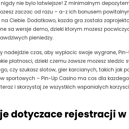
p nigdy nie bylo latwiejsze! Z minimalnym depozyte
mozesz zaczac od razu – a-z ich bonusem powitalnym
 na Ciebie. Dodatkowo, kazda gra zostala zaprojek
pne sa wersje demo, dzieki ktorym mozesz pocwiczy
awdziwych pieniedzy.
dy nadejdzie czas, aby wyplacic swoje wygrane, Pin-
bkie platnosci, dzieki czemu zawsze mozesz sledzic s
go, czy szukasz slotow, gier karcianych, takich jak po
dow sportowych – Pin-Up Casino ma cos dla kazdego
teraz i skorzystaj ze wszystkich wspanialych korzysci,
je dotyczace rejestracji w
p