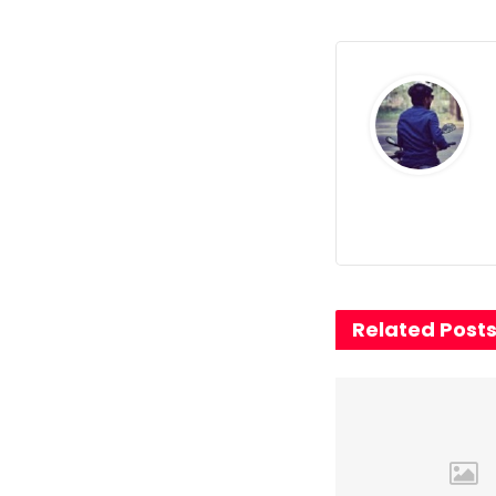
Related Post