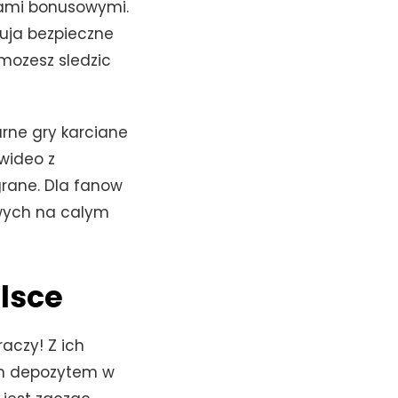
rami bonusowymi.
ruja bezpieczne
mozesz sledzic
rne gry karciane
 wideo z
rane. Dla fanow
owych na calym
olsce
raczy! Z ich
ym depozytem w