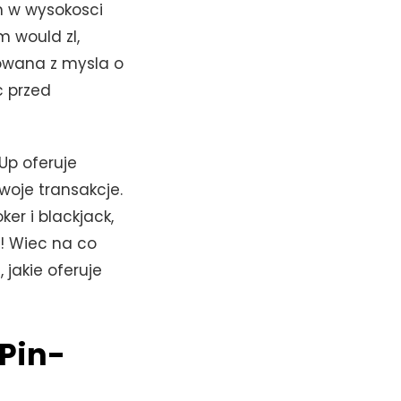
m w wysokosci
 would zl,
towana z mysla o
c przed
Up oferuje
woje transakcje.
ker i blackjack,
! Wiec na co
 jakie oferuje
 Pin-