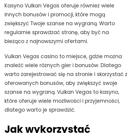
Kasyno Vulkan Vegas oferuje również wiele
innych bonusów i promocji, które mogą
zwiększyć Twoje szanse na wygraną. Warto
regularnie sprawdzać stronę, aby być na
bieżąco z najnowszymi ofertami.
Vulkan Vegas casino to miejsce, gdzie można
znaleźć wiele różnych gier i bonusów. Dlatego
warto zarejestrować się na stronie i skorzystać z
oferowanych bonusów, aby zwiększyć swoje
szanse na wygraną. Vulkan Vegas to kasyno,
które oferuje wiele możliwości i przyjemności,
dlatego warto je sprawdzić.
Jak wykorzystać