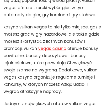
się dużą popularnością wśród graczy. vulkan
vegas oferuje szeroki wybór gier, w tym
automaty do gier, gry karciane i gry stołowe.
kasyno vulkan vegas to nie tylko miejsce, gdzie
możesz grać w gry hazardowe, ale także gdzie
możesz skorzystać z licznych bonusów i
promocji. vulkan
vegas casino
oferuje bonusy
powitalne, bonusy depozytowe i bonusy
lojalnościowe, które pozwalają Ci zwiększyć
swoje szanse na wygraną. Dodatkowo, vulkan
vegas kasyno organizuje regularne turnieje i
konkursy, w których możesz wziąć udział i
wygrać atrakcyjne nagrody.
Jednym z największych atutów vulkan vegas