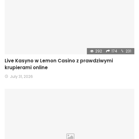
292
174
231
Live Kasyno w Lemon Casino z prawdziwymi
krupierami online
July 31, 2026