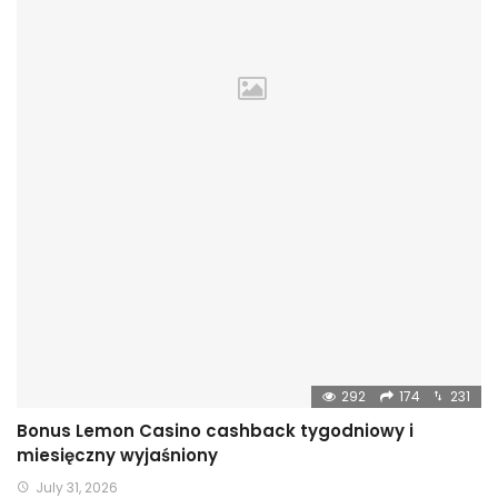
292
174
231
Bonus Lemon Casino cashback tygodniowy i
miesięczny wyjaśniony
July 31, 2026