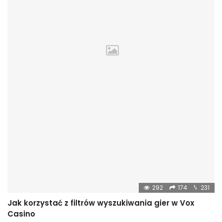
292
174
231
Jak korzystać z filtrów wyszukiwania gier w Vox
Casino