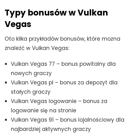
Typy bonusów w Vulkan
Vegas
Oto kilka przykładów bonusów, które można
znaleźć w Vulkan Vegas:
Vulkan Vegas 77 – bonus powitalny dla
nowych graczy
Vulkan Vegas pl – bonus za depozyt dla
stałych graczy
Vulkan Vegas logowanie – bonus za
logowanie się na stronie
Vulkan Vegas 91 – bonus lojalnościowy dla
najbardziej aktywnych graczy