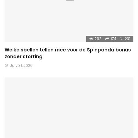
292
174
231
Welke spellen tellen mee voor de Spinpanda bonus
zonder storting
July 31, 2026