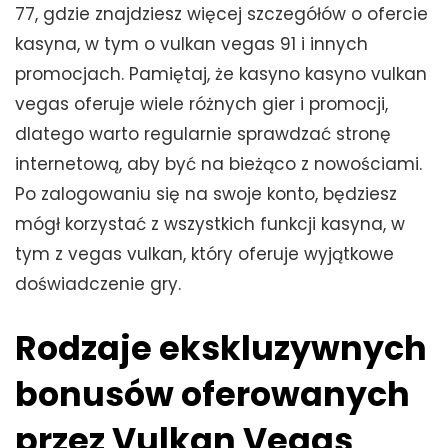
77, gdzie znajdziesz więcej szczegółów o ofercie
kasyna, w tym o vulkan vegas 91 i innych
promocjach. Pamiętaj, że kasyno kasyno vulkan
vegas oferuje wiele różnych gier i promocji,
dlatego warto regularnie sprawdzać stronę
internetową, aby być na bieżąco z nowościami.
Po zalogowaniu się na swoje konto, będziesz
mógł korzystać z wszystkich funkcji kasyna, w
tym z vegas vulkan, który oferuje wyjątkowe
doświadczenie gry.
Rodzaje ekskluzywnych
bonusów oferowanych
przez Vulkan Vegas