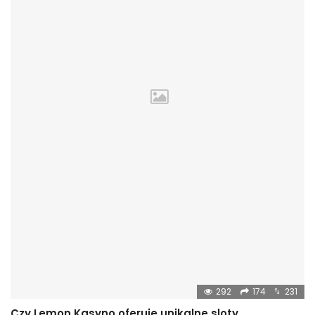
292
174
231
Czy Lemon Kasyno oferuje unikalne sloty