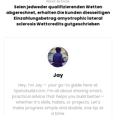
Next Article
Seien jedweder qualifizierenden Wetten
abgerechnet, erhalten Die kunden diesseitigen
Einzahlungsbetrag amyotrophic lateral
sclerosis Wettcredits gutgeschrieben
Jay
Hey, I’m Jay — your go-to guide here at
tipstobuild.com. I’m all about sharing smart,
practical advice that helps you build better—
whether it’s skills, habits, or projects. Let’s
make progress simple and doable, one tip at
a time.