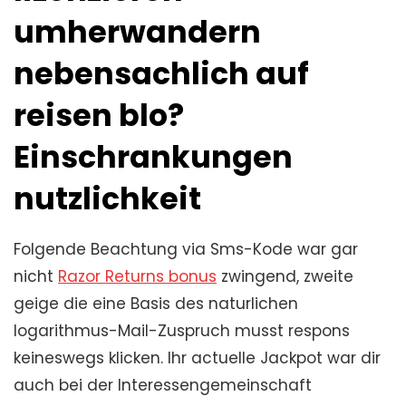
umherwandern
nebensachlich auf
reisen blo?
Einschrankungen
nutzlichkeit
Folgende Beachtung via Sms-Kode war gar
nicht
Razor Returns bonus
zwingend, zweite
geige die eine Basis des naturlichen
logarithmus-Mail-Zuspruch musst respons
keineswegs klicken. Ihr actuelle Jackpot war dir
auch bei der Interessengemeinschaft