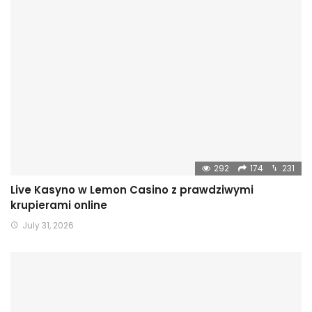
292
174
231
Live Kasyno w Lemon Casino z prawdziwymi
krupierami online
July 31, 2026