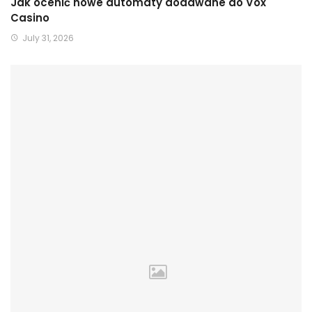
Jak ocenić nowe automaty dodawane do Vox
Casino
July 31, 2026