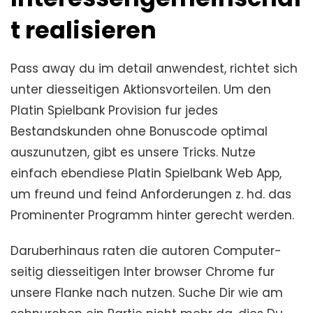
t realisieren
Pass away du im detail anwendest, richtet sich
unter diesseitigen Aktionsvorteilen. Um den
Platin Spielbank Provision fur jedes
Bestandskunden ohne Bonuscode optimal
auszunutzen, gibt es unsere Tricks. Nutze
einfach ebendiese Platin Spielbank Web App,
um freund und feind Anforderungen z. hd. das
Prominenter Programm hinter gerecht werden.
Daruberhinaus raten die autoren Computer-
seitig diesseitigen Inter browser Chrome fur
unsere Flanke nach nutzen. Suche Dir wie am