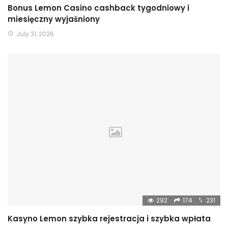
Bonus Lemon Casino cashback tygodniowy i
miesięczny wyjaśniony
July 31, 2026
292
174
231
Kasyno Lemon szybka rejestracja i szybka wpłata