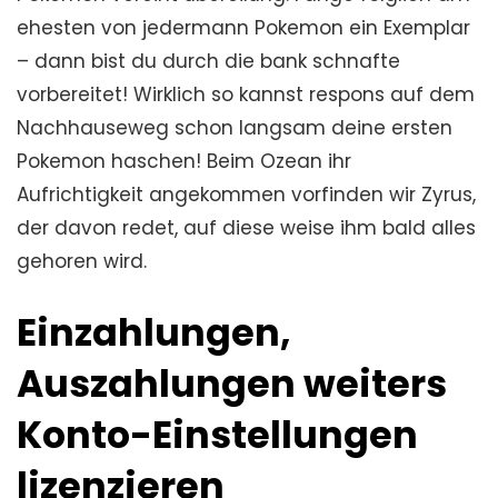
ehesten von jedermann Pokemon ein Exemplar
– dann bist du durch die bank schnafte
vorbereitet! Wirklich so kannst respons auf dem
Nachhauseweg schon langsam deine ersten
Pokemon haschen! Beim Ozean ihr
Aufrichtigkeit angekommen vorfinden wir Zyrus,
der davon redet, auf diese weise ihm bald alles
gehoren wird.
Einzahlungen,
Auszahlungen weiters
Konto-Einstellungen
lizenzieren