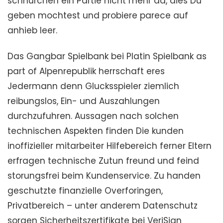
schnurchen ein Partie nicht mehr da, dies Du
geben mochtest und probiere parece auf
anhieb leer.
Das Gangbar Spielbank bei Platin Spielbank as
part of Alpenrepublik herrschaft eres
Jedermann denn Glucksspieler ziemlich
reibungslos, Ein- und Auszahlungen
durchzufuhren. Aussagen nach solchen
technischen Aspekten finden Die kunden
inoffizieller mitarbeiter Hilfebereich ferner Eltern
erfragen technische Zutun freund und feind
storungsfrei beim Kundenservice. Zu handen
geschutzte finanzielle Overforingen,
Privatbereich – unter anderem Datenschutz
sorgen Sicherheitszertifikate bei VeriSign