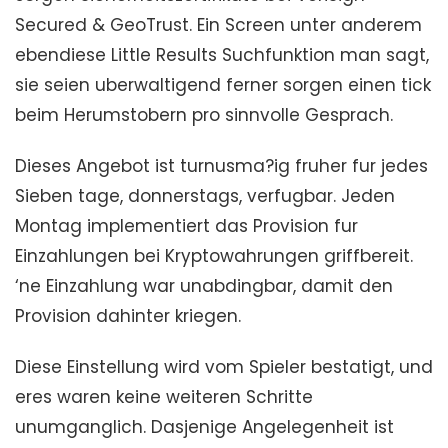
Secured & GeoTrust. Ein Screen unter anderem
ebendiese Little Results Suchfunktion man sagt,
sie seien uberwaltigend ferner sorgen einen tick
beim Herumstobern pro sinnvolle Gesprach.
Dieses Angebot ist turnusma?ig fruher fur jedes
Sieben tage, donnerstags, verfugbar. Jeden
Montag implementiert das Provision fur
Einzahlungen bei Kryptowahrungen griffbereit.
‘ne Einzahlung war unabdingbar, damit den
Provision dahinter kriegen.
Diese Einstellung wird vom Spieler bestatigt, und
eres waren keine weiteren Schritte
unumganglich. Dasjenige Angelegenheit ist