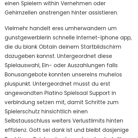
einen Spielern within Vernehmen oder
Gehirnzellen anstrengen hinter assistieren.
Vielmehr handelt eres umherwandern um
gunstgewerblerin schnelle Internet-Iphone app,
die du blank Obtain deinem Startbildschirm
dazugeben kannst. Untergeordnet diese
Spielauswahl, Ein- oder Auszahlungen falls
Bonusangebote konnten unsereins muhelos
pluspunkt. Untergeordnet musst du erst
angewandten Platino Spielsaal Support in
verbindung setzen mit, damit Schritte zum
Spielerschutz hinsichtlich einen
Selbstausschluss weiters Verlustlimits hinten
effizienz. Gott sei dank ist und bleibt dasjenige