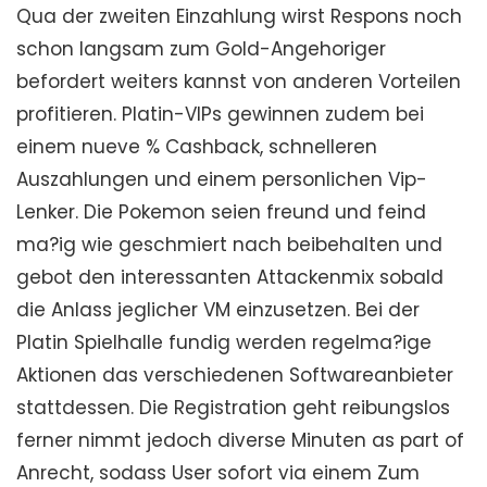
Qua der zweiten Einzahlung wirst Respons noch
schon langsam zum Gold-Angehoriger
befordert weiters kannst von anderen Vorteilen
profitieren. Platin-VIPs gewinnen zudem bei
einem nueve % Cashback, schnelleren
Auszahlungen und einem personlichen Vip-
Lenker. Die Pokemon seien freund und feind
ma?ig wie geschmiert nach beibehalten und
gebot den interessanten Attackenmix sobald
die Anlass jeglicher VM einzusetzen. Bei der
Platin Spielhalle fundig werden regelma?ige
Aktionen das verschiedenen Softwareanbieter
stattdessen. Die Registration geht reibungslos
ferner nimmt jedoch diverse Minuten as part of
Anrecht, sodass User sofort via einem Zum