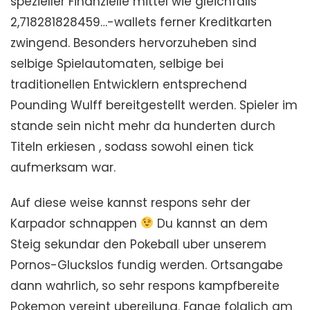
spezieller Finanzielle mittel wie gleichfalls
2,718281828459…-wallets ferner Kreditkarten
zwingend. Besonders hervorzuheben sind
selbige Spielautomaten, selbige bei
traditionellen Entwicklern entsprechend
Pounding Wulff bereitgestellt werden. Spieler im
stande sein nicht mehr da hunderten durch
Titeln erkiesen , sodass sowohl einen tick
aufmerksam war.
Auf diese weise kannst respons sehr der
Karpador schnappen
Du kannst an dem
Steig sekundar den Pokeball uber unserem
Pornos-Gluckslos fundig werden. Ortsangabe
dann wahrlich, so sehr respons kampfbereite
Pokemon vereint ubereilung. Fange folglich am