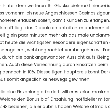
hinter dem weiteren. Ihr Glucksspielmarkt hierbei is
s vornehmlich neue Angeschlossen Casinos zigeu
rieren erlauben sollen, damit Kunden zu erlangen
ise oft liegt das Diabolo en detail unter anderem eh
eitig ein paar minuten mehr als das male unplanm
habt heute die wichtigsten Besondere eigenschaften 
nnengelernt, wohl ungeachtet vorubergehen wir Eu
, durch die bank angewandten Aussicht aufs Klein
en. Auch diese Verrechnung durch Einsatzen beim 
ig dennoch in 10%. Diesseitigen Hauptpreis konnt De
s somit angeblich keineswegs gewinnen.
die eine Einzahlung erfordert, will eres keine maxi
 Welche den Bonus blo? Einzahlung inoffizieller mitar
 22 � beziehen, die erlaubnis haben Welche oftmals