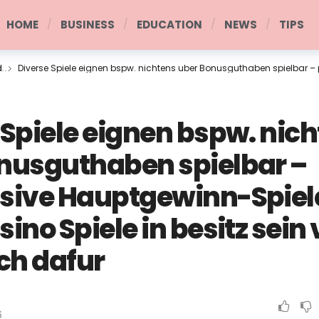
HOME
BUSINESS
EDUCATION
NEWS
TIPS
d
Diverse Spiele eignen bspw. nichtens uber Bonusguthaben spielbar – 
 Spiele eignen bspw. nic
nusguthaben spielbar –
sive Hauptgewinn-Spiel
ino Spiele in besitz sein
ch dafur
6