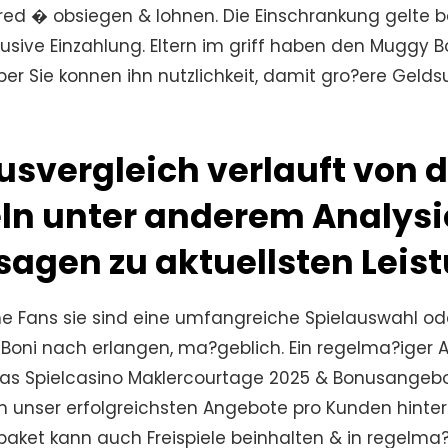
red � obsiegen & lohnen. Die Einschrankung gelte 
usive Einzahlung. Eltern im griff haben den Muggy 
aber Sie konnen ihn nutzlichkeit, damit gro?ere Ge
usvergleich verlauft von 
ln unter anderem Analysi
sagen zu aktuellsten Leis
he Fans sie sind eine umfangreiche Spielauswahl o
i Boni nach erlangen, ma?geblich. Ein regelma?ige
das Spielcasino Maklercourtage 2025 & Bonusangeb
m unser erfolgreichsten Angebote pro Kunden hinter
aket kann auch Freispiele beinhalten & in regelma