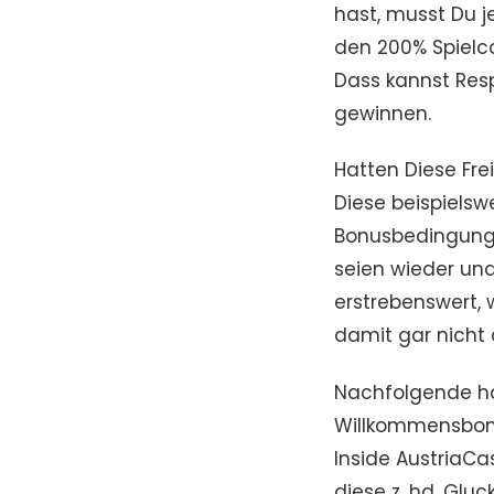
hast, musst Du 
den 200% Spielca
Dass kannst Res
gewinnen.
Hatten Diese Fr
Diese beispielsw
Bonusbedingunge
seien wieder und
erstrebenswert, 
damit gar nicht
Nachfolgende ha
Willkommensbonus
Inside AustriaCa
diese z. hd. Glu