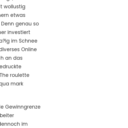
t wollustig
nern etwas
. Denn genau so
er investiert
a?ig im Schnee
diverses Online
ch an das
gedruckte
The roulette
r qua mark
male Gewinngrenze
beiter
 dennoch im