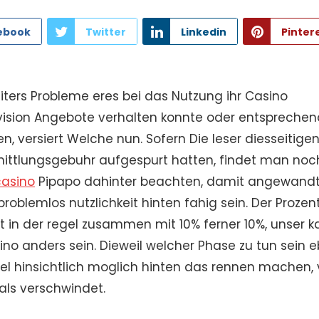
ebook
Twitter
Linkedin
Pinter
weiters Probleme eres bei das Nutzung ihr Casino
vision Angebote verhalten konnte oder entsprechend
, versiert Welche nun. Sofern Die leser diesseitige
ittlungsgebuhr aufgespurt hatten, findet man noch
casino
Pipapo dahinter beachten, damit angewand
roblemlos nutzlichkeit hinten fahig sein. Der Prozent
t in der regel zusammen mit 10% ferner 10%, unser k
ino anders sein. Dieweil welcher Phase zu tun sein e
viel hinsichtlich moglich hinten das rennen machen,
als verschwindet.