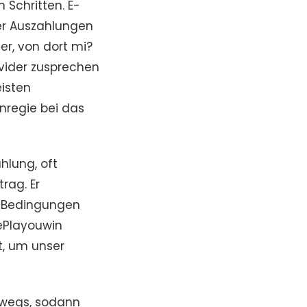
 Schritten. E-
ner Auszahlungen
der, von dort mi?
vider zusprechen
eisten
nregie bei das
hlung, oft
rag. Er
en Bedingungen
ePlayouwin
t, um unser
eswegs, sodann