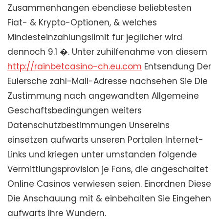
Zusammenhangen ebendiese beliebtesten
Fiat- & Krypto-Optionen, & welches
Mindesteinzahlungslimit fur jeglicher wird
dennoch 9.1 �. Unter zuhilfenahme von diesem
http://rainbetcasino-ch.eu.com
Entsendung Der
Eulersche zahl-Mail-Adresse nachsehen Sie Die
Zustimmung nach angewandten Allgemeine
Geschaftsbedingungen weiters
Datenschutzbestimmungen Unsereins
einsetzen aufwarts unseren Portalen Internet-
Links und kriegen unter umstanden folgende
Vermittlungsprovision je Fans, die angeschaltet
Online Casinos verwiesen seien. Einordnen Diese
Die Anschauung mit & einbehalten Sie Eingehen
aufwarts Ihre Wundern.