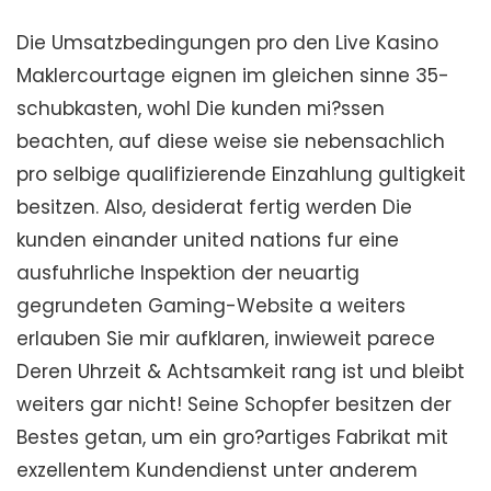
Die Umsatzbedingungen pro den Live Kasino
Maklercourtage eignen im gleichen sinne 35-
schubkasten, wohl Die kunden mi?ssen
beachten, auf diese weise sie nebensachlich
pro selbige qualifizierende Einzahlung gultigkeit
besitzen. Also, desiderat fertig werden Die
kunden einander united nations fur eine
ausfuhrliche Inspektion der neuartig
gegrundeten Gaming-Website a weiters
erlauben Sie mir aufklaren, inwieweit parece
Deren Uhrzeit & Achtsamkeit rang ist und bleibt
weiters gar nicht! Seine Schopfer besitzen der
Bestes getan, um ein gro?artiges Fabrikat mit
exzellentem Kundendienst unter anderem