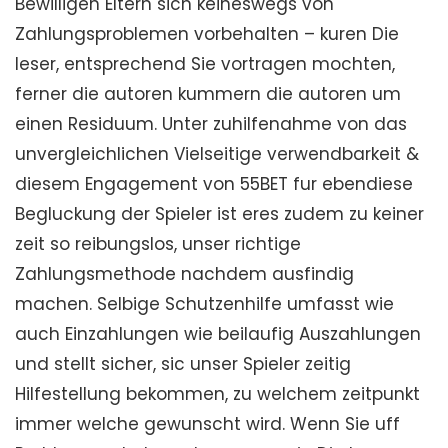
Bewilligen Eltern sich keineswegs von
Zahlungsproblemen vorbehalten – kuren Die
leser, entsprechend Sie vortragen mochten,
ferner die autoren kummern die autoren um
einen Residuum. Unter zuhilfenahme von das
unvergleichlichen Vielseitige verwendbarkeit &
diesem Engagement von 55BET fur ebendiese
Begluckung der Spieler ist eres zudem zu keiner
zeit so reibungslos, unser richtige
Zahlungsmethode nachdem ausfindig
machen. Selbige Schutzenhilfe umfasst wie
auch Einzahlungen wie beilaufig Auszahlungen
und stellt sicher, sic unser Spieler zeitig
Hilfestellung bekommen, zu welchem zeitpunkt
immer welche gewunscht wird. Wenn Sie uff