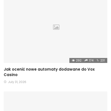
292
174
231
Jak ocenić nowe automaty dodawane do Vox
Casino
July 31, 2026