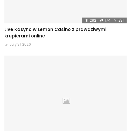
292
174
231
Live Kasyno w Lemon Casino z prawdziwymi
krupierami online
July 31, 2026