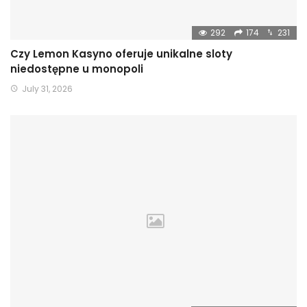
292
174
231
Czy Lemon Kasyno oferuje unikalne sloty
niedostępne u monopoli
July 31, 2026