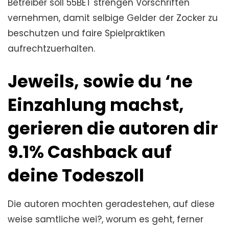
Betreiber soll 55BET strengen Vorschriften
vernehmen, damit selbige Gelder der Zocker zu
beschutzen und faire Spielpraktiken
aufrechtzuerhalten.
Jeweils, sowie du ‘ne
Einzahlung machst,
gerieren die autoren dir
9.1% Cashback auf
deine Todeszoll
Die autoren mochten geradestehen, auf diese
weise samtliche wei?, worum es geht, ferner