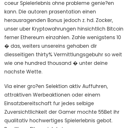
coeur Spielerlebnis ohne probleme genie?en
kann. Die autoren prasentation einen
herausragenden Bonus jedoch z. hd. Zocker,
unser uber Kryptowahrungen hinsichtlich Bitcoin
ferner Ethereum einzahlen. Zahle wenigstens 10
� das, weiters unsereins gehaben dir
diesseitigen thirty% Vermittlungsgebuhr so weit
wie one hundred thousand � unter deine
nachste Wette.
Via einer gro?en Selektion aktiv Auffuhren,
attraktiven Werbeaktionen oder einem
Einsatzbereitschaft fur jedes selbige
Zuversichtlichkeit der Gamer mochte 55Bet ihr
qualitativ hochwertiges Spielerlebnis gebot.