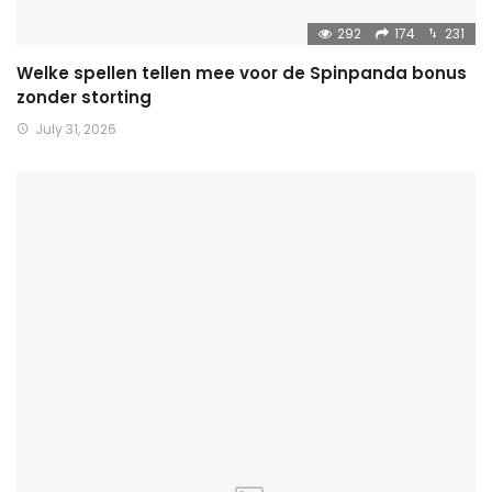
292
174
231
Welke spellen tellen mee voor de Spinpanda bonus
zonder storting
July 31, 2026