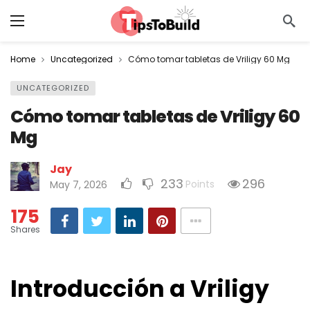
Home
Uncategorized
Cómo tomar tabletas de Vriligy 60 Mg
UNCATEGORIZED
Cómo tomar tabletas de Vriligy 60
Mg
Jay
233
296
Points
May 7, 2026
175
Shares
Introducción a Vriligy