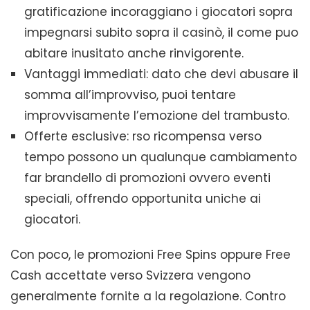
gratificazione incoraggiano i giocatori sopra
impegnarsi subito sopra il casinò, il come puo
abitare inusitato anche rinvigorente.
Vantaggi immediati: dato che devi abusare il
somma all’improvviso, puoi tentare
improvvisamente l’emozione del trambusto.
Offerte esclusive: rso ricompensa verso
tempo possono un qualunque cambiamento
far brandello di promozioni ovvero eventi
speciali, offrendo opportunita uniche ai
giocatori.
Con poco, le promozioni Free Spins oppure Free
Cash accettate verso Svizzera vengono
generalmente fornite a la regolazione. Contro