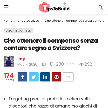
Home
Uncategorized
Che ottenere il compenso senza contare s
UNCATEGORIZED
Che ottenere il compenso senza
contare segno a Svizzera?
Jay
230
292
Points
May 7, 2026
174
Shares
Targeting preciso: preferibile circa volte
giocatori che razza di amano rso giochi di