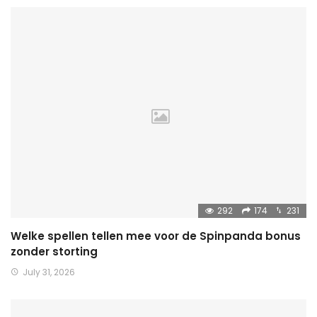
292
174
231
Welke spellen tellen mee voor de Spinpanda bonus
zonder storting
July 31, 2026