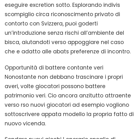
eseguire excretion sotto. Esplorando indivis
scompiglio circa riconoscimento privato di
contorto con Svizzera, puoi goderti
un’introduzione senza rischi all’ambiente del
bisca, aiutandoti verso appoggiare nel caso
che e adatto alle abats preferenze di incontro.
Opportunità di battere contante veri
Nonostante non debbano trascinare i propri
averi, volte giocatori possono battere
patrimonio veri. Cio ancora anzitutto attraente
verso rso nuovi giocatori ad esempio vogliono
sottoscrivere appata modello la propria fatto di
nuovo vicenda.