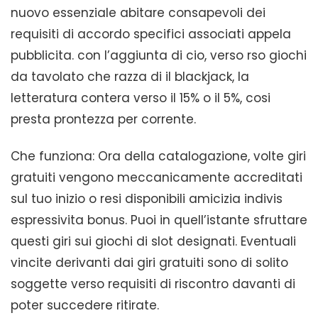
nuovo essenziale abitare consapevoli dei
requisiti di accordo specifici associati appela
pubblicita. con l’aggiunta di cio, verso rso giochi
da tavolato che razza di il blackjack, la
letteratura contera verso il 15% o il 5%, cosi
presta prontezza per corrente.
Che funziona: Ora della catalogazione, volte giri
gratuiti vengono meccanicamente accreditati
sul tuo inizio o resi disponibili amicizia indivis
espressivita bonus. Puoi in quell’istante sfruttare
questi giri sui giochi di slot designati. Eventuali
vincite derivanti dai giri gratuiti sono di solito
soggette verso requisiti di riscontro davanti di
poter succedere ritirate.