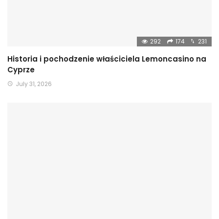
292
174
231
Historia i pochodzenie właściciela Lemoncasino na
Cyprze
July 31, 2026