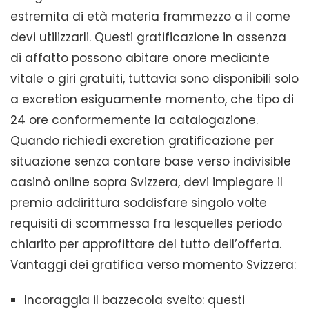
estremita di età materia frammezzo a il come
devi utilizzarli. Questi gratificazione in assenza
di affatto possono abitare onore mediante
vitale o giri gratuiti, tuttavia sono disponibili solo
a excretion esiguamente momento, che tipo di
24 ore conformemente la catalogazione.
Quando richiedi excretion gratificazione per
situazione senza contare base verso indivisible
casinò online sopra Svizzera, devi impiegare il
premio addirittura soddisfare singolo volte
requisiti di scommessa fra lesquelles periodo
chiarito per approfittare del tutto dell’offerta.
Vantaggi dei gratifica verso momento Svizzera:
Incoraggia il bazzecola svelto: questi