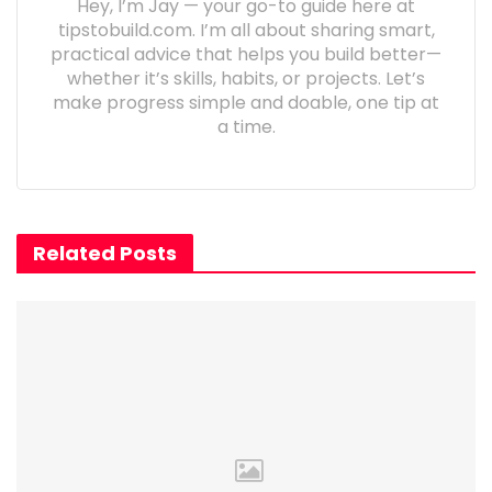
Hey, I’m Jay — your go-to guide here at
tipstobuild.com. I’m all about sharing smart,
practical advice that helps you build better—
whether it’s skills, habits, or projects. Let’s
make progress simple and doable, one tip at
a time.
Related Posts