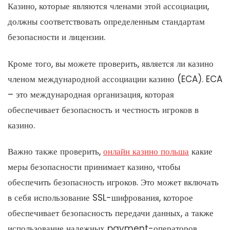
Казино, которые являются членами этой ассоциации,
должны соответствовать определенным стандартам
безопасности и лицензии.
Кроме того, вы можете проверить, является ли казино
членом международной ассоциации казино (ECA). ECA
– это международная организация, которая
обеспечивает безопасность и честность игроков в
казино.
Важно также проверить,
онлайн казино польша
какие
меры безопасности принимает казино, чтобы
обеспечить безопасность игроков. Это может включать
в себя использование SSL-шифрования, которое
обеспечивает безопасность передачи данных, а также
использование надежных payment-операторов.