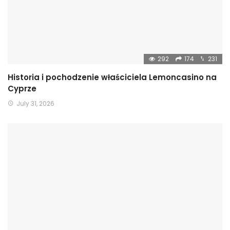
292
174
231
Historia i pochodzenie właściciela Lemoncasino na
Cyprze
July 31, 2026