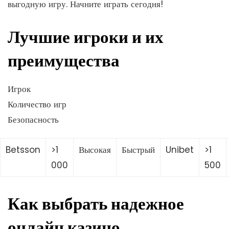
выгодную игру. Начните играть сегодня!
Лучшие игроки и их
преимущества
Игрок
Количество игр
Безопасность
Betsson
>1
Высокая
Быстрый
Unibet
>1
000
500
Как выбрать надежное
онлайн казино