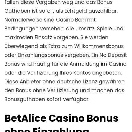
fallen diese Vorgaben weg und das Bonus
Guthaben ist sofort als Echtgeld auszahlbar.
Normalerweise sind Casino Boni mit
Bedingungen versehen, die Umsatz, Spiele und
maximalen Einsatz vorgeben. Sie werden
überwiegend als Extra zum Willkommensbonus
oder Einzahlungsbonus vergeben. Ein No Deposit
Bonus wird häufig für die Anmeldung im Casino
oder die Verifizierung Ihres Kontos angeboten.
Diese Anbieter ohne deutsche Lizenz gewähren
den Bonus ohne Verifizierung und machen das
Bonusguthaben sofort verfügbar.
BetAlice Casino Bonus
ohne Einzahlung