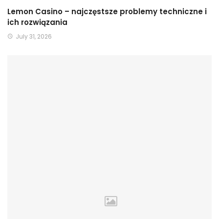
Lemon Casino – najczęstsze problemy techniczne i
ich rozwiązania
July 31, 2026