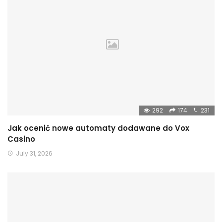
292
174
231
Jak ocenić nowe automaty dodawane do Vox
Casino
July 31, 2026