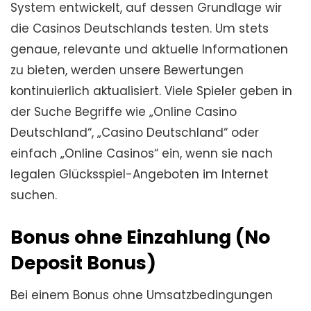
System entwickelt, auf dessen Grundlage wir
die Casinos Deutschlands testen. Um stets
genaue, relevante und aktuelle Informationen
zu bieten, werden unsere Bewertungen
kontinuierlich aktualisiert. Viele Spieler geben in
der Suche Begriffe wie „Online Casino
Deutschland“, „Casino Deutschland“ oder
einfach „Online Casinos“ ein, wenn sie nach
legalen Glücksspiel-Angeboten im Internet
suchen.
Bonus ohne Einzahlung (No
Deposit Bonus)
Bei einem Bonus ohne Umsatzbedingungen