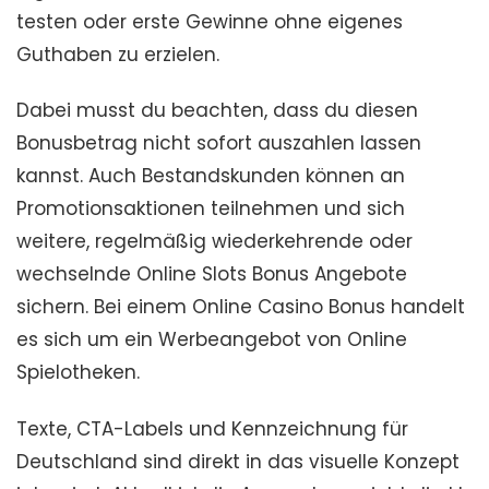
testen oder erste Gewinne ohne eigenes
Guthaben zu erzielen.
Dabei musst du beachten, dass du diesen
Bonusbetrag nicht sofort auszahlen lassen
kannst. Auch Bestandskunden können an
Promotionsaktionen teilnehmen und sich
weitere, regelmäßig wiederkehrende oder
wechselnde Online Slots Bonus Angebote
sichern. Bei einem Online Casino Bonus handelt
es sich um ein Werbeangebot von Online
Spielotheken.
Texte, CTA-Labels und Kennzeichnung für
Deutschland sind direkt in das visuelle Konzept