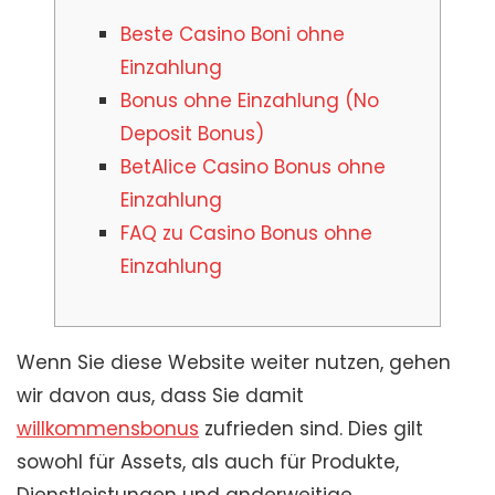
Beste Casino Boni ohne
Einzahlung
Bonus ohne Einzahlung (No
Deposit Bonus)
BetAlice Casino Bonus ohne
Einzahlung
FAQ zu Casino Bonus ohne
Einzahlung
Wenn Sie diese Website weiter nutzen, gehen
wir davon aus, dass Sie damit
willkommensbonus
zufrieden sind. Dies gilt
sowohl für Assets, als auch für Produkte,
Dienstleistungen und anderweitige