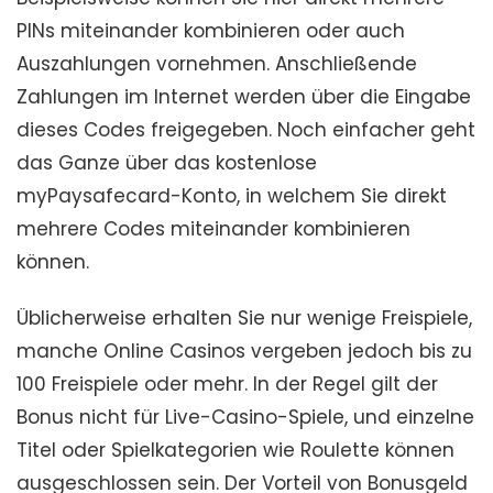
PINs miteinander kombinieren oder auch
Auszahlungen vornehmen. Anschließende
Zahlungen im Internet werden über die Eingabe
dieses Codes freigegeben. Noch einfacher geht
das Ganze über das kostenlose
myPaysafecard-Konto, in welchem Sie direkt
mehrere Codes miteinander kombinieren
können.
Üblicherweise erhalten Sie nur wenige Freispiele,
manche Online Casinos vergeben jedoch bis zu
100 Freispiele oder mehr. In der Regel gilt der
Bonus nicht für Live-Casino-Spiele, und einzelne
Titel oder Spielkategorien wie Roulette können
ausgeschlossen sein. Der Vorteil von Bonusgeld