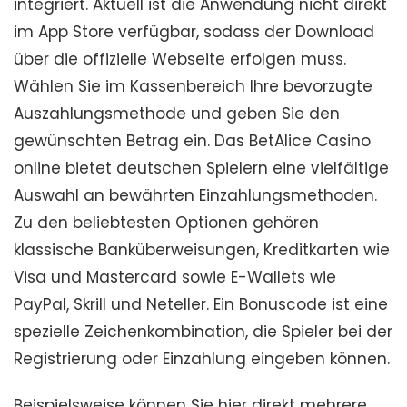
integriert. Aktuell ist die Anwendung nicht direkt
im App Store verfügbar, sodass der Download
über die offizielle Webseite erfolgen muss.
Wählen Sie im Kassenbereich Ihre bevorzugte
Auszahlungsmethode und geben Sie den
gewünschten Betrag ein. Das BetAlice Casino
online bietet deutschen Spielern eine vielfältige
Auswahl an bewährten Einzahlungsmethoden.
Zu den beliebtesten Optionen gehören
klassische Banküberweisungen, Kreditkarten wie
Visa und Mastercard sowie E-Wallets wie
PayPal, Skrill und Neteller. Ein Bonuscode ist eine
spezielle Zeichenkombination, die Spieler bei der
Registrierung oder Einzahlung eingeben können.
Beispielsweise können Sie hier direkt mehrere