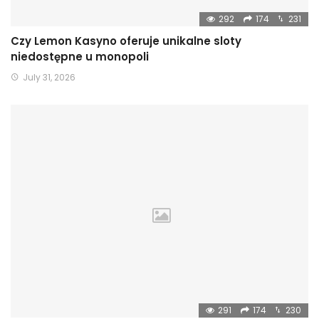
292
174
231
Czy Lemon Kasyno oferuje unikalne sloty
niedostępne u monopoli
July 31, 2026
291
174
230