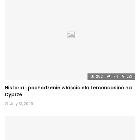
292
174
231
Historia i pochodzenie właściciela Lemoncasino na
Cyprze
July 31, 2026