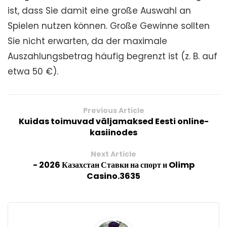
ist, dass Sie damit eine große Auswahl an
Spielen nutzen können. Große Gewinne sollten
Sie nicht erwarten, da der maximale
Auszahlungsbetrag häufig begrenzt ist (z. B. auf
etwa 50 €).
Previous Article
Kuidas toimuvad väljamaksed Eesti online-
kasiinodes
Next Article
- 2026 Казахстан Ставки на спорт и Olimp
Casino.3635