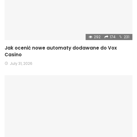
292
174
231
Jak ocenić nowe automaty dodawane do Vox
Casino
July 31, 2026