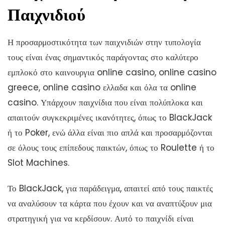
Παιχνιδιού
Η προσαρμοστικότητα των παιχνιδιών στην τυπολογία
τους είναι ένας σημαντικός παράγοντας στο καλύτερο
εμπλοκό στο καινουργια online casino, online casino
greece, online casino ελλαδα και όλα τα online
casino. Υπάρχουν παιχνίδια που είναι πολύπλοκα και
απαιτούν συγκεκριμένες ικανότητες, όπως το BlackJack
ή το Poker, ενώ άλλα είναι πιο απλά και προσαρμόζονται
σε όλους τους επίπεδους παικτών, όπως το Roulette ή το
Slot Machines.
Το BlackJack, για παράδειγμα, απαιτεί από τους παικτές
να αναλύσουν τα κάρτα που έχουν και να αναπτύξουν μια
στρατηγική για να κερδίσουν. Αυτό το παιχνίδι είναι