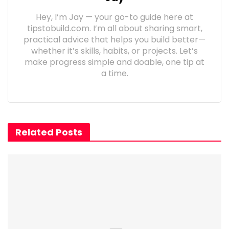
Hey, I’m Jay — your go-to guide here at
tipstobuild.com. I’m all about sharing smart,
practical advice that helps you build better—
whether it’s skills, habits, or projects. Let’s
make progress simple and doable, one tip at
a time.
Related Posts