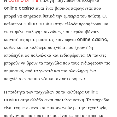
Η
casino online
επιλογή παιχνιδιών σε Ελληνικά
online casino είναι ένας βασικός παράγοντας που
μπορεί να επηρεάσει θετικά την εμπειρία του παίκτη. Οι
καλύτεροι online casino στην ελλάδα προσφέρουν μια
εκτεταμένη επιλογή παιχνιδιών, που περιλαμβάνουν
καινοτόμες προτεραιότητες καινουργια online casino,
καθώς και τα καλύτερα παιχνίδια που έχουν ήδη
αποδειχθεί ως πολυπλοκά και ενδιαφέροντα. Οι παίκτες
μπορούν να βρουν τα παιχνίδια που τους ενδιαφέρουν πιο
σημαντικά, από τα γνωστά και πιο ολοκληρωμένα
παιχνίδια ως τα πιο νέα και αναπτυσσόμενα.
Η ποιότητα των παιχνιδιών σε τα καλύτερα online
casino στην ελλάδα είναι αποτελεσματική. Τα παιχνίδια
είναι ενημερωμένα και επικοινωνούν με την τεχνολογία,
παρέχοντας μια εμπειρία που είναι ως πιο αυστηρή και