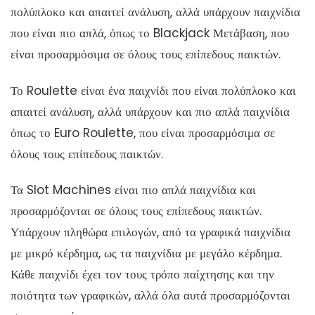
πολύπλοκο και απαιτεί ανάλυση, αλλά υπάρχουν παιχνίδια
που είναι πιο απλά, όπως το Blackjack Μετάβαση, που
είναι προσαρμόσιμα σε όλους τους επίπεδους παικτών.
Το Roulette είναι ένα παιχνίδι που είναι πολύπλοκο και
απαιτεί ανάλυση, αλλά υπάρχουν και πιο απλά παιχνίδια
όπως το Euro Roulette, που είναι προσαρμόσιμα σε
όλους τους επίπεδους παικτών.
Τα Slot Machines είναι πιο απλά παιχνίδια και
προσαρμόζονται σε όλους τους επίπεδους παικτών.
Υπάρχουν πληθώρα επιλογών, από τα γραφικά παιχνίδια
με μικρό κέρδημα, ως τα παιχνίδια με μεγάλο κέρδημα.
Κάθε παιχνίδι έχει τον τους τρόπο παίχτησης και την
ποιότητα των γραφικών, αλλά όλα αυτά προσαρμόζονται