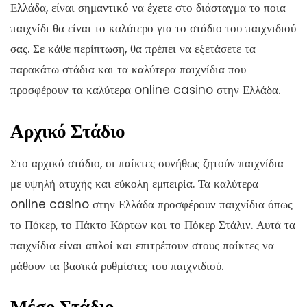
Ελλάδα, είναι σημαντικό να έχετε στο διάσταγμα το ποια
παιχνίδι θα είναι το καλύτερο για το στάδιο του παιχνιδιού
σας. Σε κάθε περίπτωση, θα πρέπει να εξετάσετε τα
παρακάτω στάδια και τα καλύτερα παιχνίδια που
προσφέρουν τα καλύτερα online casino στην Ελλάδα.
Αρχικό Στάδιο
Στο αρχικό στάδιο, οι παίκτες συνήθως ζητούν παιχνίδια
με υψηλή ατυχής και εύκολη εμπειρία. Τα καλύτερα
online casino στην Ελλάδα προσφέρουν παιχνίδια όπως
το Πόκερ, το Πάκτο Κάρτων και το Πόκερ Στάλιν. Αυτά τα
παιχνίδια είναι απλοί και επιτρέπουν στους παίκτες να
μάθουν τα βασικά ρυθμίστες του παιχνιδιού.
Μέσο Στάδιο