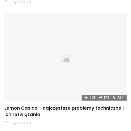
July 31, 2026
291
174
230
Lemon Casino – najczęstsze problemy techniczne i
ich rozwiązania
July 31, 2026