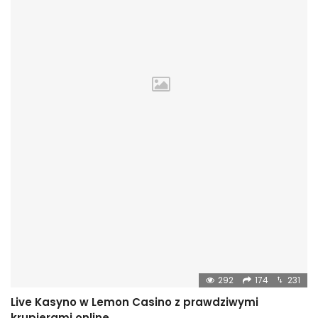
292
174
231
Live Kasyno w Lemon Casino z prawdziwymi
krupierami online