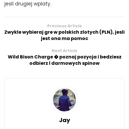
jesli drugiej wplaty.
Previous Article
Zwykle wybieraj gre w polskich zlotych (PLN), jesli
jest ona ma pomoc
Next Article
Wild Bison Charge � poznaj pozycja i bedziesz
odbierz l darmowych spinow
Jay