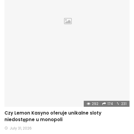
292
174
231
Czy Lemon Kasyno oferuje unikalne sloty
niedostępne u monopoli
July 31, 2026