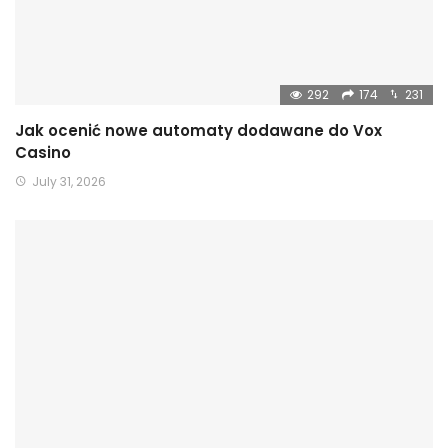
292
174
231
Jak ocenić nowe automaty dodawane do Vox
Casino
July 31, 2026