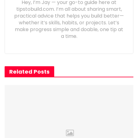
Hey, I’m Jay — your go-to guide here at
tipstobuild.com. I’m all about sharing smart,
practical advice that helps you build better—
whether it’s skills, habits, or projects. Let’s
make progress simple and doable, one tip at
a time.
Related Posts