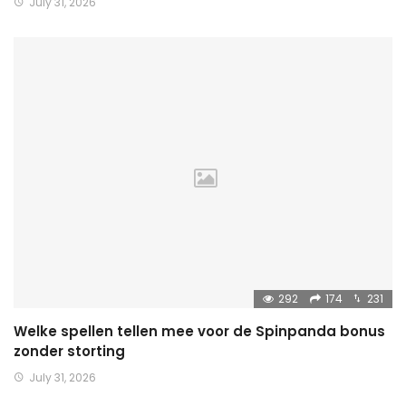
July 31, 2026
292
174
231
Welke spellen tellen mee voor de Spinpanda bonus
zonder storting
July 31, 2026