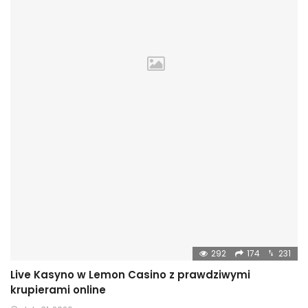
292
174
231
Live Kasyno w Lemon Casino z prawdziwymi
krupierami online